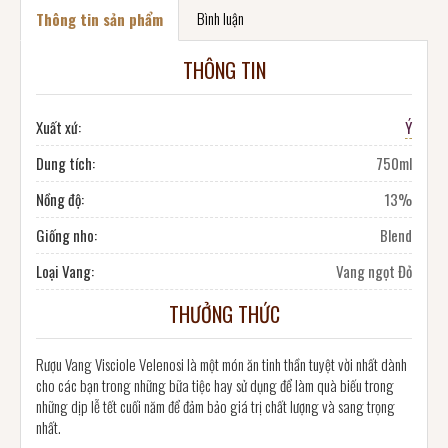
Bình luận
Thông tin sản phẩm
THÔNG TIN
Xuất xứ:
Ý
Dung tích:
750ml
Nồng độ:
13%
Giống nho:
Blend
Loại Vang:
Vang ngọt Đỏ
THƯỞNG THỨC
Rượu Vang Visciole Velenosi là một món ăn tinh thần tuyệt vời nhất dành
cho các bạn trong những bữa tiệc hay sử dụng để làm quà biếu trong
những dịp lễ tết cuối năm để đảm bảo giá trị chất lượng và sang trọng
nhất.