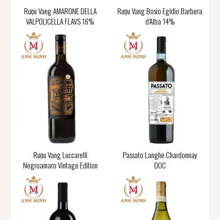
Rượu Vang AMARONE DELLA
Rượu Vang Bosio Egidio Barbera
VALPOLICELLA FLAVS 16%
d’Alba 14%
Rượu Vang Luccarelli
Passato Langhe Chardonnay
Negroamaro Vintage Edition
DOC