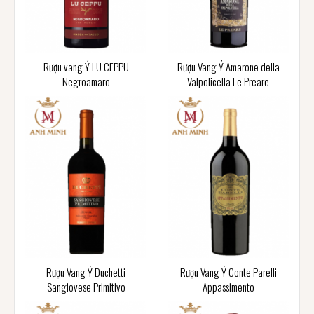
Rượu vang Ý LU CEPPU
Rượu Vang Ý Amarone della
Negroamaro
Valpolicella Le Preare
Rượu Vang Ý Duchetti
Rượu Vang Ý Conte Parelli
Sangiovese Primitivo
Appassimento