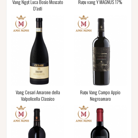
Vang Ngọt Luca Bosio Moscato
Rượu vang Ý MAGNUS 17%
D’asti
Vang Cesari Amarone della
Rượu Vang Campo Appio
Valpolicella Classico
Negroamaro