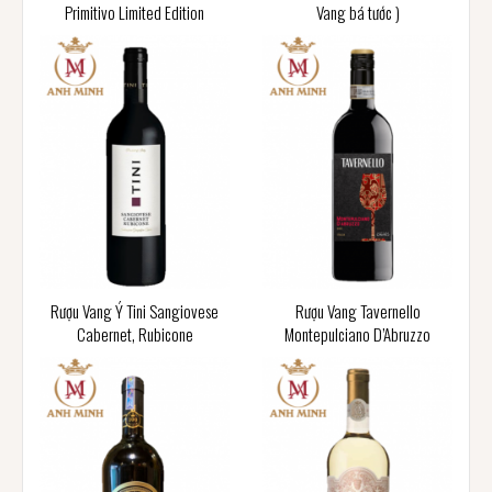
Primitivo Limited Edition
Vang bá tước )
Rượu Vang Ý Tini Sangiovese
Rượu Vang Tavernello
Cabernet, Rubicone
Montepulciano D’Abruzzo