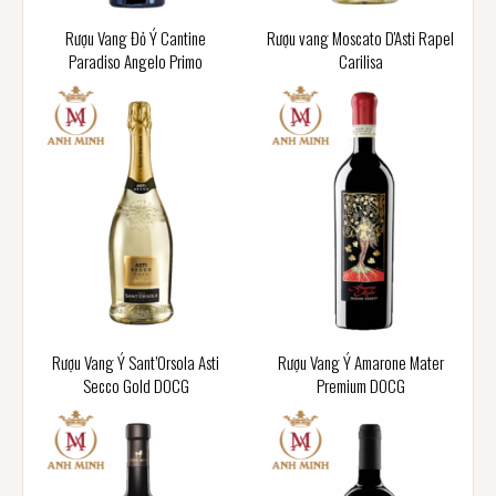
Rượu Vang Đỏ Ý Cantine
Rượu vang Moscato D'Asti Rapel
Paradiso Angelo Primo
Carilisa
Rượu Vang Ý Sant’Orsola Asti
Rượu Vang Ý Amarone Mater
Secco Gold DOCG
Premium DOCG