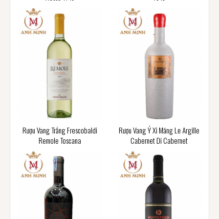
Rượu Vang Trắng Frescobaldi
Rượu Vang Ý Xi Măng Le Argille
Remole Toscana
Cabernet Di Cabernet