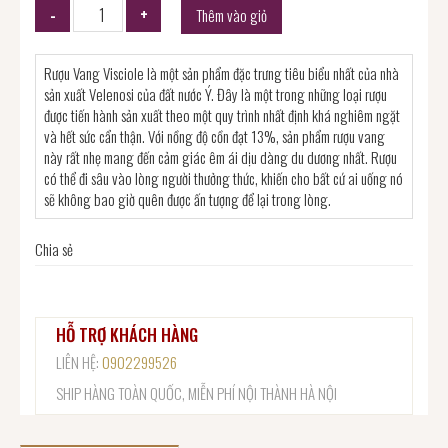
Thêm vào giỏ
Rượu Vang Visciole là một sản phẩm đặc trưng tiêu biểu nhất của nhà
sản xuất Velenosi của đất nước Ý. Đây là một trong những loại rượu
được tiến hành sản xuất theo một quy trình nhất định khá nghiêm ngặt
và hết sức cẩn thận. Với nồng độ cồn đạt 13%, sản phẩm rượu vang
này rất nhẹ mang đến cảm giác êm ái dịu dàng du dương nhất. Rượu
có thể đi sâu vào lòng người thưởng thức, khiến cho bất cứ ai uống nó
sẽ không bao giờ quên được ấn tượng để lại trong lòng.
Chia sẻ
HỖ TRỢ KHÁCH HÀNG
LIÊN HỆ:
0902299526
SHIP HÀNG TOÀN QUỐC, MIỄN PHÍ NỘI THÀNH HÀ NỘI