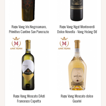
Rượu Vang Iris Negroamaro,
Rượu Vang Ngọt Monteverdi
Primitivo Cantine San Pancrazio
Dolce Novella - Vang Hoàng Đế
Rượu Vang Moscato DAsti
Rượu Vang Moscato dolce
Francesco Capetta
Guarini