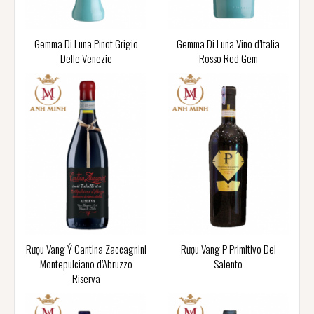
Gemma Di Luna Pinot Grigio
Gemma Di Luna Vino d’Italia
Delle Venezie
Rosso Red Gem
Rượu Vang Ý Cantina Zaccagnini
Rượu Vang P Primitivo Del
Montepulciano d’Abruzzo
Salento
Riserva