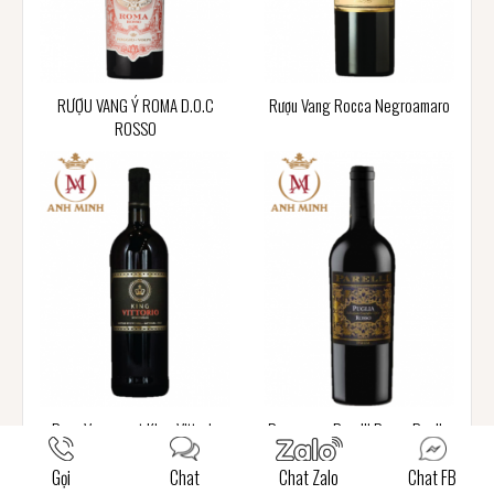
RƯỢU VANG Ý ROMA D.O.C
Rượu Vang Rocca Negroamaro
ROSSO
Rượu Vang ngọt King Vittorio
Rượu vang Parelli Rosso Puglia
Semi Dolce
Gọi
Chat
Chat Zalo
Chat FB