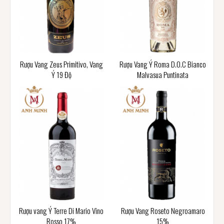
Rượu Vang Zeus Primitivo, Vang
Rượu Vang Ý Roma D.O.C Bianco
Ý 19 Độ
Malvasua Puntinata
Rượu vang Ý Terre Di Mario Vino
Rượu Vang Roseto Negroamaro
Rosso 17%
15%