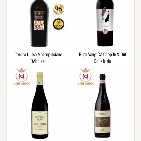
Tenuta Ulisse Montepulciano
Rượu Vang Cá Chép In & Out
D'Abruzzo
Collefrisio