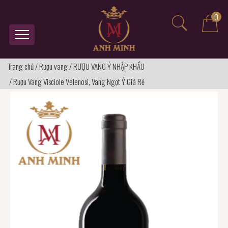
0
Trang chủ
/
Rượu vang
/
RƯỢU VANG Ý NHẬP KHẨU
/
Rượu Vang Visciole Velenosi, Vang Ngọt Ý Giá Rẻ