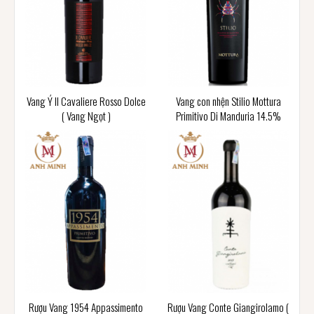
Vang Ý Il Cavaliere Rosso Dolce
Vang con nhện Stilio Mottura
( Vang Ngọt )
Primitivo Di Manduria 14.5%
Rượu Vang 1954 Appassimento
Rượu Vang Conte Giangirolamo (