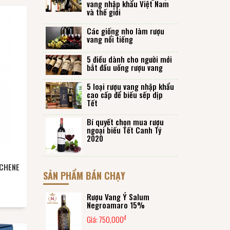
vang nhập khẩu Việt Nam
và thế giới
Các giống nho làm rượu
vang nổi tiếng
5 điều dành cho người mới
bắt đầu uống rượu vang
5 loại rượu vang nhập khẩu
cao cấp để biếu sếp dịp
Tết
Bí quyết chọn mua rượu
ngoại biếu Tết Canh Tý
2020
CHENE
SẢN PHẨM BÁN CHẠY
Rượu Vang Ý Salum
Negroamaro 15%
đ
Giá:
750,000