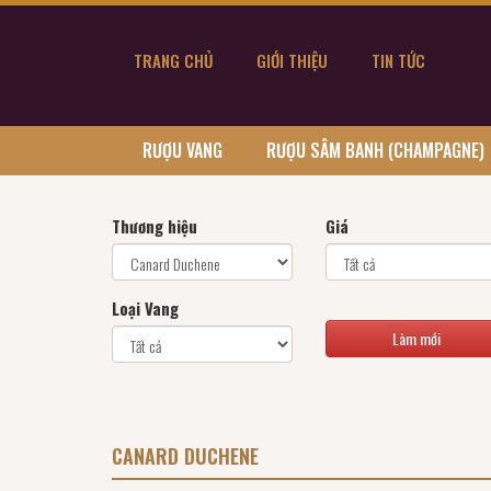
TRANG CHỦ
GIỚI THIỆU
TIN TỨC
RƯỢU VANG
RƯỢU SÂM BANH (CHAMPAGNE)
Thương hiệu
Giá
Loại Vang
Làm mới
CANARD DUCHENE