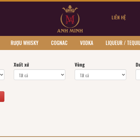
LIÊN HỆ
RƯỢU WHISKY
COGNAC
VODKA
LIQUEUR / TEQUI
Xuất xứ
Vùng
D