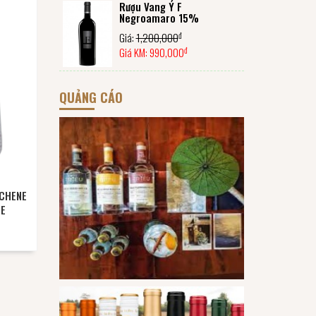
Rượu Vang Ý F
Negroamaro 15%
đ
Giá:
1,200,000
đ
Giá KM:
990,000
QUẢNG CÁO
CHENE
SE