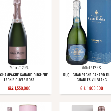
750ml / 12.5%
750ml / 12.5%
 CHAMPAGNE CANARD DUCHENE
RƯỢU CHAMPAGNE CANARD DU
LEONIE CUVEE ROSE
CHARLES VII BLANC
Giá: 1,550,000
Giá: 1,800,000