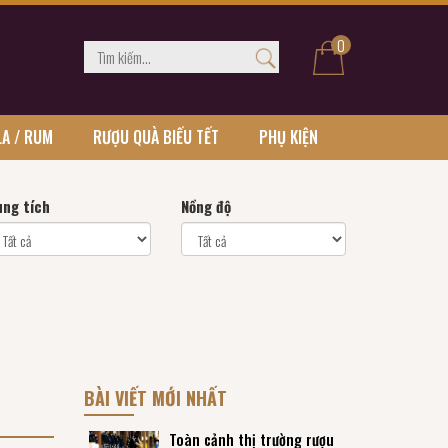
0
LA / RUM
RƯỢU QUÀ BIẾU TẾT
PHỤ KIỆN
ung tích
Nồng độ
BÀI VIẾT MỚI NHẤT
Toàn cảnh thị trường rượu