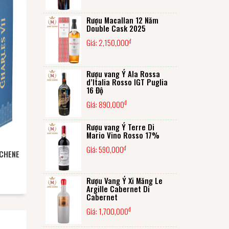
Rượu Macallan 12 Năm
Double Cask 2025
đ
Giá:
2,150,000
Rượu vang Ý Ala Rossa
d’Italia Rosso IGT Puglia
16 Độ
đ
Giá:
890,000
Rượu vang Ý Terre Di
Mario Vino Rosso 17%
đ
Giá:
590,000
CHENE
Rượu Vang Ý Xi Măng Le
Argille Cabernet Di
Cabernet
đ
Giá:
1,700,000