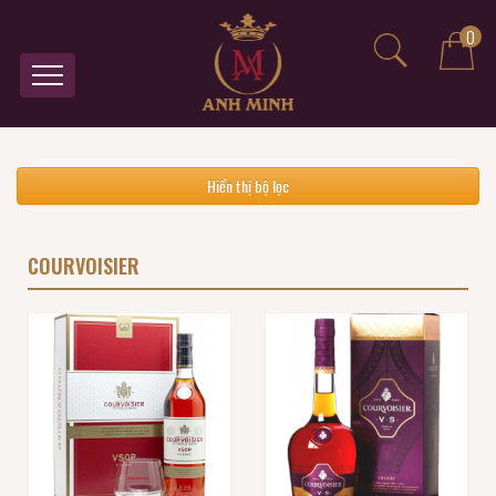
0
Hiển thị bộ lọc
COURVOISIER