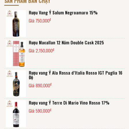
SẢN PHẨM BÁN CHẠY
Rượu Vang Ý Salum Negroamaro 15%
đ
Giá:
750,000
Rượu Macallan 12 Năm Double Cask 2025
đ
Giá:
2,150,000
Rượu vang Ý Ala Rossa d’Italia Rosso IGT Puglia 16
Độ
đ
Giá:
890,000
Rượu vang Ý Terre Di Mario Vino Rosso 17%
đ
Giá:
590,000