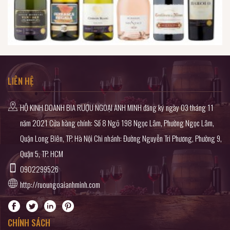
LIÊN HỆ
HỘ KINH DOANH BIA RƯỢU NGOẠI ANH MINH đăng ký ngày 03 tháng 11
năm 2021 Cửa hàng chính: Số 8 Ngõ 198 Ngọc Lâm, Phường Ngọc Lâm,
Quận Long Biên, TP. Hà Nội Chi nhánh: Đường Nguyễn Tri Phương, Phường 9,
Quận 5, TP. HCM
0902299526
http://ruoungoaianhminh.com
CHÍNH SÁCH