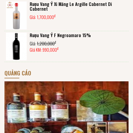
Rượu Vang Ý Xi Măng Le Argille Cabernet Di
Cabernet
đ
Giá:
1,700,000
Rượu Vang Ý F Negroamaro 15%
đ
Giá:
1,200,000
đ
Giá KM:
990,000
QUẢNG CÁO