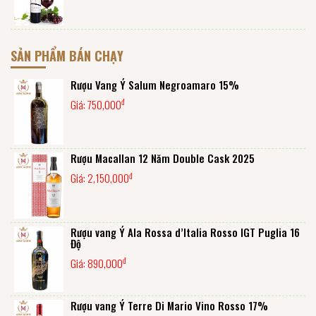
SẢN PHẨM BÁN CHẠY
Rượu Vang Ý Salum Negroamaro 15%
đ
Giá:
750,000
Rượu Macallan 12 Năm Double Cask 2025
đ
Giá:
2,150,000
Rượu vang Ý Ala Rossa d’Italia Rosso IGT Puglia 16
Độ
đ
Giá:
890,000
Rượu vang Ý Terre Di Mario Vino Rosso 17%