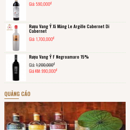
đ
Giá:
590,000
Rượu Vang Ý Xi Măng Le Argille Cabernet Di
Cabernet
đ
Giá:
1,700,000
Rượu Vang Ý F Negroamaro 15%
đ
Giá:
1,200,000
đ
Giá KM:
990,000
QUẢNG CÁO