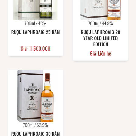
700ml / 48%
700ml / 44.9%
RƯỢU LAPHROAIG 25 NĂM
RƯỢU LAPHROAIG 28
YEAR OLD LIMITED
EDITION
Giá: 11,500,000
Giá: Liên hệ
700ml / 52.9%
RƯỢU LAPHROAIG 30 NĂM