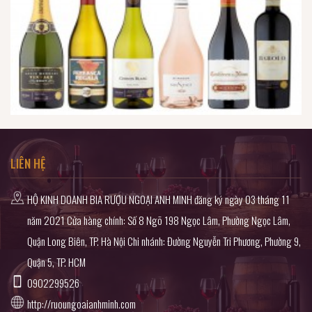
LIÊN HỆ
HỘ KINH DOANH BIA RƯỢU NGOẠI ANH MINH đăng ký ngày 03 tháng 11
năm 2021 Cửa hàng chính: Số 8 Ngõ 198 Ngọc Lâm, Phường Ngọc Lâm,
Quận Long Biên, TP. Hà Nội Chi nhánh: Đường Nguyễn Tri Phương, Phường 9,
Quận 5, TP. HCM
0902299526
http://ruoungoaianhminh.com