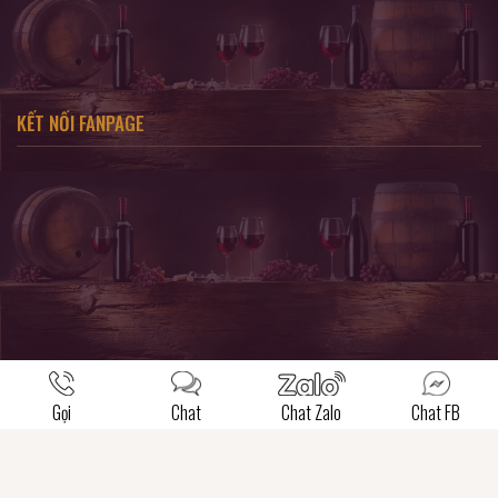
KẾT NỐI FANPAGE
Gọi
Chat
Chat Zalo
Chat FB
SẢN PHẨM CHỈ DÀNH CHO KHÁCH HÀNG TỪ 18 TUỔI TRỞ LÊN !