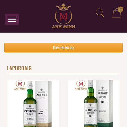
0
Hiển thị bộ lọc
LAPHROAIG