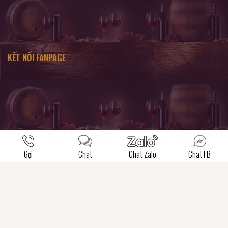
KẾT NỐI FANPAGE
Gọi
Chat
Chat Zalo
Chat FB
SẢN PHẨM CHỈ DÀNH CHO KHÁCH HÀNG TỪ 18 TUỔI TRỞ LÊN !