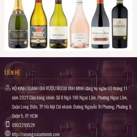
LIÊN HỆ
HỘ KINH DOANH BIA RƯỢU NGOẠI ANH MINH đăng ký ngày 03 tháng 11
năm 2021 Cửa hàng chính: Số 8 Ngõ 198 Ngọc Lâm, Phường Ngọc Lâm,
Quận Long Biên, TP. Hà Nội Chi nhánh: Đường Nguyễn Tri Phương, Phường 9,
Quận 5, TP. HCM
0902299526
http://ruoungoaianhminh.com