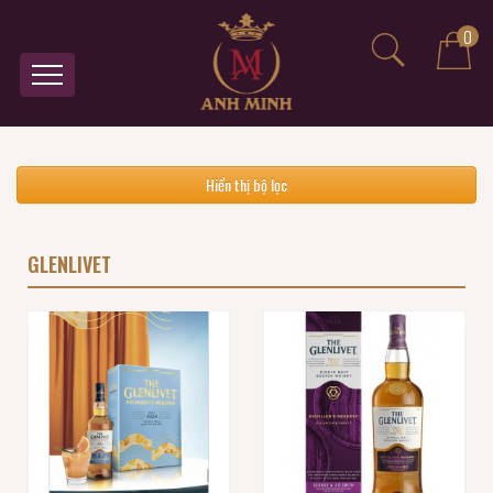
0
Hiển thị bộ lọc
GLENLIVET