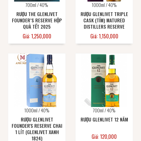
700ml / 40%
1000ml / 40%
RƯỢU THE GLENLIVET
RƯỢU GLENLIVET TRIPLE
FOUNDER’S RESERVE HỘP
CASK (TÍM) MATURED
QUÀ TẾT 2025
DISTILLERS RESERVE
Giá: 1,250,000
Giá: 1,150,000
1000ml / 40%
700ml / 40%
RƯỢU GLENLIVET
RƯỢU GLENLIVET 12 NĂM
FOUNDER'S RESERVE CHAI
1 LÍT (GLENLIVET XANH
Giá: 120,000
1824)