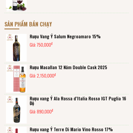
SẢN PHẨM BÁN CHẠY
Rượu Vang Ý Salum Negroamaro 15%
đ
Giá:
750,000
Rượu Macallan 12 Năm Double Cask 2025
đ
Giá:
2,150,000
Rượu vang Ý Ala Rossa d’Italia Rosso IGT Puglia 16
Độ
đ
Giá:
890,000
Rượu vang Ý Terre Di Mario Vino Rosso 17%