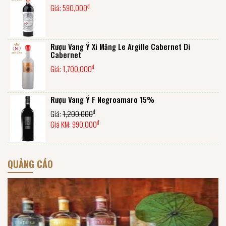
đ
Giá:
590,000
Rượu Vang Ý Xi Măng Le Argille Cabernet Di
Cabernet
đ
Giá:
1,700,000
Rượu Vang Ý F Negroamaro 15%
đ
Giá:
1,200,000
đ
Giá KM:
990,000
QUẢNG CÁO