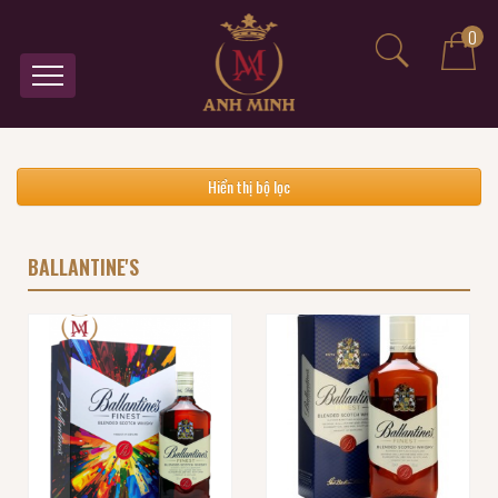
0
Hiển thị bộ lọc
BALLANTINE'S