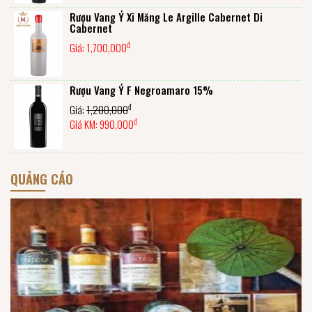
Rượu Vang Ý Xi Măng Le Argille Cabernet Di
Cabernet
đ
Giá:
1,700,000
Rượu Vang Ý F Negroamaro 15%
đ
Giá:
1,200,000
đ
Giá KM:
990,000
QUẢNG CÁO