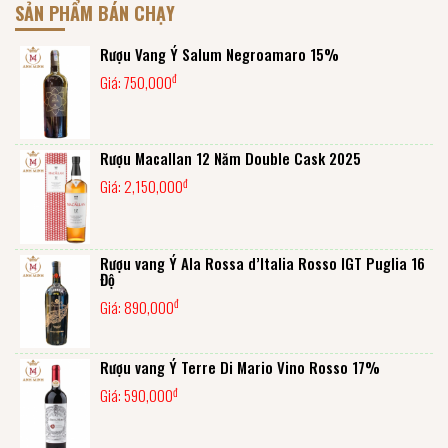
SẢN PHẨM BÁN CHẠY
Rượu Vang Ý Salum Negroamaro 15%
đ
Giá:
750,000
Rượu Macallan 12 Năm Double Cask 2025
đ
Giá:
2,150,000
Rượu vang Ý Ala Rossa d’Italia Rosso IGT Puglia 16
Độ
đ
Giá:
890,000
Rượu vang Ý Terre Di Mario Vino Rosso 17%
đ
Giá:
590,000