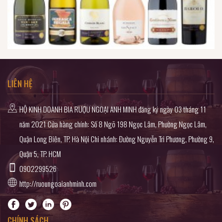
LIÊN HỆ
HỘ KINH DOANH BIA RƯỢU NGOẠI ANH MINH đăng ký ngày 03 tháng 11
năm 2021 Cửa hàng chính: Số 8 Ngõ 198 Ngọc Lâm, Phường Ngọc Lâm,
Quận Long Biên, TP. Hà Nội Chi nhánh: Đường Nguyễn Tri Phương, Phường 9,
Quận 5, TP. HCM
0902299526
http://ruoungoaianhminh.com
CHÍNH SÁCH