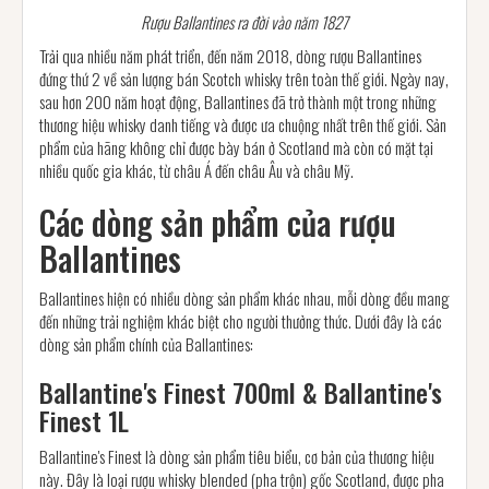
Rượu Ballantines ra đời vào năm 1827
Trải qua nhiều năm phát triển, đến năm 2018, dòng rượu Ballantines
đứng thứ 2 về sản lượng bán Scotch whisky trên toàn thế giới. Ngày nay,
sau hơn 200 năm hoạt động, Ballantines đã trở thành một trong những
thương hiệu whisky danh tiếng và được ưa chuộng nhất trên thế giới. Sản
phẩm của hãng không chỉ được bày bán ở Scotland mà còn có mặt tại
nhiều quốc gia khác, từ châu Á đến châu Âu và châu Mỹ.
Các dòng sản phẩm của rượu
Ballantines
Ballantines hiện có nhiều dòng sản phẩm khác nhau, mỗi dòng đều mang
đến những trải nghiệm khác biệt cho người thưởng thức. Dưới đây là các
dòng sản phẩm chính của Ballantines:
Ballantine's Finest 700ml & Ballantine's
Finest 1L
Ballantine's Finest là dòng sản phẩm tiêu biểu, cơ bản của thương hiệu
này. Đây là loại rượu whisky blended (pha trộn) gốc Scotland, được pha