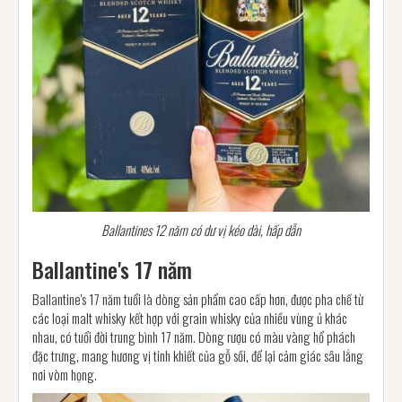
Ballantines 12 năm có dư vị kéo dài, hấp dẫn
Ballantine's 17 năm
Ballantine's 17 năm tuổi là dòng sản phẩm cao cấp hơn, được pha chế từ
các loại malt whisky kết hợp với grain whisky của nhiều vùng ủ khác
nhau, có tuổi đời trung bình 17 năm. Dòng rượu có màu vàng hổ phách
đặc trưng, mang hương vị tinh khiết của gỗ sồi, để lại cảm giác sâu lắng
nơi vòm họng.