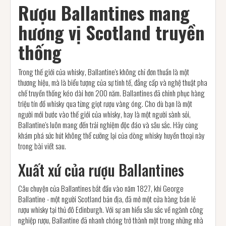
Rượu Ballantines mang
hương vị Scotland truyền
thống
Trong thế giới của whisky, Ballantine's không chỉ đơn thuần là một
thương hiệu, mà là biểu tượng của sự tinh tế, đẳng cấp và nghệ thuật pha
chế truyền thống kéo dài hơn 200 năm. Ballantines đã chinh phục hàng
triệu tín đồ whisky qua từng giọt rượu vàng óng. Cho dù bạn là một
người mới bước vào thế giới của whisky, hay là một người sành sỏi,
Ballantine's luôn mang đến trải nghiệm độc đáo và sâu sắc. Hãy cùng
khám phá sức hút không thể cưỡng lại của dòng whisky huyền thoại này
trong bài viết sau.
Xuất xứ của rượu Ballantines
Câu chuyện của Ballantines bắt đầu vào năm 1827, khi George
Ballantine - một người Scotland bản địa, đã mở một cửa hàng bán lẻ
rượu whisky tại thủ đô Edinburgh. Với sự am hiểu sâu sắc về ngành công
nghiệp rượu, Ballantine đã nhanh chóng trở thành một trong những nhà