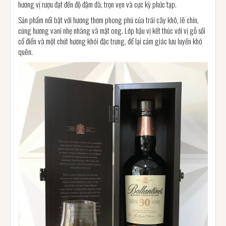
hương vị rượu đạt đến độ đậm đà, trọn vẹn và cực kỳ phức tạp.
Sản phẩm nổi bật với hương thơm phong phú của trái cây khô, lê chín,
cùng hương vani nhẹ nhàng và mật ong. Lớp hậu vị kết thúc với vị gỗ sồi
cổ điển và một chút hương khói đặc trưng, để lại cảm giác lưu luyến khó
quên.