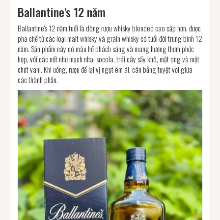
Ballantine's 12 năm
Ballantine's 12 năm tuổi là dòng rượu whisky blended cao cấp hơn, được
pha chế từ các loại malt whisky và grain whisky có tuổi đời trung bình 12
năm. Sản phẩm này có màu hổ phách sáng và mang hương thơm phức
hợp, với các nốt như mạch nha, socola, trái cây sấy khô, mật ong và một
chút vani. Khi uống, rượu để lại vị ngọt êm ái, cân bằng tuyệt vời giữa
các thành phần.