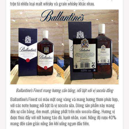
trộn từ nhiều loại malt whisky và grain whisky khác nhau.
Ballantine's Finest mang hương cân bằng, nổi bật với vị socola đắng
Ballantine's Finest có màu mật ong vàng và mang hương thơm phức hợp,
với các note hương nổi bật là vị socola sữa. Dòng sản phẩm này mang
đến sự cân bằng, êm mượt, phảng phất trên nền socola đắng. Hương vị
được thúc đẩy với nốt hương táo đỏ, hạnh nhân, vani. Nồng độ rượu 40%
mang đến cảm giác nồng ấm khi uống ngụm đầu tiên.