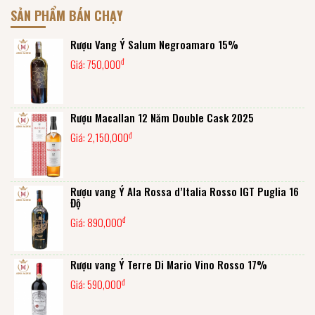
SẢN PHẨM BÁN CHẠY
Rượu Vang Ý Salum Negroamaro 15%
đ
Giá:
750,000
Rượu Macallan 12 Năm Double Cask 2025
đ
Giá:
2,150,000
Rượu vang Ý Ala Rossa d’Italia Rosso IGT Puglia 16
Độ
đ
Giá:
890,000
Rượu vang Ý Terre Di Mario Vino Rosso 17%
đ
Giá:
590,000