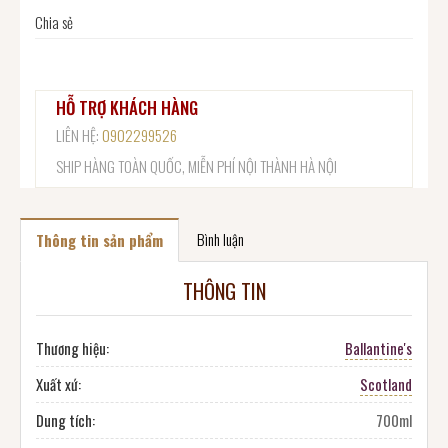
Chia sẻ
HỖ TRỢ KHÁCH HÀNG
LIÊN HỆ:
0902299526
SHIP HÀNG TOÀN QUỐC, MIỄN PHÍ NỘI THÀNH HÀ NỘI
Bình luận
Thông tin sản phẩm
THÔNG TIN
Thương hiệu:
Ballantine's
Xuất xứ:
Scotland
Dung tích:
700ml