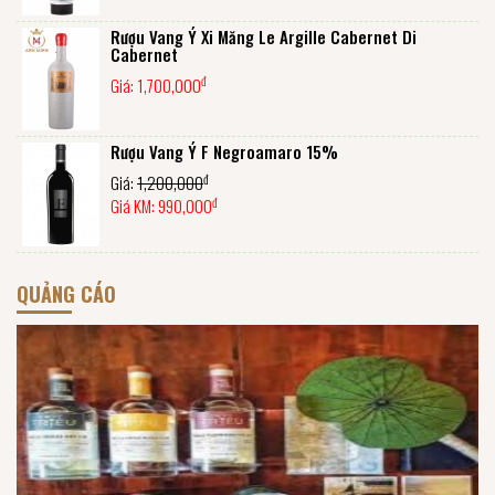
Rượu Vang Ý Xi Măng Le Argille Cabernet Di
Cabernet
đ
Giá:
1,700,000
Rượu Vang Ý F Negroamaro 15%
đ
Giá:
1,200,000
đ
Giá KM:
990,000
QUẢNG CÁO