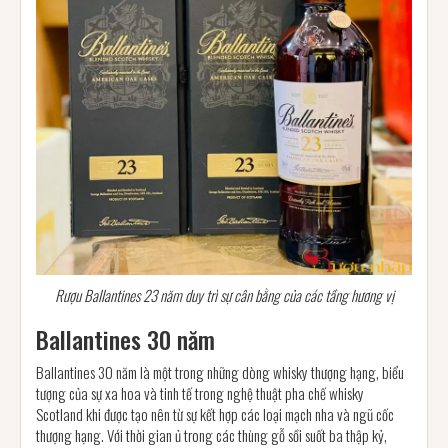
Rượu Ballantines 23 năm duy trì sự cân bằng của các tầng hương vị
Ballantines 30 năm
Ballantines 30 năm là một trong những dòng whisky thượng hạng, biểu
tượng của sự xa hoa và tinh tế trong nghệ thuật pha chế whisky
Scotland khi được tạo nên từ sự kết hợp các loại mạch nha và ngũ cốc
thượng hạng. Với thời gian ủ trong các thùng gỗ sồi suốt ba thập kỷ,