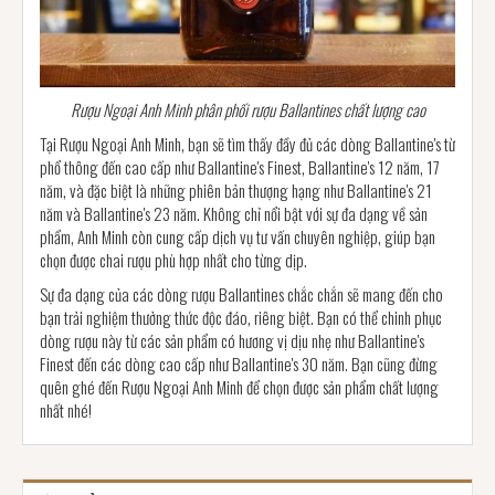
Rượu Ngoại Anh Minh phân phối rượu Ballantines chất lượng cao
Tại Rượu Ngoại Anh Minh, bạn sẽ tìm thấy đầy đủ các dòng Ballantine's từ
phổ thông đến cao cấp như Ballantine's Finest, Ballantine's 12 năm, 17
năm, và đặc biệt là những phiên bản thượng hạng như Ballantine's 21
năm và Ballantine's 23 năm. Không chỉ nổi bật với sự đa dạng về sản
phẩm, Anh Minh còn cung cấp dịch vụ tư vấn chuyên nghiệp, giúp bạn
chọn được chai rượu phù hợp nhất cho từng dịp.
Sự đa dạng của các dòng rượu Ballantines chắc chắn sẽ mang đến cho
bạn trải nghiệm thưởng thức độc đáo, riêng biệt. Bạn có thể chinh phục
dòng rượu này từ các sản phẩm có hương vị dịu nhẹ như Ballantine's
Finest đến các dòng cao cấp như Ballantine's 30 năm. Bạn cũng đừng
quên ghé đến Rượu Ngoại Anh Minh để chọn được sản phẩm chất lượng
nhất nhé!