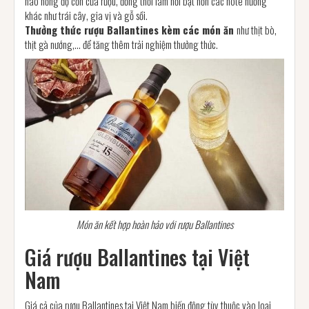
nào nồng độ cồn của rượu, đồng thời làm nổi bật hơn các note hương
khác như trái cây, gia vị và gỗ sồi.
Thưởng thức rượu Ballantines kèm các món ăn
như thịt bò,
thịt gà nướng,... để tăng thêm trải nghiệm thưởng thức.
Món ăn kết hợp hoàn hảo với rượu Ballantines
Giá rượu Ballantines tại Việt
Nam
Giá cả của rượu Ballantines tại Việt Nam biến động tùy thuộc vào loại