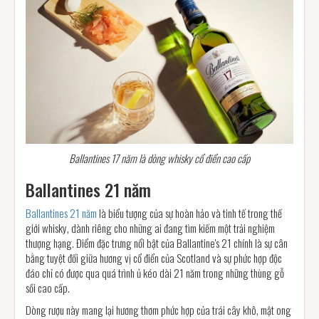
Ballantines 17 năm là dòng whisky cổ điển cao cấp
Ballantines 21 năm
Ballantines 21 năm
là biểu tượng của sự hoàn hảo và tinh tế trong thế
giới whisky, dành riêng cho những ai đang tìm kiếm một trải nghiệm
thượng hạng. Điểm đặc trưng nổi bật của Ballantine's 21 chính là sự cân
bằng tuyệt đối giữa hương vị cổ điển của Scotland và sự phức hợp độc
đáo chỉ có được qua quá trình ủ kéo dài 21 năm trong những thùng gỗ
sồi cao cấp.
Dòng rượu này mang lại hương thơm phức hợp của trái cây khô, mật ong