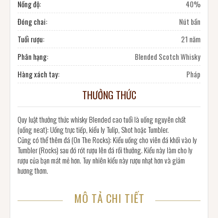
Nồng độ:
40%
Đóng chai:
Nút bần
Tuổi rượu:
21 năm
Phân hạng:
Blended Scotch Whisky
Hàng xách tay:
Pháp
THƯỞNG THỨC
Quy luật thưởng thức whisky Blended cao tuổi là uống nguyên chất
(uống neat): Uống trực tiếp, kiểu ly Tulip, Shot hoặc Tumbler.
Cũng có thể thêm đá (On The Rocks): Kiểu uống cho viên đá khối vào ly
Tumbler (Rocks) sau đó rót rượu lên đá rồi thưởng. Kiểu này làm cho ly
rượu của bạn mát mẻ hơn. Tuy nhiên kiểu này rượu nhạt hơn và giảm
hương thơm.
MÔ TẢ CHI TIẾT