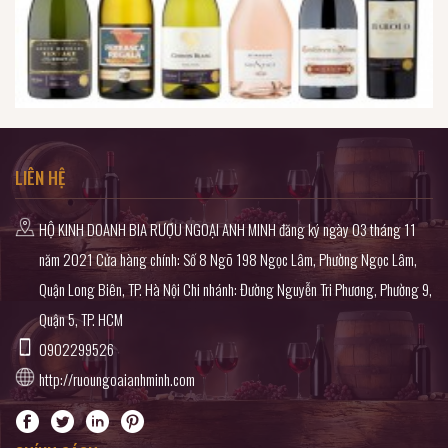
LIÊN HỆ
HỘ KINH DOANH BIA RƯỢU NGOẠI ANH MINH đăng ký ngày 03 tháng 11
năm 2021 Cửa hàng chính: Số 8 Ngõ 198 Ngọc Lâm, Phường Ngọc Lâm,
Quận Long Biên, TP. Hà Nội Chi nhánh: Đường Nguyễn Tri Phương, Phường 9,
Quận 5, TP. HCM
0902299526
http://ruoungoaianhminh.com