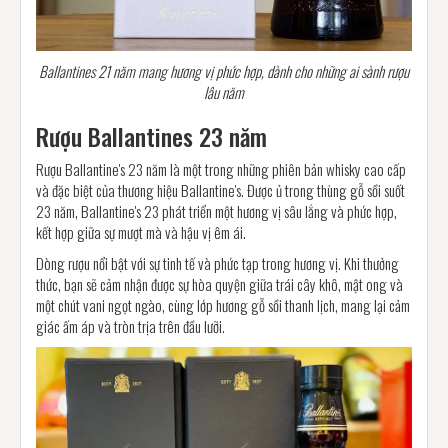
Ballantines 21 năm mang hương vị phức hợp, dành cho những ai sành rượu
lâu năm
Rượu Ballantines 23 năm
Rượu Ballantine's 23 năm là một trong những phiên bản whisky cao cấp
và đặc biệt của thương hiệu Ballantine's. Được ủ trong thùng gỗ sồi suốt
23 năm, Ballantine's 23 phát triển một hương vị sâu lắng và phức hợp,
kết hợp giữa sự mượt mà và hậu vị êm ái.
Dòng rượu nổi bật với sự tinh tế và phức tạp trong hương vị. Khi thưởng
thức, bạn sẽ cảm nhận được sự hòa quyện giữa trái cây khô, mật ong và
một chút vani ngọt ngào, cùng lớp hương gỗ sồi thanh lịch, mang lại cảm
giác ấm áp và tròn trịa trên đầu lưỡi.