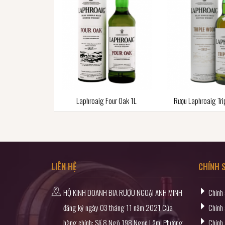
Laphroaig Four Oak 1L
Rượu Laphroaig Tr
LIÊN HỆ
CHÍNH 
HỘ KINH DOANH BIA RƯỢU NGOẠI ANH MINH
Chính
đăng ký ngày 03 tháng 11 năm 2021 Cửa
Chính 
hàng chính: Số 8 Ngõ 198 Ngọc Lâm, Phường
Chính