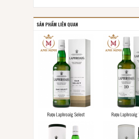
SẢN PHẨM LIÊN QUAN
Rượu Laphroaig Select
Rượu Laphroaig