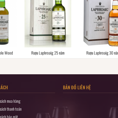
iple Wood
Rượu Laphroaig 25 năm
Rượu Laphroaig 30 n
SÁCH
BẢN ĐỒ LIÊN HỆ
 sách mua hàng
sách thanh toán
 sách bảo mật