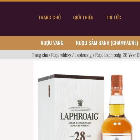
TRANG CHỦ
GIỚI THIỆU
TIN TỨC
RƯỢU VANG
RƯỢU SÂM BANH (CHAMPAGNE)
Trang chủ
/
Rượu whisky
/
Laphroaig
/
Rượu Laphroaig 28 Year Ol