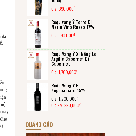
đ
Giá:
890,000
Rượu vang Ý Terre Di
Mario Vino Rosso 17%
đ
Giá:
590,000
n đá
iểu
Rượu Vang Ý Xi Măng Le
Argille Cabernet Di
Cabernet
đ
Giá:
1,700,000
iếm
Rượu Vang Ý F
Negroamaro 15%
cùng
hiện
đ
Giá:
1,200,000
đ
 một
Giá KM:
990,000
m này
ưởng
QUẢNG CÁO
và