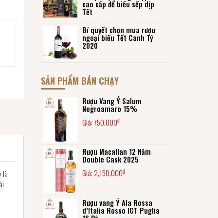
cao cấp để biếu sếp dịp
Tết
Bí quyết chọn mua rượu
ngoại biếu Tết Canh Tý
2020
SẢN PHẨM BÁN CHẠY
Rượu Vang Ý Salum
Negroamaro 15%
đ
Giá:
750,000
Rượu Macallan 12 Năm
Double Cask 2025
đ
Giá:
2,150,000
y là
ài
Rượu vang Ý Ala Rossa
d’Italia Rosso IGT Puglia
16 Độ