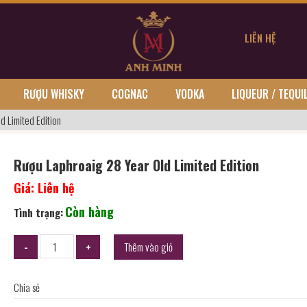
LIÊN HỆ
RƯỢU WHISKY
COGNAC
VODKA
LIQUEUR / TEQUI
d Limited Edition
Rượu Laphroaig 28 Year Old Limited Edition
Giá:
Liên hệ
Còn hàng
Tình trạng:
Thêm vào giỏ
Chia sẻ