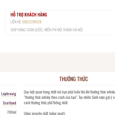
HỖ TRỢ KHÁCH HÀNG
LIÊN HỆ:
0902299526
SHIP HÀNG TOÀN QUỐC, MIỄN PHÍ NỘI THÀNH HÀ NỘI
THƯỞNG THỨC
Quy luật quan trọng nhất mà bạn phải tuân thủ khi thưởng thức whisk
Laphroaig
“thưởng thức whisky theo cách của bạn”. Tuy nhiên Sành rượu gợi ý v
cách thưởng thức phổ thông nhất:
Scotland
700ml
Uống nguyên chất (uống neat):