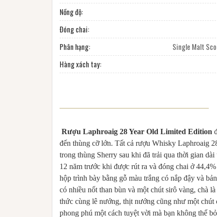
Nồng độ:
Đóng chai:
Phân hạng:
Single Malt Sc
Hàng xách tay:
Rượu Laphroaig 28 Year Old Limited Edition
đ
đến thùng cỡ lớn. Tất cả rượu Whisky Laphroaig 2
trong thùng Sherry sau khi đã trải qua thời gian dà
12 năm trước khi được rút ra và đóng chai ở 44,
hộp trình bày bằng gỗ màu trắng có nắp đậy và bản 
có nhiều nốt than bùn và một chút sirô vàng, chà 
thức cùng lê nướng, thịt nướng cũng như một chút d
phong phú một cách tuyệt vời mà bạn không thể bỏ