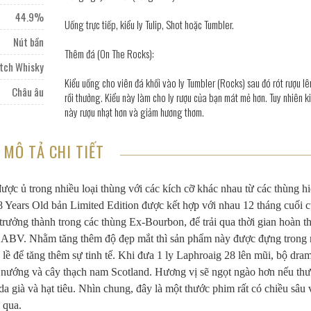
44.9%
Uống trực tiếp, kiểu ly Tulip, Shot hoặc Tumbler.
Nút bần
Thêm đá (On The Rocks):
otch Whisky
Kiểu uống cho viên đá khối vào ly Tumbler (Rocks) sau đó rót rượu lê
Châu âu
rồi thưởng. Kiểu này làm cho ly rượu của bạn mát mẻ hơn. Tuy nhiên k
này rượu nhạt hơn và giảm hương thơm.
MÔ TẢ CHI TIẾT
ược ủ trong nhiều loại thùng với các kích cỡ khác nhau từ các thùng h
8 Years Old bản Limited Edition được kết hợp với nhau 12 tháng cuối 
i trưởng thành trong các thùng Ex-Bourbon, để trải qua thời gian hoàn t
4% ABV. Nhằm tăng thêm độ đẹp mắt thì sản phẩm này được đựng trong
lề để tăng thêm sự tinh tế. Khi đưa 1 ly Laphroaig 28 lên mũi, bộ dra
là nướng và cây thạch nam Scotland. Hương vị sẽ ngọt ngào hơn nếu th
a già và hạt tiêu. Nhìn chung, đây là một thước phim rất có chiều sâu 
 qua.