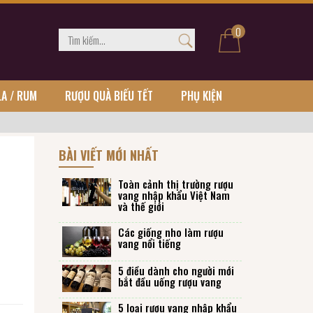
0
LA / RUM
RƯỢU QUÀ BIẾU TẾT
PHỤ KIỆN
BÀI VIẾT MỚI NHẤT
Toàn cảnh thị trường rượu
vang nhập khẩu Việt Nam
và thế giới
Các giống nho làm rượu
vang nổi tiếng
5 điều dành cho người mới
bắt đầu uống rượu vang
5 loại rượu vang nhập khẩu