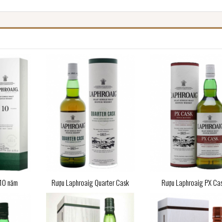
 10 năm
Rượu Laphroaig Quarter Cask
Rượu Laphroaig PX Ca