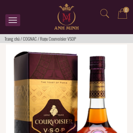
0
Trang chủ
/
COGNAC
/
Rượu Courvoisier VSOP