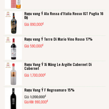
Rượu vang Ý Ala Rossa d’Italia Rosso IGT Puglia 16
Độ
đ
Giá:
890,000
Rượu vang Ý Terre Di Mario Vino Rosso 17%
đ
Giá:
590,000
Rượu Vang Ý Xi Măng Le Argille Cabernet Di
Cabernet
đ
Giá:
1,700,000
Rượu Vang Ý F Negroamaro 15%
đ
Giá:
1,200,000
đ
Giá KM:
990,000