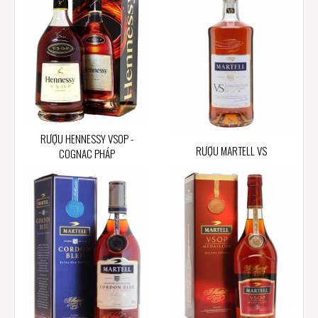
RƯỢU HENNESSY VSOP -
RƯỢU MARTELL VS
COGNAC PHÁP