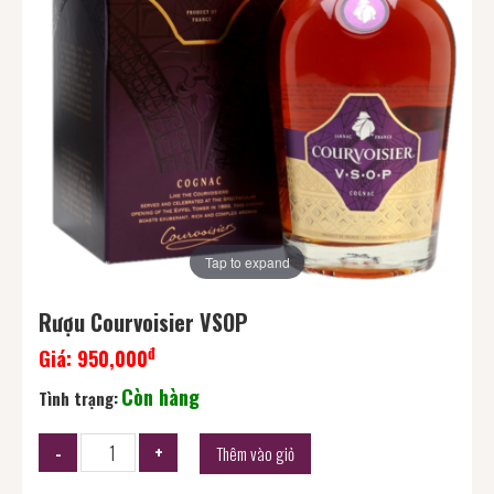
Tap to expand
Rượu Courvoisier VSOP
đ
Giá:
950,000
Còn hàng
Tình trạng:
Thêm vào giỏ