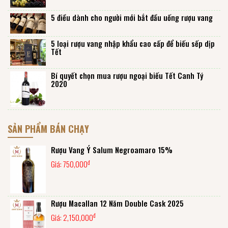
5 điều dành cho người mới bắt đầu uống rượu vang
5 loại rượu vang nhập khẩu cao cấp để biếu sếp dịp
Tết
Bí quyết chọn mua rượu ngoại biếu Tết Canh Tý
2020
SẢN PHẨM BÁN CHẠY
Rượu Vang Ý Salum Negroamaro 15%
đ
Giá:
750,000
Rượu Macallan 12 Năm Double Cask 2025
đ
Giá:
2,150,000