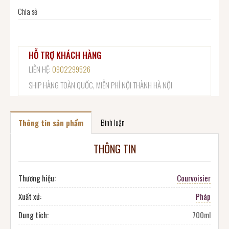
Chia sẻ
HỖ TRỢ KHÁCH HÀNG
LIÊN HỆ:
0902299526
SHIP HÀNG TOÀN QUỐC, MIỄN PHÍ NỘI THÀNH HÀ NỘI
Bình luận
Thông tin sản phẩm
THÔNG TIN
Thương hiệu:
Courvoisier
Xuất xứ:
Pháp
Dung tích:
700ml