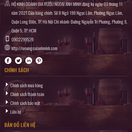
HỘ KINH DOANH BIA RƯỢU NGOẠI ANH MINH đăng ký ngày 03 tháng 11
năm 2021 Cửa hàng chính: Số 8 Ngõ 198 Ngọc Lâm, Phường Ngọc Lâm,
Quận Long Biên, TP. Hà Nội Chi nhánh: Đường Nguyễn Tri Phương, Phường 9,
Quận 5, TP. HCM
0902299526
http://ruoungoaianhminh.com
CHÍNH SÁCH
Chính sách mua hàng
Chính sách thanh toán
Chính sách bảo mật
Liên hệ
BẢN ĐỒ LIÊN HỆ