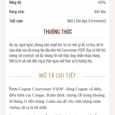
Nồng độ:
40%
Đóng chai:
Nút bần
Tuổi rượu:
NAS ( (No Age Statement)
THƯỞNG THỨC
Ấm áp, ngọt ngào, phong phú, mượt mà, và có chút gì đó xa hoa, đó là
cảm nhận của tôi trong lần đầu nếm thử Courvoisier VSOP. Bạn có thể thử
chúng với cocktail, với đá, nhưng tôi vẫn thấy rằng nhấm nháp chúng
thật từ từ với một điếu cigar thật ngon mới thực sự là hưởng thụ.
MÔ TẢ CHI TIẾT
R
ượu Cognac Courvoisier VSOP - dòng Cognac cổ điển,
điển hình của Congac. Rượu được chưng cất trong khoảng
từ tháng 11 đến tháng 3 năm sau để cho chất lượng rượu
chưng cất ra là tốt nhất.