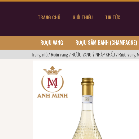
TRANG CHỦ
GIỚI THIỆU
TIN TỨC
RƯỢU VANG
RƯỢU SÂM BANH (CHAMPAGNE)
Trang chủ
/
Rượu vang
/
RƯỢU VANG Ý NHẬP KHẨU
/
Rượu vang Mo