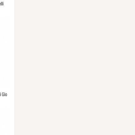
lli
i Gio
p