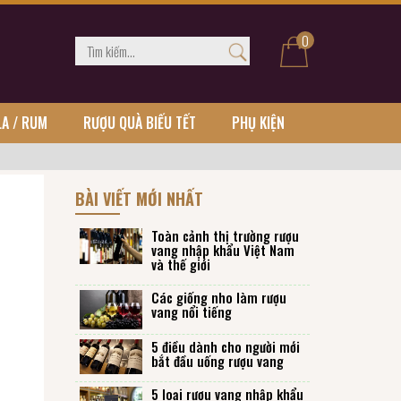
0
LA / RUM
RƯỢU QUÀ BIẾU TẾT
PHỤ KIỆN
BÀI VIẾT MỚI NHẤT
Toàn cảnh thị trường rượu
vang nhập khẩu Việt Nam
và thế giới
Các giống nho làm rượu
vang nổi tiếng
5 điều dành cho người mới
bắt đầu uống rượu vang
5 loại rượu vang nhập khẩu