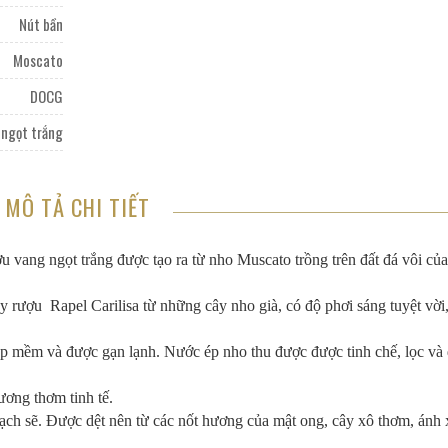
Nút bần
Moscato
DOCG
 ngọt trắng
MÔ TẢ CHI TIẾT
u vang ngọt trắng được tạo ra từ nho Muscato trồng trên đất đá vôi của
y rượu Rapel Carilisa từ những cây nho già, có độ phơi sáng tuyệt vời
p mềm và được gạn lạnh. Nước ép nho thu được được tinh chế, lọc và
ơng thơm tinh tế.
sạch sẽ. Được dệt nên từ các nốt hương của mật ong, cây xô thơm, ánh 