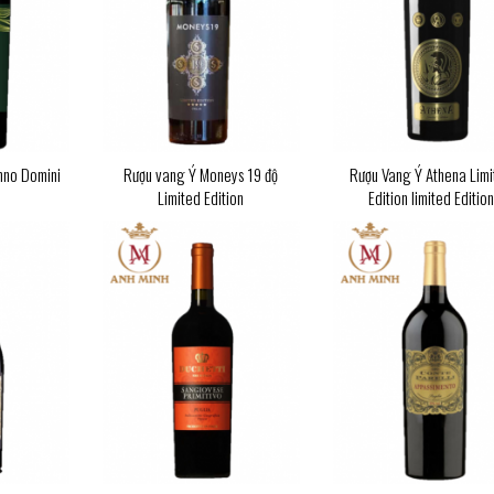
nno Domini
Rượu vang Ý Moneys 19 độ
Rượu Vang Ý Athena Limi
Limited Edition
Edition limited Editio