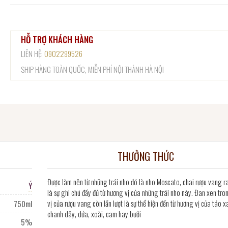
HỖ TRỢ KHÁCH HÀNG
LIÊN HỆ:
0902299526
SHIP HÀNG TOÀN QUỐC, MIỄN PHÍ NỘI THÀNH HÀ NỘI
THƯỞNG THỨC
Được làm nên từ những trái nho đó là nho Moscato, chai rượu vang ra
Ý
là sự ghi chú đầy đủ từ hương vị của những trái nho này. Đan xen tro
vị của rượu vang còn lần lượt là sự thể hiện đến từ hương vị của táo x
750ml
chanh dây, dứa, xoài, cam hay bưởi
5%