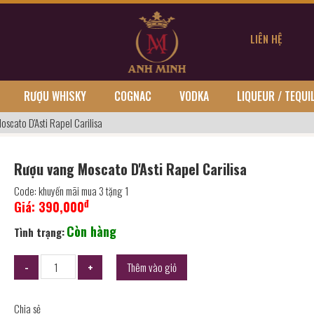
LIÊN HỆ
RƯỢU WHISKY
COGNAC
VODKA
LIQUEUR / TEQUI
scato D'Asti Rapel Carilisa
Rượu vang Moscato D'Asti Rapel Carilisa
Code: khuyến mãi mua 3 tặng 1
đ
Giá:
390,000
Còn hàng
Tình trạng:
Thêm vào giỏ
Chia sẻ