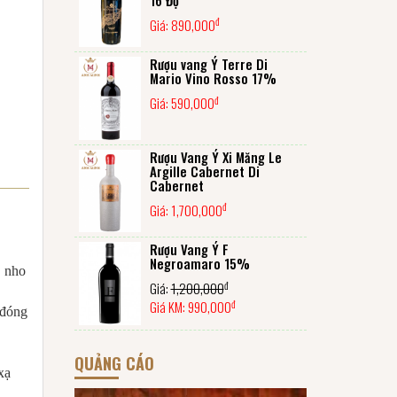
đ
Giá:
890,000
Rượu vang Ý Terre Di
Mario Vino Rosso 17%
đ
Giá:
590,000
Rượu Vang Ý Xi Măng Le
Argille Cabernet Di
Cabernet
đ
Giá:
1,700,000
Rượu Vang Ý F
Negroamaro 15%
, nho
đ
Giá:
1,200,000
đ
Giá KM:
990,000
 đóng
QUẢNG CÁO
xạ