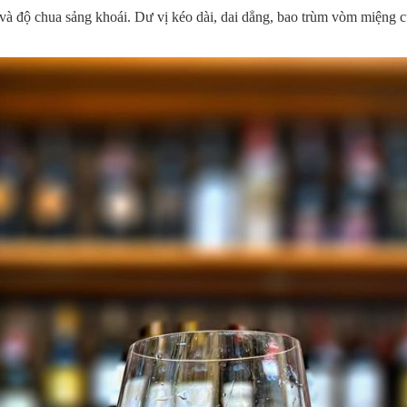
 và độ chua sảng khoái. Dư vị kéo dài, dai dẳng, bao trùm vòm miệng 