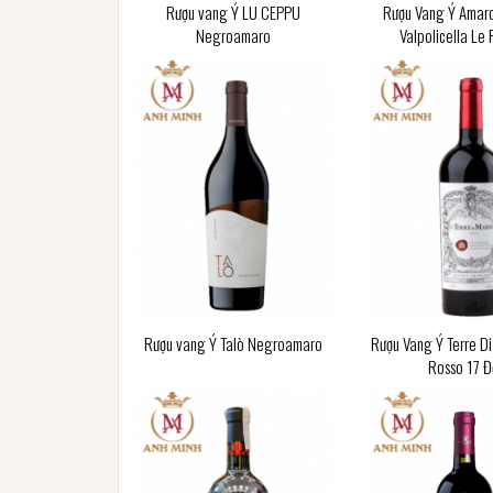
Rượu vang Ý LU CEPPU
Rượu Vang Ý Amaro
Negroamaro
Valpolicella Le 
Rượu vang Ý Talò Negroamaro
Rượu Vang Ý Terre Di
Rosso 17 Đ