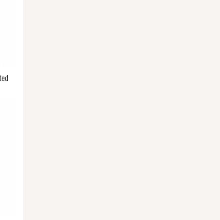
ted
n