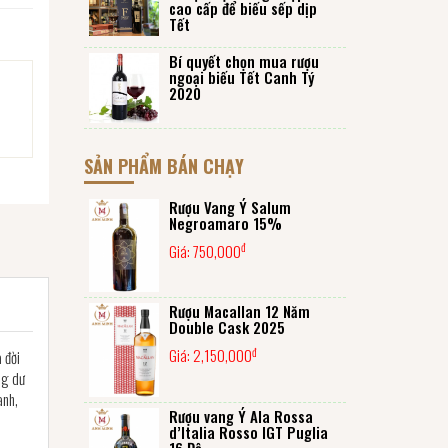
cao cấp để biếu sếp dịp
Tết
Bí quyết chọn mua rượu
ngoại biếu Tết Canh Tý
2020
SẢN PHẨM BÁN CHẠY
Rượu Vang Ý Salum
Negroamaro 15%
đ
Giá:
750,000
Rượu Macallan 12 Năm
Double Cask 2025
đ
Giá:
2,150,000
 đời
ng dư
anh,
Rượu vang Ý Ala Rossa
d’Italia Rosso IGT Puglia
16 Độ