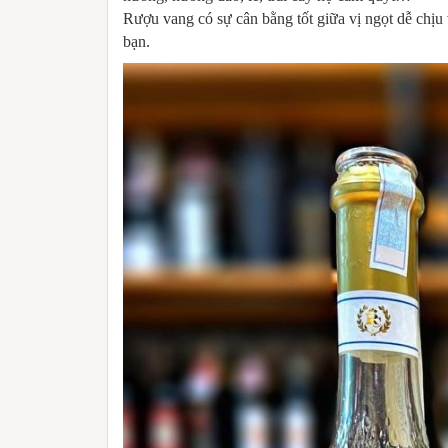
Rượu vang có sự cân bằng tốt giữa vị ngọt dễ chịu
bạn.