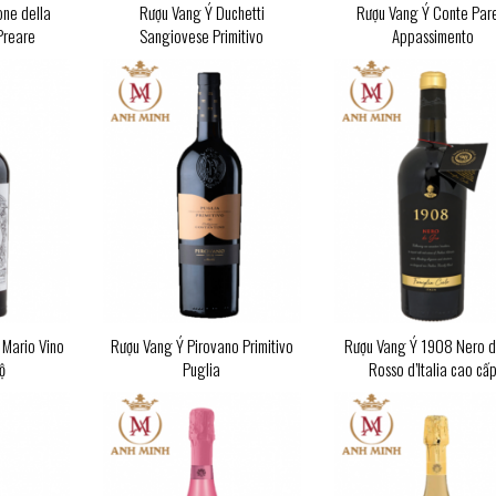
ne della
Rượu Vang Ý Duchetti
Rượu Vang Ý Conte Pare
Preare
Sangiovese Primitivo
Appassimento
 Mario Vino
Rượu Vang Ý Pirovano Primitivo
Rượu Vang Ý 1908 Nero d
ộ
Puglia
Rosso d’Italia cao cấ