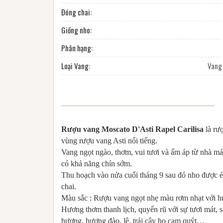
Đóng chai:
Giống nho:
Phân hạng:
Loại Vang:
Vang
Rượu vang Moscato D'Asti Rapel Carilisa
là rượ
vùng rượu vang Asti nổi tiếng.
Vang ngọt ngào, thơm, vui tươi và ấm áp từ nhà má
có khả năng chín sớm.
Thu hoạch vào nửa cuối tháng 9 sau đó nho được é
chai.
Màu sắc : Rượu vang ngọt nhẹ màu rơm nhạt với hư
Hương thơm thanh lịch, quyến rũ với sự tươi mát, 
hương, hương đào, lê, trái cây họ cam quýt…