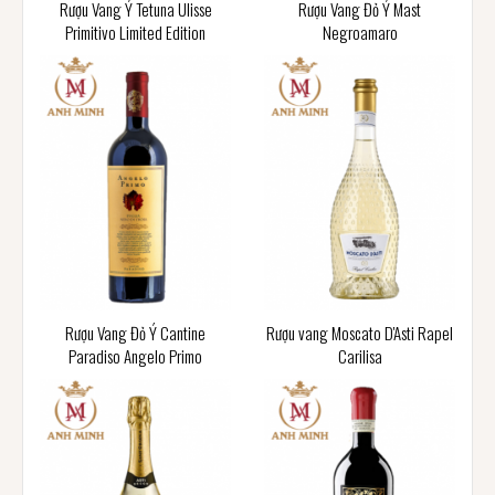
Rượu Vang Ý Tetuna Ulisse
Rượu Vang Đỏ Ý Mast
Primitivo Limited Edition
Negroamaro
Rượu Vang Đỏ Ý Cantine
Rượu vang Moscato D'Asti Rapel
Paradiso Angelo Primo
Carilisa