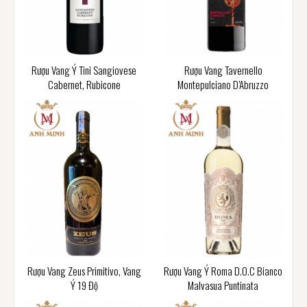
Rượu Vang Ý Tini Sangiovese
Rượu Vang Tavernello
Cabernet, Rubicone
Montepulciano D’Abruzzo
Rượu Vang Zeus Primitivo, Vang
Rượu Vang Ý Roma D.O.C Bianco
Ý 19 Độ
Malvasua Puntinata