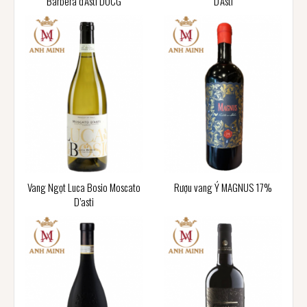
Barbera d’Asti DOCG
D’Asti
Vang Ngọt Luca Bosio Moscato
Rượu vang Ý MAGNUS 17%
D’asti