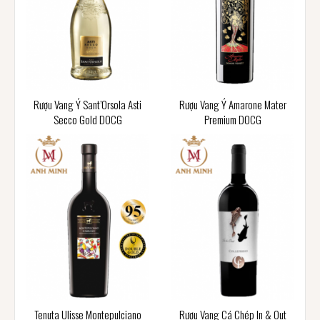
Rượu Vang Ý Sant’Orsola Asti
Rượu Vang Ý Amarone Mater
Secco Gold DOCG
Premium DOCG
Tenuta Ulisse Montepulciano
Rượu Vang Cá Chép In & Out