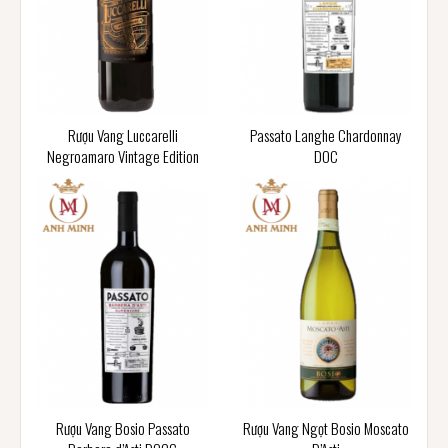
Rượu Vang Luccarelli
Passato Langhe Chardonnay
Negroamaro Vintage Edition
DOC
Rượu Vang Bosio Passato
Rượu Vang Ngọt Bosio Moscato