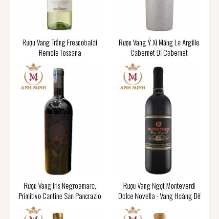
Rượu Vang Trắng Frescobaldi
Rượu Vang Ý Xi Măng Le Argille
Remole Toscana
Cabernet Di Cabernet
Rượu Vang Iris Negroamaro,
Rượu Vang Ngọt Monteverdi
Primitivo Cantine San Pancrazio
Dolce Novella - Vang Hoàng Đế