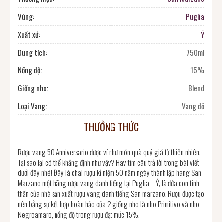
Vùng:
Puglia
Xuất xứ:
Ý
Dung tích:
750ml
Nồng độ:
15%
Giống nho:
Blend
Loại Vang:
Vang đỏ
THƯỞNG THỨC
Rượu vang 50 Anniversario được ví như món quà quý giá từ thiên nhiên.
Tại sao lại có thể khẳng định như vậy? Hãy tìm câu trả lời trong bài viết
dưới đây nhé! Đây là chai rượu kỉ niệm 50 năm ngày thành lập hãng San
Marzano một hãng rượu vang danh tiếng tại Puglia – Ý, là đứa con tinh
thần của nhà sản xuất rượu vang danh tiếng San marzano. Rượu được tạo
nên bằng sự kết hợp hoàn hảo của 2 giống nho là nho Primitivo và nho
Negroamaro, nồng độ trong rượu đạt mức 15%.