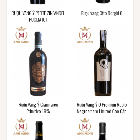
RƯỢU VANG Ý PERTE ZINFANDEL
Rượu vang Otto Borghi 8
PUGLIA IGT
Rượu Vang Ý Gianmarco
Rượu Vang Ý Q Premium Reolo
Primitivo 18%
Negroamaro Limited Cao Cấp