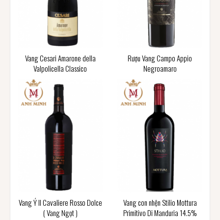
Vang Cesari Amarone della
Rượu Vang Campo Appio
Valpolicella Classico
Negroamaro
Vang Ý Il Cavaliere Rosso Dolce
Vang con nhện Stilio Mottura
( Vang Ngọt )
Primitivo Di Manduria 14.5%