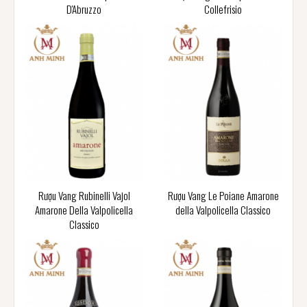
D'Abruzzo
Collefrisio
Rượu Vang Rubinelli Vajol
Rượu Vang Le Poiane Amarone
Amarone Della Valpolicella
della Valpolicella Classico
Classico