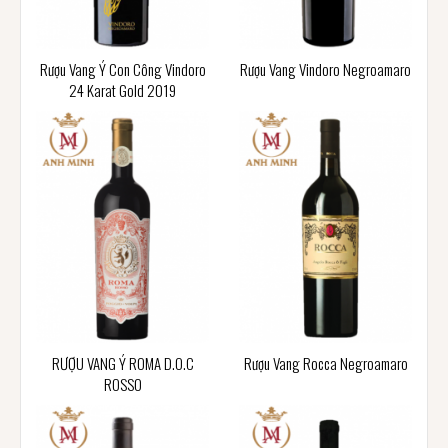
Rượu Vang Ý Con Công Vindoro
Rượu Vang Vindoro Negroamaro
24 Karat Gold 2019
RƯỢU VANG Ý ROMA D.O.C
Rượu Vang Rocca Negroamaro
ROSSO