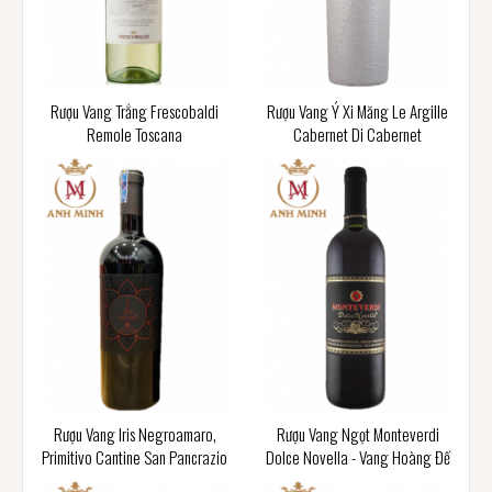
Rượu Vang Trắng Frescobaldi
Rượu Vang Ý Xi Măng Le Argille
Remole Toscana
Cabernet Di Cabernet
Rượu Vang Iris Negroamaro,
Rượu Vang Ngọt Monteverdi
Primitivo Cantine San Pancrazio
Dolce Novella - Vang Hoàng Đế