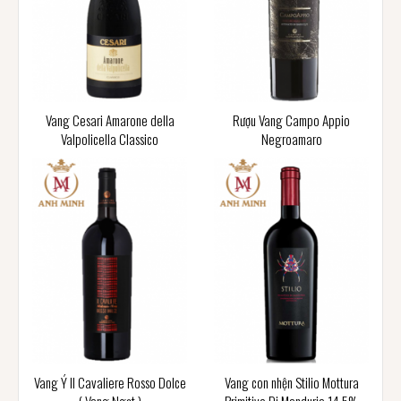
Vang Cesari Amarone della
Rượu Vang Campo Appio
Valpolicella Classico
Negroamaro
Vang Ý Il Cavaliere Rosso Dolce
Vang con nhện Stilio Mottura