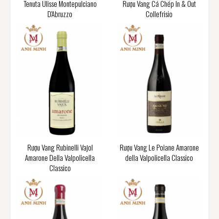
Tenuta Ulisse Montepulciano
Rượu Vang Cá Chép In & Out
D'Abruzzo
Collefrisio
Rượu Vang Rubinelli Vajol
Rượu Vang Le Poiane Amarone
Amarone Della Valpolicella
della Valpolicella Classico
Classico