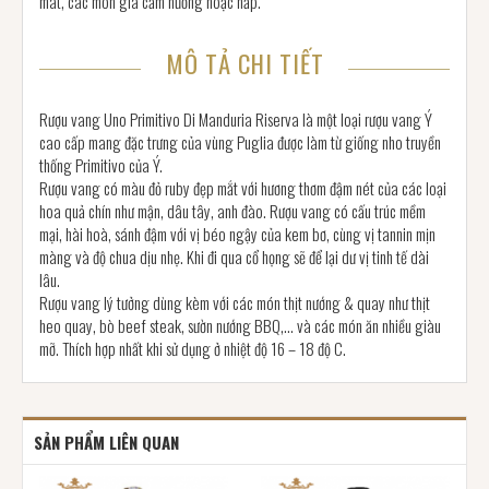
mát, các món gia cầm nướng hoặc hấp.
MÔ TẢ CHI TIẾT
Rượu vang Uno Primitivo Di Manduria Riserva là một loại rượu vang Ý
cao cấp mang đặc trưng của vùng Puglia được làm từ giống nho truyền
thống Primitivo của Ý.
Rượu vang có màu đỏ ruby đẹp mắt với hương thơm đậm nét của các loại
hoa quả chín như mận, dâu tây, anh đào. Rượu vang có cấu trúc mềm
mại, hài hoà, sánh đậm với vị béo ngậy của kem bơ, cùng vị tannin mịn
màng và độ chua dịu nhẹ. Khi đi qua cổ họng sẽ để lại dư vị tinh tế dài
lâu.
Rượu vang lý tưởng dùng kèm với các món thịt nướng & quay như thịt
heo quay, bò beef steak, sườn nướng BBQ,… và các món ăn nhiều giàu
mỡ. Thích hợp nhất khi sử dụng ở nhiệt độ 16 – 18 độ C.
SẢN PHẨM LIÊN QUAN