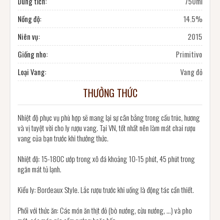
Dung tích:
750ml
Nồng độ:
14.5%
Niên vụ:
2015
Giống nho:
Primitivo
Loại Vang:
Vang đỏ
THƯỞNG THỨC
Nhiệt độ phục vụ phù hợp sẽ mang lại sự cân bằng trong cấu trúc, hương
và vị tuyệt vời cho ly rượu vang. Tại VN, tốt nhất nên làm mát chai rượu
vang của bạn trước khi thưởng thức.
Nhiệt độ: 15-180C ướp trong xô đá khoảng 10-15 phút, 45 phút trong
ngăn mát tủ lạnh.
Kiểu ly: Bordeaux Style. Lắc rượu trước khi uống là động tác cần thiết.
Phối với thức ăn: Các món ăn thịt đỏ (bò nướng, cừu nướng, …) và pho