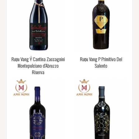
Rượu Vang Ý Cantina Zaccagnini
Rượu Vang P Primitivo Del
Montepulciano d’Abruzzo
Salento
Riserva