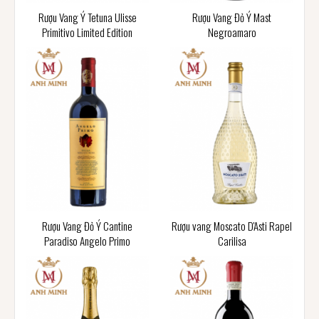
Rượu Vang Ý Tetuna Ulisse
Rượu Vang Đỏ Ý Mast
Primitivo Limited Edition
Negroamaro
Rượu Vang Đỏ Ý Cantine
Rượu vang Moscato D'Asti Rapel
Paradiso Angelo Primo
Carilisa