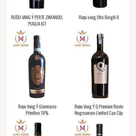
RƯỢU VANG Ý PERTE ZINFANDEL
Rượu vang Otto Borghi 8
PUGLIA IGT
Rượu Vang Ý Gianmarco
Rượu Vang Ý Q Premium Reolo
Primitivo 18%
Negroamaro Limited Cao Cấp