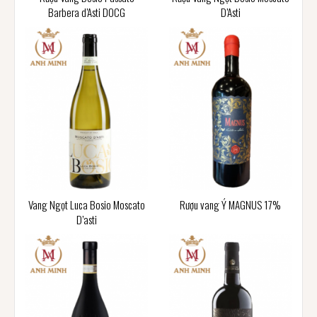
Barbera d’Asti DOCG
D’Asti
Vang Ngọt Luca Bosio Moscato
Rượu vang Ý MAGNUS 17%
D’asti