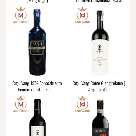
( Vang Ngọt )
Primitivo Di Manduria 14.5%
Rượu Vang 1954 Appassimento
Rượu Vang Conte Giangirolamo (
Primitivo Limited Edition
Vang bá tước )