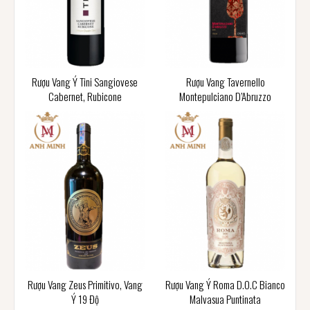
Rượu Vang Ý Tini Sangiovese
Rượu Vang Tavernello
Cabernet, Rubicone
Montepulciano D’Abruzzo
Rượu Vang Zeus Primitivo, Vang
Rượu Vang Ý Roma D.O.C Bianco
Ý 19 Độ
Malvasua Puntinata