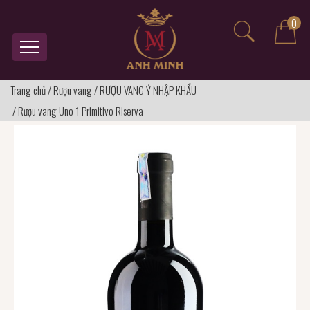
0
Trang chủ
/
Rượu vang
/
RƯỢU VANG Ý NHẬP KHẨU
/
Rượu vang Uno 1 Primitivo Riserva