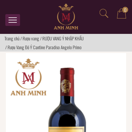
0
Trang chủ
/
Rượu vang
/
RƯỢU VANG Ý NHẬP KHẨU
/
Rượu Vang Đỏ Ý Cantine Paradiso Angelo Primo