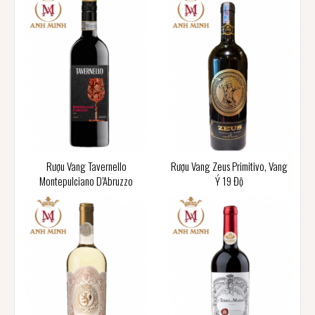
Rượu Vang Tavernello
Rượu Vang Zeus Primitivo, Vang
Montepulciano D’Abruzzo
Ý 19 Độ