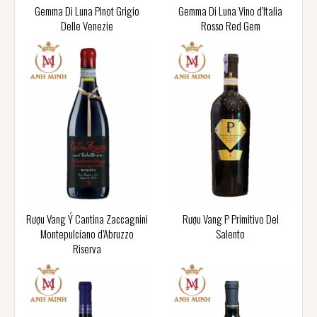
Gemma Di Luna Pinot Grigio
Gemma Di Luna Vino d’Italia
Delle Venezie
Rosso Red Gem
Rượu Vang Ý Cantina Zaccagnini
Rượu Vang P Primitivo Del
Montepulciano d’Abruzzo
Salento
Riserva