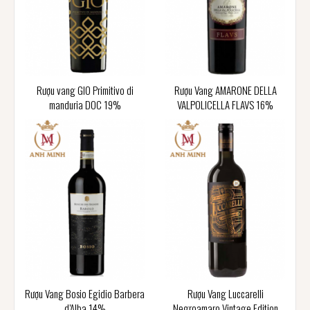
Rượu vang GIO Primitivo di
Rượu Vang AMARONE DELLA
manduria DOC 19%
VALPOLICELLA FLAVS 16%
Rượu Vang Bosio Egidio Barbera
Rượu Vang Luccarelli
d’Alba 14%
Negroamaro Vintage Edition