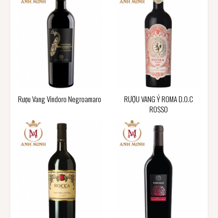
Rượu Vang Vindoro Negroamaro
RƯỢU VANG Ý ROMA D.O.C
ROSSO