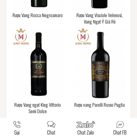
Rượu Vang Rocca Negroamaro
Rượu Vang Visciole Velenosi,
Vang Ngọt Ý Giá Rẻ
Rượu Vang ngọt King Vittorio
Rượu vang Parelli Rosso Puglia
Semi Dolce
Gọi
Chat
Chat Zalo
Chat FB