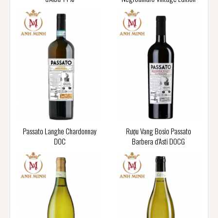
Passato Langhe Chardonnay
Rượu Vang Bosio Passato
DOC
Barbera d’Asti DOCG