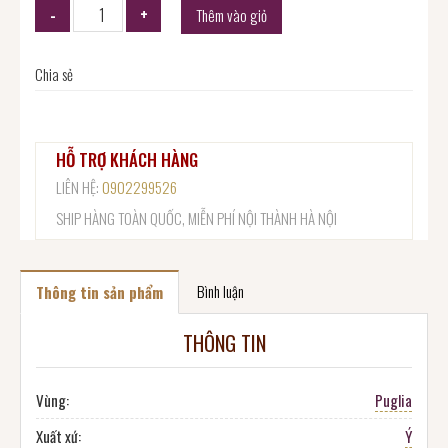
Thêm vào giỏ
Chia sẻ
HỖ TRỢ KHÁCH HÀNG
LIÊN HỆ:
0902299526
SHIP HÀNG TOÀN QUỐC, MIỄN PHÍ NỘI THÀNH HÀ NỘI
Bình luận
Thông tin sản phẩm
THÔNG TIN
Vùng:
Puglia
Xuất xứ:
Ý