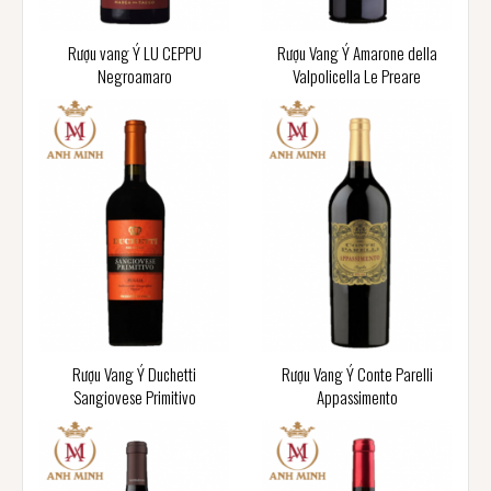
Rượu vang Ý LU CEPPU
Rượu Vang Ý Amarone della
Negroamaro
Valpolicella Le Preare
Rượu Vang Ý Duchetti
Rượu Vang Ý Conte Parelli
Sangiovese Primitivo
Appassimento