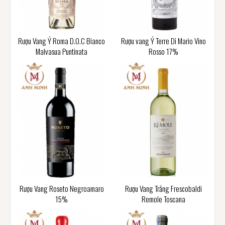
Rượu Vang Ý Roma D.O.C Bianco
Rượu vang Ý Terre Di Mario Vino
Malvasua Puntinata
Rosso 17%
Rượu Vang Roseto Negroamaro
Rượu Vang Trắng Frescobaldi
15%
Remole Toscana