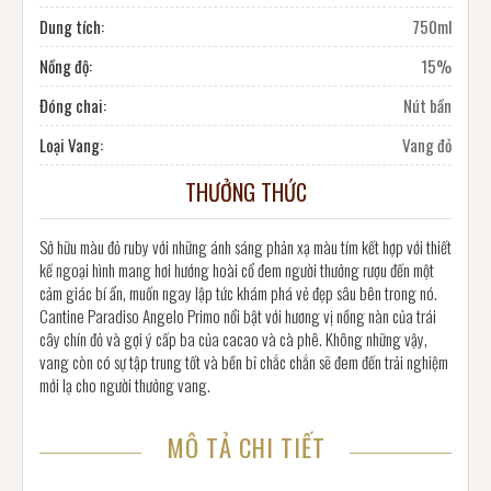
Dung tích:
750ml
Nồng độ:
15%
Đóng chai:
Nút bần
Loại Vang:
Vang đỏ
THƯỞNG THỨC
Sở hữu màu đỏ ruby với những ánh sáng phản xạ màu tím kết hợp với thiết
kế ngoại hình mang hơi hướng hoài cổ đem người thưởng rượu đến một
cảm giác bí ẩn, muốn ngay lập tức khám phá vẻ đẹp sâu bên trong nó.
Cantine Paradiso Angelo Primo nổi bật với hương vị nồng nàn của trái
cây chín đỏ và gợi ý cấp ba của cacao và cà phê. Không những vậy,
vang còn có sự tập trung tốt và bền bỉ chắc chắn sẽ đem đến trải nghiệm
mới lạ cho người thưởng vang.
MÔ TẢ CHI TIẾT