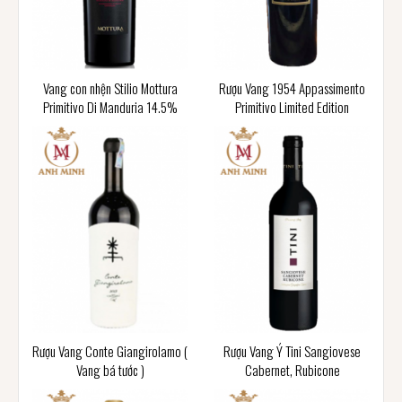
Vang con nhện Stilio Mottura
Rượu Vang 1954 Appassimento
Primitivo Di Manduria 14.5%
Primitivo Limited Edition
Rượu Vang Conte Giangirolamo (
Rượu Vang Ý Tini Sangiovese
Vang bá tước )
Cabernet, Rubicone