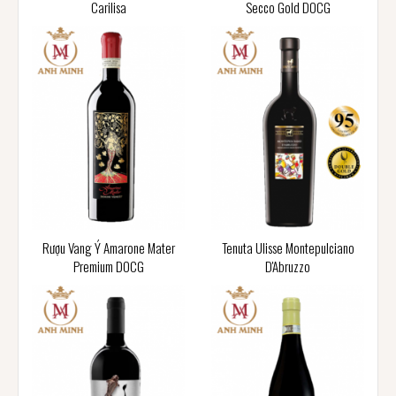
Carilisa
Secco Gold DOCG
Rượu Vang Ý Amarone Mater
Tenuta Ulisse Montepulciano
Premium DOCG
D'Abruzzo