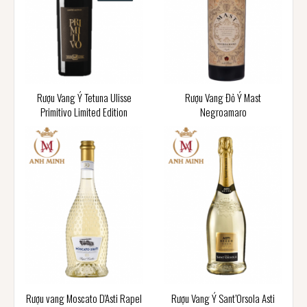
Rượu Vang Ý Tetuna Ulisse
Rượu Vang Đỏ Ý Mast
Primitivo Limited Edition
Negroamaro
Rượu vang Moscato D'Asti Rapel
Rượu Vang Ý Sant’Orsola Asti