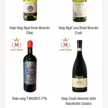
Rượu Vang Ngọt Bosio Moscato
Vang Ngọt Luca Bosio Moscato
D’Asti
D’asti
Rượu vang Ý MAGNUS 17%
Vang Cesari Amarone della
Valpolicella Classico