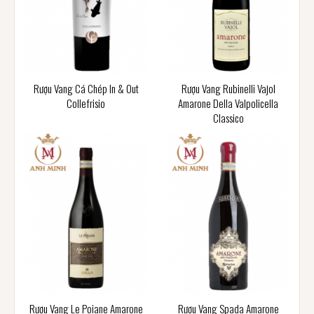
Rượu Vang Cá Chép In & Out
Rượu Vang Rubinelli Vajol
Collefrisio
Amarone Della Valpolicella
Classico
Rượu Vang Le Poiane Amarone
Rượu Vang Spada Amarone