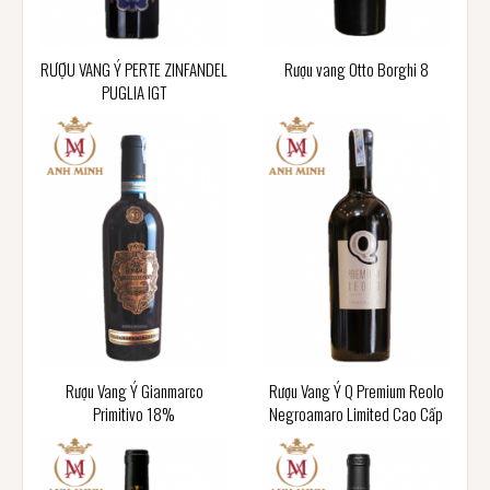
RƯỢU VANG Ý PERTE ZINFANDEL
Rượu vang Otto Borghi 8
PUGLIA IGT
Rượu Vang Ý Gianmarco
Rượu Vang Ý Q Premium Reolo
Primitivo 18%
Negroamaro Limited Cao Cấp