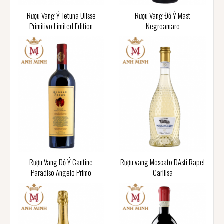
Rượu Vang Ý Tetuna Ulisse
Rượu Vang Đỏ Ý Mast
Primitivo Limited Edition
Negroamaro
Rượu Vang Đỏ Ý Cantine
Rượu vang Moscato D'Asti Rapel
Paradiso Angelo Primo
Carilisa