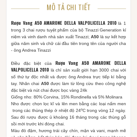
MÔ TẢ CHI TIẾT
Rượu Vang A50 AMARONE DELLA VALPOLICELLA 2010
là 1
trong 3 chai rượu tuyệt phấm của bộ Tinazzi Generation kỉ
niệm và vinh danh nhà sản xuất Tinazzi;
A50
là sự kết hợp
giữa năm sinh và chữ cái đầu tiên trong tên của người cha
- ông Andrea Tinazzi
Rượu Vang A50 AMARONE DELLA
Điều đặc biệt của
VALPOLICELLA 2010
là chỉ sản xuất giới hạn 3000 chai với
số thứ tự độc nhất và được ông Andrea trực tiếp kí bằng
tay. Nhãn chai
A50
được làm từ lông cừu theo công nghệ
đặc biệt và nút chai được bọc vàng 24k
Giống nho: 80% Corvina, 15% Rondinella và 5% Molinara
Nho được chọn lọc kĩ và lên men bằng các loại nấm men
o
trong các thùng thép ở nhiệt độ 24
C trong vòng 12 ngày.
Sau đó rượu được ủ khoảng 16 tháng trong các thùng gỗ
sồi
mới trước khi đóng chai.
Màu đỏ đậm, hương trái cây chín, mận và vani, mạnh mẽ