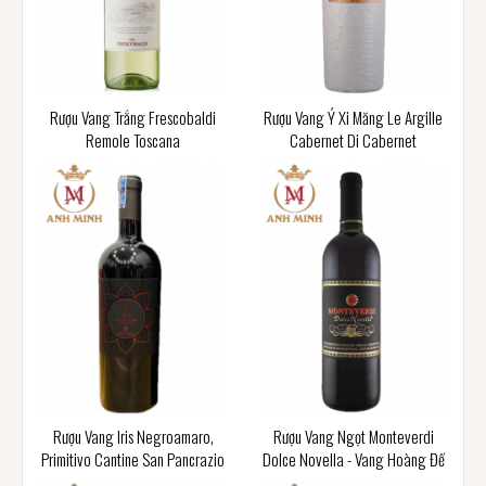
Rượu Vang Trắng Frescobaldi
Rượu Vang Ý Xi Măng Le Argille
Remole Toscana
Cabernet Di Cabernet
Rượu Vang Iris Negroamaro,
Rượu Vang Ngọt Monteverdi
Primitivo Cantine San Pancrazio
Dolce Novella - Vang Hoàng Đế