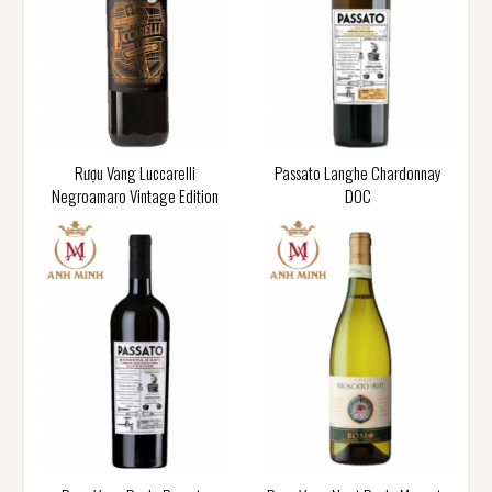
Rượu Vang Luccarelli
Passato Langhe Chardonnay
Negroamaro Vintage Edition
DOC