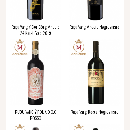
Rượu Vang Ý Con Công Vindoro
Rượu Vang Vindoro Negroamaro
24 Karat Gold 2019
RƯỢU VANG Ý ROMA D.O.C
Rượu Vang Rocca Negroamaro
ROSSO