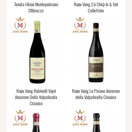
Tenuta Ulisse Montepulciano
Rượu Vang Cá Chép In & Out
D'Abruzzo
Collefrisio
Rượu Vang Rubinelli Vajol
Rượu Vang Le Poiane Amarone
Amarone Della Valpolicella
della Valpolicella Classico
Classico