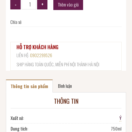
Thêm vào giỏ
Chia sẻ
HỖ TRỢ KHÁCH HÀNG
LIÊN HỆ:
0902299526
SHIP HÀNG TOÀN QUỐC, MIỄN PHÍ NỘI THÀNH HÀ NỘI
Bình luận
Thông tin sản phẩm
THÔNG TIN
Xuất xứ:
Ý
Dung tích:
750ml