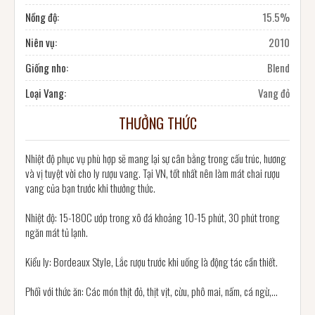
Nồng độ:
15.5%
Niên vụ:
2010
Giống nho:
Blend
Loại Vang:
Vang đỏ
THƯỞNG THỨC
Nhiệt độ phục vụ phù hợp sẽ mang lại sự cân bằng trong cấu trúc, hương
và vị tuyệt vời cho ly rượu vang. Tại VN, tốt nhất nên làm mát chai rượu
vang của bạn trước khi thưởng thức.
Nhiệt độ: 15-180C ướp trong xô đá khoảng 10-15 phút, 30 phút trong
ngăn mát tủ lạnh.
Kiểu ly: Bordeaux Style, Lắc rượu trước khi uống là động tác cần thiết.
Phối với thức ăn: Các món thịt đỏ, thịt vịt, cừu, phô mai, nấm, cá ngừ,...