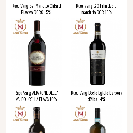
Rượu Vang Ser Mariotto Chianti
Rượu vang GIO Primitivo di
Riserva DOCG 15%
manduria DOC 19%
Rượu Vang AMARONE DELLA
Rượu Vang Bosio Egidio Barbera
VALPOLICELLA FLAVS 16%
d’Alba 14%