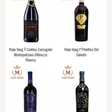
Rượu Vang Ý Cantina Zaccagnini
Rượu Vang P Primitivo Del
Montepulciano d’Abruzzo
Salento
Riserva