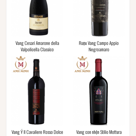
Vang Cesari Amarone della
Rượu Vang Campo Appio
Valpolicella Classico
Negroamaro
Vang Ý Il Cavaliere Rosso Dolce
Vang con nhện Stilio Mottura