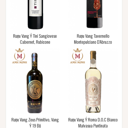
Rượu Vang Ý Tini Sangiovese
Rượu Vang Tavernello
Cabernet, Rubicone
Montepulciano D’Abruzzo
Rượu Vang Zeus Primitivo, Vang
Rượu Vang Ý Roma D.O.C Bianco
Ý 19 Độ
Malvasua Puntinata