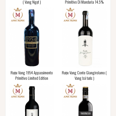
( Vang Ngọt )
Primitivo Di Manduria 14.5%
Rượu Vang 1954 Appassimento
Rượu Vang Conte Giangirolamo (
Primitivo Limited Edition
Vang bá tước )