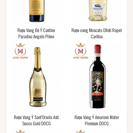
Rượu Vang Đỏ Ý Cantine
Rượu vang Moscato D'Asti Rapel
Paradiso Angelo Primo
Carilisa
Rượu Vang Ý Sant’Orsola Asti
Rượu Vang Ý Amarone Mater
Secco Gold DOCG
Premium DOCG