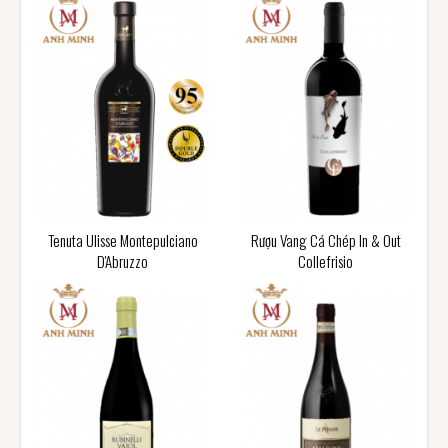
Tenuta Ulisse Montepulciano
Rượu Vang Cá Chép In & Out
D'Abruzzo
Collefrisio