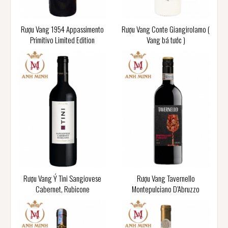
Rượu Vang 1954 Appassimento
Rượu Vang Conte Giangirolamo (
Primitivo Limited Edition
Vang bá tước )
Rượu Vang Ý Tini Sangiovese
Rượu Vang Tavernello
Cabernet, Rubicone
Montepulciano D’Abruzzo