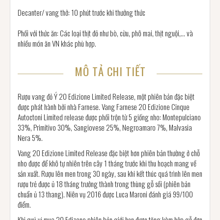
Decanter/ vang thở: 10 phút trước khi thưởng thức
Phối với thức ăn: Các loại thịt đỏ như bò, cừu, phô mai, thịt nguội,... và
nhiều món ăn VN khác phù hợp.
MÔ TẢ CHI TIẾT
Rượu vang đỏ Ý 20 Edizione Limited Release, một phiên bản đặc biệt
được phát hành bởi nhà Farnese. Vang Farnese 20 Edizione Cinque
Autoctoni Limited release được phối trộn từ 5 giống nho: Montepulciano
33%, Primitivo 30%, Sangiovese 25%, Negroamaro 7%, Malvasia
Nera 5%.
Vang 20 Edizione Limited Release đặc biệt hơn phiên bản thường ở chỗ
nho được để khô tự nhiên trên cây 1 tháng trước khi thu hoạch mang về
sản xuất. Rượu lên men trong 30 ngày, sau khi kết thúc quá trình lên men
rượu trẻ được ủ 18 tháng trưởng thành trong thùng gỗ sồi (phiên bản
chuẩn ủ 13 thang). Niên vụ 2016 được Luca Maroni đánh giá 99/100
điểm.
Khi quý vị mua 20 Edizone phiên bản giới hạn được tặng kèm hộp gỗ đơn