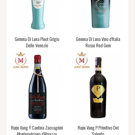
Gemma Di Luna Pinot Grigio
Gemma Di Luna Vino d’Italia
Delle Venezie
Rosso Red Gem
Rượu Vang Ý Cantina Zaccagnini
Rượu Vang P Primitivo Del
Montepulciano d’Abruzzo
Salento