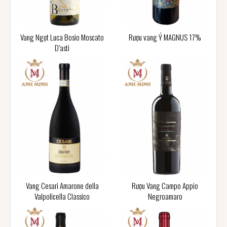
Vang Ngọt Luca Bosio Moscato
Rượu vang Ý MAGNUS 17%
D’asti
Vang Cesari Amarone della
Rượu Vang Campo Appio
Valpolicella Classico
Negroamaro