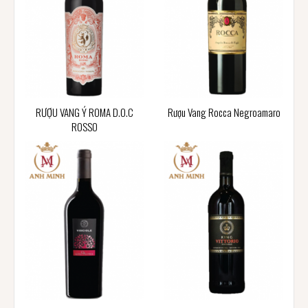
RƯỢU VANG Ý ROMA D.O.C
Rượu Vang Rocca Negroamaro
ROSSO