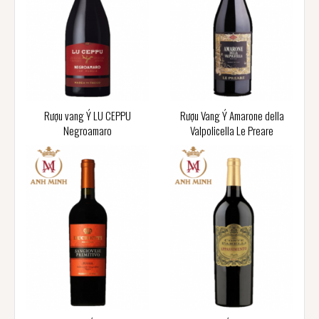
Rượu vang Ý LU CEPPU
Rượu Vang Ý Amarone della
Negroamaro
Valpolicella Le Preare