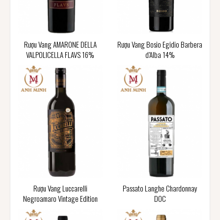
Rượu Vang AMARONE DELLA
Rượu Vang Bosio Egidio Barbera
VALPOLICELLA FLAVS 16%
d’Alba 14%
Rượu Vang Luccarelli
Passato Langhe Chardonnay
Negroamaro Vintage Edition
DOC