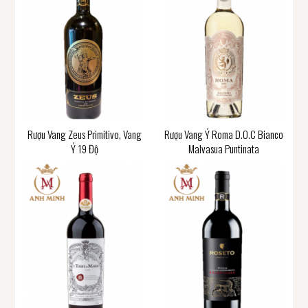
Rượu Vang Zeus Primitivo, Vang
Rượu Vang Ý Roma D.O.C Bianco
Ý 19 Độ
Malvasua Puntinata