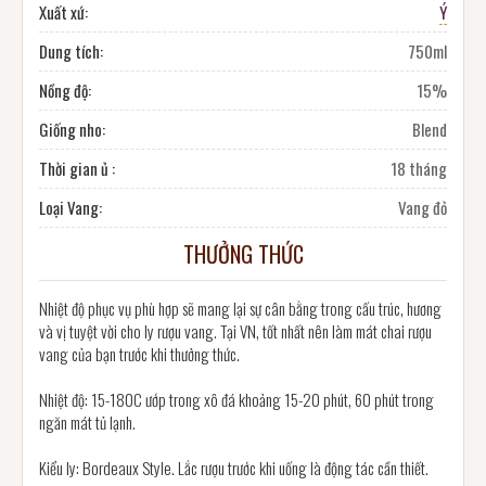
Xuất xứ:
Ý
Dung tích:
750ml
Nồng độ:
15%
Giống nho:
Blend
Thời gian ủ :
18 tháng
Loại Vang:
Vang đỏ
THƯỞNG THỨC
Nhiệt độ phục vụ phù hợp sẽ mang lại sự cân bằng trong cấu trúc, hương
và vị tuyệt vời cho ly rượu vang. Tại VN, tốt nhất nên làm mát chai rượu
vang của bạn trước khi thưởng thức.
Nhiệt độ: 15-180C ướp trong xô đá khoảng 15-20 phút, 60 phút trong
ngăn mát tủ lạnh.
Kiểu ly: Bordeaux Style. Lắc rượu trước khi uống là động tác cần thiết.