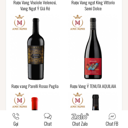
Rượu Vang Visciole Velenosi,
Rượu Vang ngọt King Vittorio
Vang Ngọt Ý Giá Rẻ
Semi Dolce
Rượu vang Parelli Rosso Puglia
Rượu Vang Ý TENUTA AQUILAIA
Gọi
Chat
Chat Zalo
Chat FB