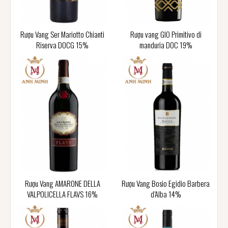
Rượu Vang Ser Mariotto Chianti
Rượu vang GIO Primitivo di
Riserva DOCG 15%
manduria DOC 19%
Rượu Vang AMARONE DELLA
Rượu Vang Bosio Egidio Barbera
VALPOLICELLA FLAVS 16%
d’Alba 14%