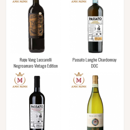
Rượu Vang Luccarelli
Passato Langhe Chardonnay
Negroamaro Vintage Edition
DOC