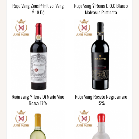
Rượu Vang Zeus Primitivo, Vang
Rượu Vang Ý Roma D.O.C Bianco
Ý 19 Độ
Malvasua Puntinata
Rượu vang Ý Terre Di Mario Vino
Rượu Vang Roseto Negroamaro
Rosso 17%
15%