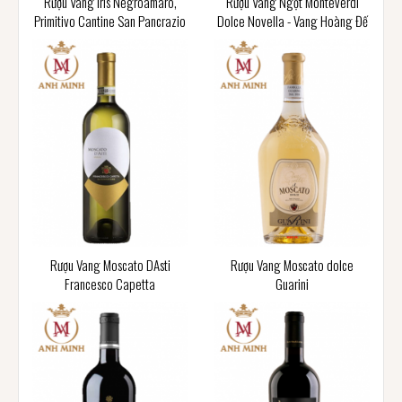
Rượu Vang Iris Negroamaro,
Rượu Vang Ngọt Monteverdi
Primitivo Cantine San Pancrazio
Dolce Novella - Vang Hoàng Đế
Rượu Vang Moscato DAsti
Rượu Vang Moscato dolce
Francesco Capetta
Guarini