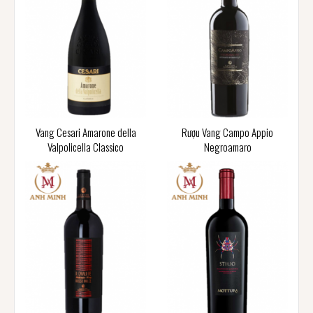
Vang Cesari Amarone della
Rượu Vang Campo Appio
Valpolicella Classico
Negroamaro