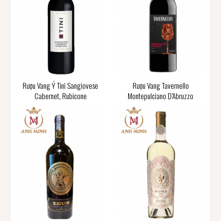
Rượu Vang Ý Tini Sangiovese
Rượu Vang Tavernello
Cabernet, Rubicone
Montepulciano D’Abruzzo