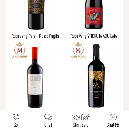
Rượu vang Parelli Rosso Puglia
Rượu Vang Ý TENUTA AQUILAIA
Rượu vang Monte Dei Cocci
Rượu Vang M Limited Merlot
Primitivo
Salento
Gọi
Chat
Chat Zalo
Chat FB