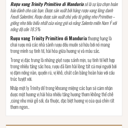
Rượu vang Trinity Primitivo di Manduria
sẽ là sự lựa chọn hoàn
hảo dành cho các bạn. Được sản xuất bởi hãng rượu vang lừng danh
Feudi Salentini, Rượu được sản xuất chủ yếu từ giống nho Primitivo –
giống nho tiêu biểu nhất của vùng gió và nắng Salento miền Nam Ý với
nồng độ cồn 18.5%
Rượu vang Trinity Primitivo di Manduria
thượng hạng là
chai rượu mà các nhà sành rượu đều muốn sở hữu bởi nó mang
trong mình sự tinh tế, hài hòa giữa hương vị và màu sắc.
Trong vị đặc trưng là những giọt rượu sánh mịn, sự tinh tế kết hợp
trong nhiều tầng sắc hoa, rượu đã làm hài lòng tất cả mọi người bởi
vị đậm nồng nàn, quyến rũ, vị khô, chát cân bằng hoàn hảo với cấu
trúc tuyệt vời.
Nhấp một ly Trinity để trong khoang miệng các bạn sẽ cảm nhận
được một hương vị hài hòa nhiều tầng hương thơm không thể chê
,cũng như mùi gỗ sồi, da thuộc, đặc biệt hương vị của quả chín rất
thơm ngon..