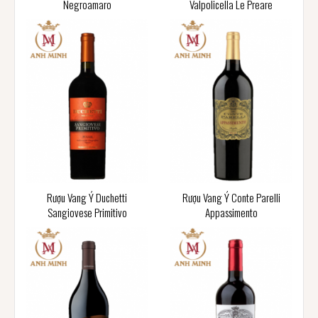
Negroamaro
Valpolicella Le Preare
Rượu Vang Ý Duchetti
Rượu Vang Ý Conte Parelli
Sangiovese Primitivo
Appassimento