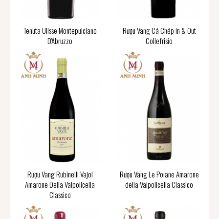
Tenuta Ulisse Montepulciano
Rượu Vang Cá Chép In & Out
D'Abruzzo
Collefrisio
Rượu Vang Rubinelli Vajol
Rượu Vang Le Poiane Amarone
Amarone Della Valpolicella
della Valpolicella Classico
Classico