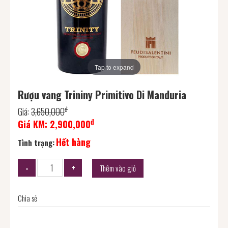
Tap to expand
Rượu vang Trininy Primitivo Di Manduria
đ
Giá:
3,650,000
đ
Giá KM:
2,900,000
Hết hàng
Tình trạng:
Thêm vào giỏ
Chia sẻ