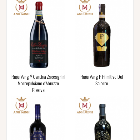
Rượu Vang Ý Cantina Zaccagnini
Rượu Vang P Primitivo Del
Montepulciano d’Abruzzo
Salento
Riserva