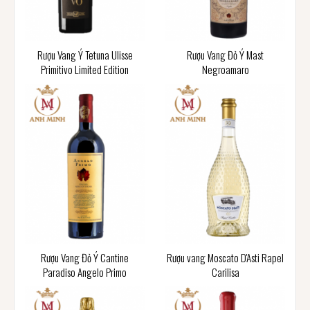
Rượu Vang Ý Tetuna Ulisse
Rượu Vang Đỏ Ý Mast
Primitivo Limited Edition
Negroamaro
Rượu Vang Đỏ Ý Cantine
Rượu vang Moscato D'Asti Rapel
Paradiso Angelo Primo
Carilisa