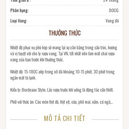
Phân hạng:
DOCG
Loại Vang:
Vang đỏ
THƯỞNG THỨC
Nhiệt độ phục vụ phù hợp sẽ mang lại sự cân bằng trong cấu trúc, hương
và vị tuyệt vời cho ly rượu vang. Tại VN, tốt nhất nên làm mát chai rượu
vang của bạn trước khi thưởng thức.
Nhiệt độ: 15-180C ướp trong xô đá khoảng 10-15 phút, 30 phút trong
ngăn mát tủ lạnh.
Kiểu ly: Bordeaux Style, Lắc rượu trước khi uống là động tác cần thiết.
Phối với thức ăn: Các món thịt đỏ, thịt vịt, cừu, phô mai, nấm, cá ngừ,..
MÔ TẢ CHI TIẾT