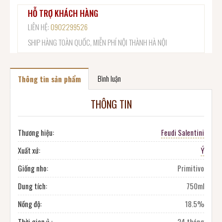
HỖ TRỢ KHÁCH HÀNG
LIÊN HỆ:
0902299526
SHIP HÀNG TOÀN QUỐC, MIỄN PHÍ NỘI THÀNH HÀ NỘI
Bình luận
Thông tin sản phẩm
THÔNG TIN
Thương hiệu:
Feudi Salentini
Xuất xứ:
Ý
Giống nho:
Primitivo
Dung tích:
750ml
Nồng độ:
18.5%
Thời gian ủ :
24 tháng