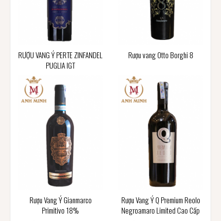
RƯỢU VANG Ý PERTE ZINFANDEL
Rượu vang Otto Borghi 8
PUGLIA IGT
Rượu Vang Ý Gianmarco
Rượu Vang Ý Q Premium Reolo
Primitivo 18%
Negroamaro Limited Cao Cấp