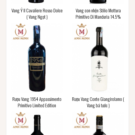
Vang Ý Il Cavaliere Rosso Dolce
Vang con nhện Stilio Mottura
( Vang Ngọt )
Primitivo Di Manduria 14.5%
Rượu Vang 1954 Appassimento
Rượu Vang Conte Giangirolamo (
Primitivo Limited Edition
Vang bá tước )