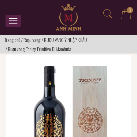
0
Trang chủ
/
Rượu vang
/
RƯỢU VANG Ý NHẬP KHẨU
/
Rượu vang Trininy Primitivo Di Manduria