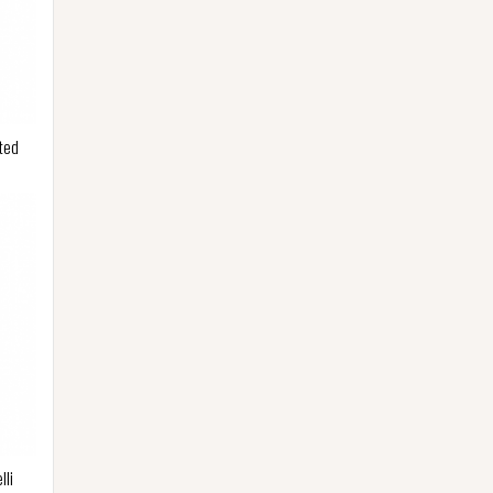
ted
n
lli