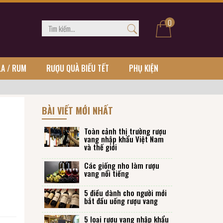
0
LA / RUM
RƯỢU QUÀ BIẾU TẾT
PHỤ KIỆN
BÀI VIẾT MỚI NHẤT
Toàn cảnh thị trường rượu
vang nhập khẩu Việt Nam
và thế giới
Các giống nho làm rượu
vang nổi tiếng
5 điều dành cho người mới
bắt đầu uống rượu vang
5 loại rượu vang nhập khẩu