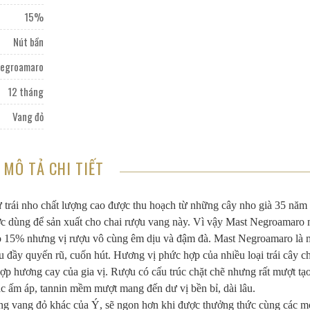
15%
Nút bần
egroamaro
12 tháng
Vang đỏ
MÔ TẢ CHI TIẾT
 trái nho chất lượng cao được thu hoạch từ những cây nho già 35 năm 
ược dùng để sản xuất cho chai rượu vang này. Vì vậy Mast Negroamaro
ao 15% nhưng vị rượu vô cùng êm dịu và đậm đà. Mast Negroamaro là 
 đầy quyến rũ, cuốn hút. Hương vị phức hợp của nhiều loại trái cây c
hợp hương cay của gia vị. Rượu có cấu trúc chặt chẽ nhưng rất mượt tạ
ác ấm áp, tannin mềm mượt mang đến dư vị bền bỉ, dài lâu.
g vang đỏ khác của Ý, sẽ ngon hơn khi được thưởng thức cùng các 