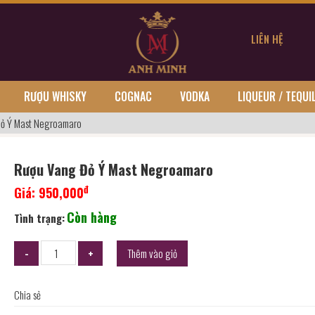
LIÊN HỆ
RƯỢU WHISKY
COGNAC
VODKA
LIQUEUR / TEQUI
Đỏ Ý Mast Negroamaro
Rượu Vang Đỏ Ý Mast Negroamaro
đ
Giá:
950,000
Còn hàng
Tình trạng:
Thêm vào giỏ
Chia sẻ