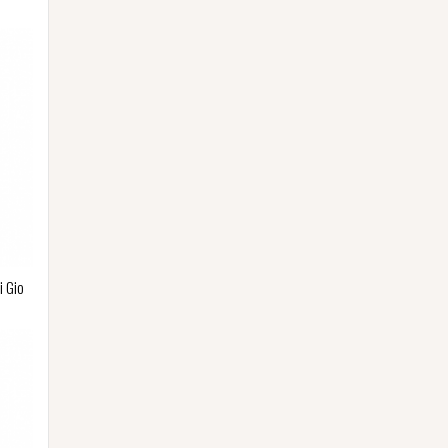
i Gio
p