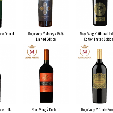
nno Domini
Rượu vang Ý Moneys 19 độ
Rượu Vang Ý Athena Limi
Limited Edition
Edition limited Editio
ne della
Rượu Vang Ý Duchetti
Rượu Vang Ý Conte Pare