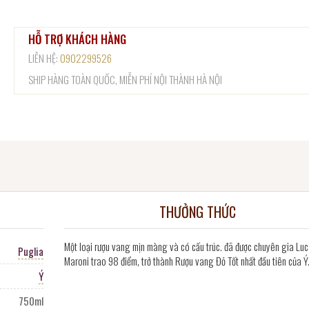
HỖ TRỢ KHÁCH HÀNG
LIÊN HỆ:
0902299526
SHIP HÀNG TOÀN QUỐC, MIỄN PHÍ NỘI THÀNH HÀ NỘI
THƯỞNG THỨC
Một loại rượu vang mịn màng và có cấu trúc. đã được chuyên gia Lu
Puglia
Maroni trao 98 điểm, trở thành Rượu vang Đỏ Tốt nhất đầu tiên của Ý
Ý
750ml