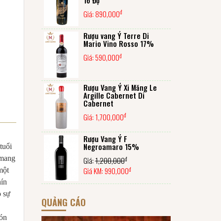
đ
Giá:
890,000
Rượu vang Ý Terre Di
Mario Vino Rosso 17%
đ
Giá:
590,000
Rượu Vang Ý Xi Măng Le
Argille Cabernet Di
Cabernet
đ
Giá:
1,700,000
Rượu Vang Ý F
Negroamaro 15%
tuổi
 mang
đ
Giá:
1,200,000
đ
Giá KM:
990,000
một
hín
o sự
QUẢNG CÁO
món