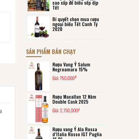
cao cấp để biếu sếp dịp
Tết
Bí quyết chọn mua rượu
ngoại biếu Tết Canh Tý
2020
SẢN PHẨM BÁN CHẠY
Rượu Vang Ý Salum
Negroamaro 15%
đ
Giá:
750,000
Rượu Macallan 12 Năm
Double Cask 2025
đ
Giá:
2,150,000
ca
.
Rượu vang Ý Ala Rossa
d’Italia Rosso IGT Puglia
16 Độ