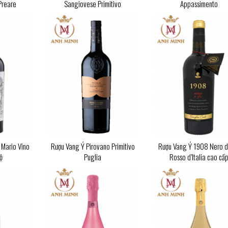
Preare
Sangiovese Primitivo
Appassimento
 Mario Vino
Rượu Vang Ý Pirovano Primitivo
Rượu Vang Ý 1908 Nero d
ộ
Puglia
Rosso d’Italia cao cấ