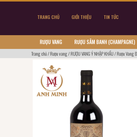
TRANG CHỦ
GIỚI THIỆU
TIN TỨC
RƯỢU VANG
RƯỢU SÂM BANH (CHAMPAGNE)
Trang chủ
/
Rượu vang
/
RƯỢU VANG Ý NHẬP KHẨU
/
Rượu Vang 