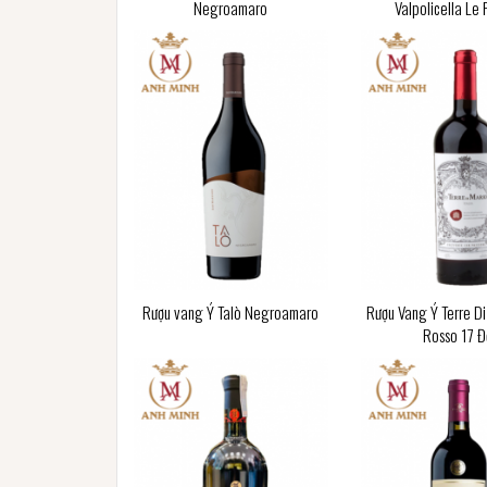
Negroamaro
Valpolicella Le 
Rượu vang Ý Talò Negroamaro
Rượu Vang Ý Terre Di
Rosso 17 Đ