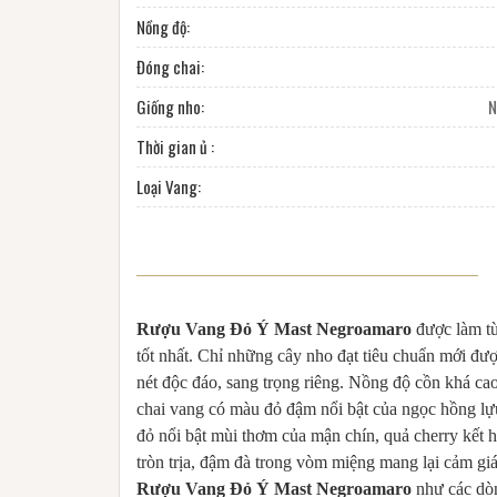
Nồng độ:
Đóng chai:
Giống nho:
N
Thời gian ủ :
Loại Vang:
Rượu Vang Đỏ Ý Mast Negroamaro
được làm từ
tốt nhất. Chỉ những cây nho đạt tiêu chuẩn mới đ
nét độc đáo, sang trọng riêng. Nồng độ cồn khá c
chai vang có màu đỏ đậm nổi bật của ngọc hồng lựu
đỏ nổi bật mùi thơm của mận chín, quả cherry kết 
tròn trịa, đậm đà trong vòm miệng mang lại cảm gi
Rượu Vang Đỏ Ý Mast Negroamaro
như các dòn