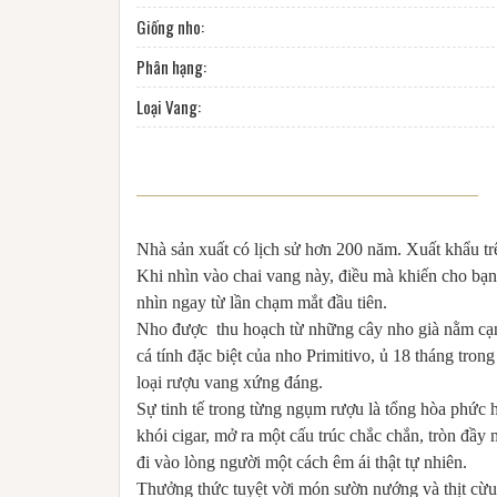
Giống nho:
Phân hạng:
Loại Vang:
Nhà sản xuất có lịch sử hơn 200 năm. Xuất khẩu trê
Khi nhìn vào chai vang này, điều mà khiến cho bạ
nhìn ngay từ lần chạm mắt đầu tiên.
Nho được thu hoạch từ những cây nho già nằm cạnh
cá tính đặc biệt của nho Primitivo, ủ 18 tháng tro
loại rượu vang xứng đáng.
Sự tinh tế trong từng ngụm rượu là tổng hòa phức h
khói cigar, mở ra một cấu trúc chắc chắn, tròn đ
đi vào lòng người một cách êm ái thật tự nhiên.
Thưởng thức tuyệt vời món sườn nướng và thịt cừu