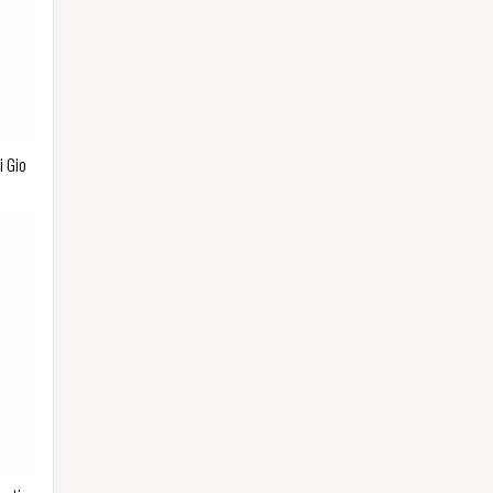
i Gio
p