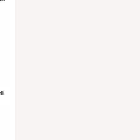
n
lli