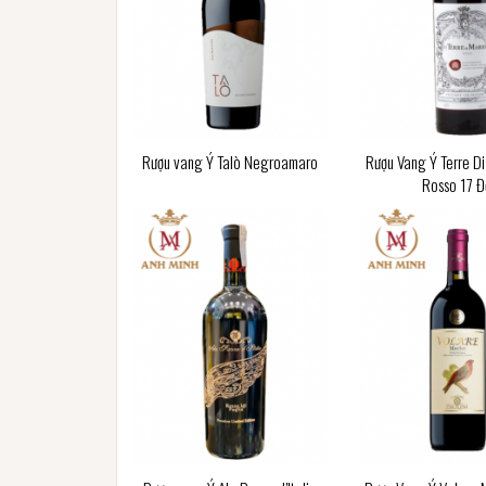
Rượu vang Ý Talò Negroamaro
Rượu Vang Ý Terre Di
Rosso 17 Đ