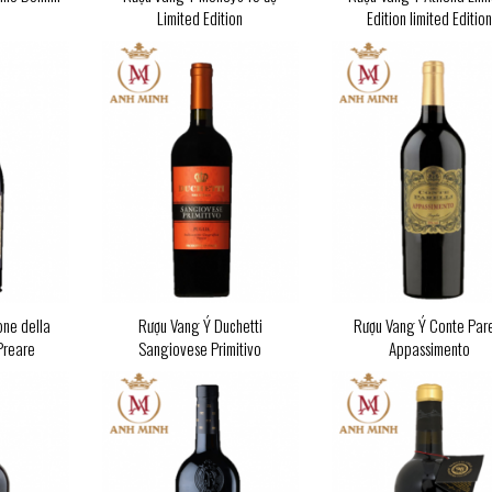
Limited Edition
Edition limited Editio
ne della
Rượu Vang Ý Duchetti
Rượu Vang Ý Conte Pare
Preare
Sangiovese Primitivo
Appassimento