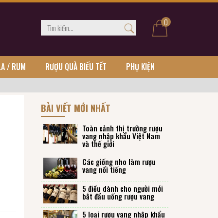
0
LA / RUM
RƯỢU QUÀ BIẾU TẾT
PHỤ KIỆN
BÀI VIẾT MỚI NHẤT
Toàn cảnh thị trường rượu
vang nhập khẩu Việt Nam
và thế giới
Các giống nho làm rượu
vang nổi tiếng
5 điều dành cho người mới
bắt đầu uống rượu vang
5 loại rượu vang nhập khẩu