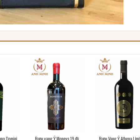
nno Domini
Rượu vang Ý Moneys 19 độ
Rượu Vang Ý Athena Limi