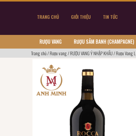
TRANG CHỦ
GIỚI THIỆU
TIN TỨC
RƯỢU VANG
RƯỢU SÂM BANH (CHAMPAGNE)
Trang chủ
/
Rượu vang
/
RƯỢU VANG Ý NHẬP KHẨU
/
Rượu Vang L