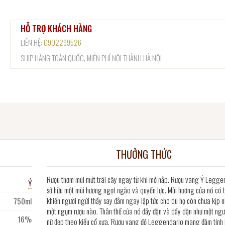
HỖ TRỢ KHÁCH HÀNG
LIÊN HỆ:
0902299526
SHIP HÀNG TOÀN QUỐC, MIỄN PHÍ NỘI THÀNH HÀ NỘI
THƯỞNG THỨC
Rượu thơm mùi mứt trái cây ngay từ khi mở nắp. Rượu vang Ý Legge
Ý
sở hữu một mùi hương ngọt ngào và quyền lực. Mùi hương của nó có 
khiến người ngửi thấy say đắm ngay lập tức cho dù họ còn chưa kịp 
750ml
một ngụm rượu nào. Thân thể của nó đầy đặn và dầy dặn như một ngư
16%
nữ đẹp theo kiểu cổ xưa. Rượu vang đỏ Leggendario mang đậm tính