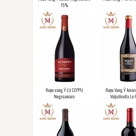
15%
Rượu vang Ý LU CEPPU
Rượu Vang Ý Amaro
Negroamaro
Valpolicella Le 