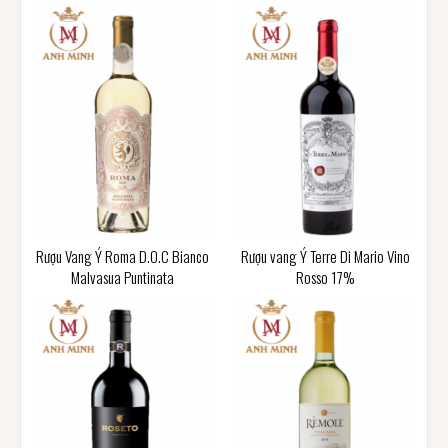
Rượu Vang Ý Roma D.O.C Bianco
Rượu vang Ý Terre Di Mario Vino
Malvasua Puntinata
Rosso 17%