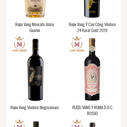
Rượu Vang Moscato dolce
Rượu Vang Ý Con Công Vindoro
Guarini
24 Karat Gold 2019
Rượu Vang Vindoro Negroamaro
RƯỢU VANG Ý ROMA D.O.C
ROSSO