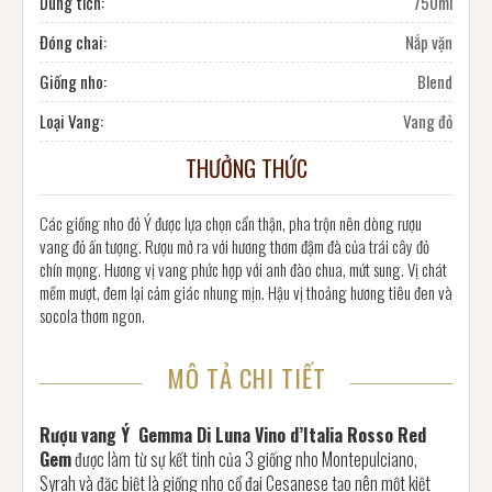
Dung tích:
750ml
Đóng chai:
Nắp vặn
Giống nho:
Blend
Loại Vang:
Vang đỏ
THƯỞNG THỨC
Các giống nho đỏ Ý được lựa chọn cẩn thận, pha trộn nên dòng rượu
vang đỏ ấn tượng. Rượu mở ra với hương thơm đậm đà của trái cây đỏ
chín mọng. Hương vị vang phức hợp với anh đào chua, mứt sung. Vị chát
mềm mượt, đem lại cảm giác nhung mịn. Hậu vị thoảng hương tiêu đen và
socola thơm ngon.
MÔ TẢ CHI TIẾT
Rượu vang Ý Gemma Di Luna Vino d’Italia Rosso Red
Gem
được làm từ sự kết tinh của 3 giống nho Montepulciano,
Syrah và đặc biệt là giống nho cổ đại Cesanese tạo nên một kiệt