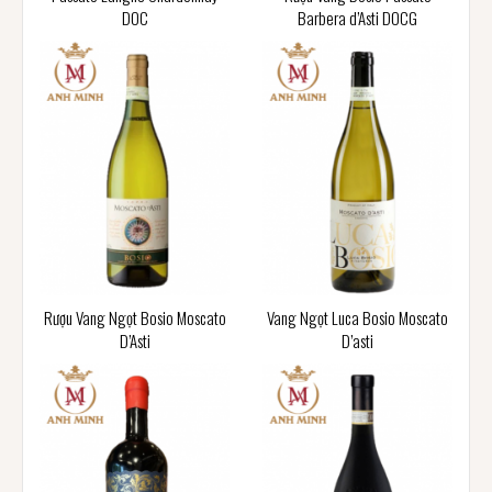
DOC
Barbera d’Asti DOCG
Rượu Vang Ngọt Bosio Moscato
Vang Ngọt Luca Bosio Moscato
D’Asti
D’asti