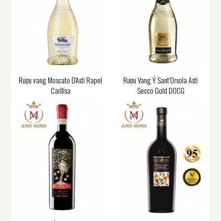
Rượu vang Moscato D'Asti Rapel
Rượu Vang Ý Sant’Orsola Asti
Carilisa
Secco Gold DOCG