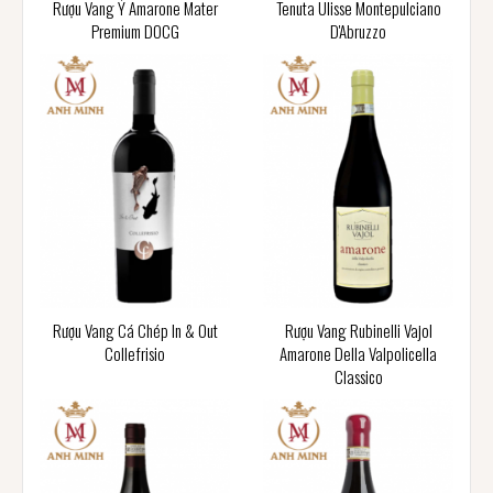
Rượu Vang Ý Amarone Mater
Tenuta Ulisse Montepulciano
Premium DOCG
D'Abruzzo
Rượu Vang Cá Chép In & Out
Rượu Vang Rubinelli Vajol
Collefrisio
Amarone Della Valpolicella
Classico