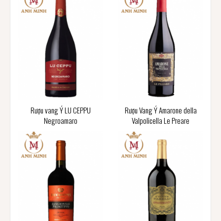
Rượu vang Ý LU CEPPU
Rượu Vang Ý Amarone della
Negroamaro
Valpolicella Le Preare