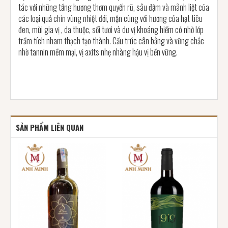
tác với những tầng hương thơm quyến rũ, sâu đậm và mãnh liệt của
các loại quả chín vùng nhiệt đới, mận cùng với hương của hạt tiêu
đen, mùi gia vị , da thuộc, sồi tươi và dư vị khoáng hiếm có nhờ lớp
trầm tích nham thạch tạo thành. Cấu trúc cân bằng và vững chắc
nhờ tannin mềm mại, vị axits nhẹ nhàng hậu vị bền vững.
SẢN PHẨM LIÊN QUAN