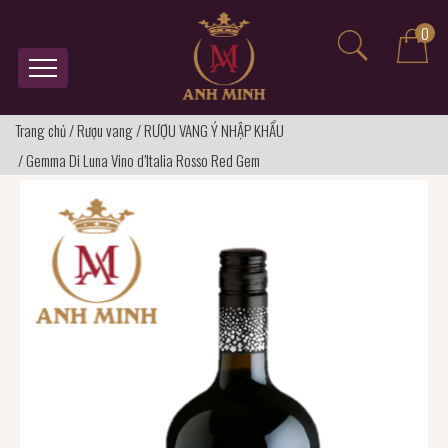
0
Trang chủ
/
Rượu vang
/
RƯỢU VANG Ý NHẬP KHẨU
/
Gemma Di Luna Vino d’Italia Rosso Red Gem