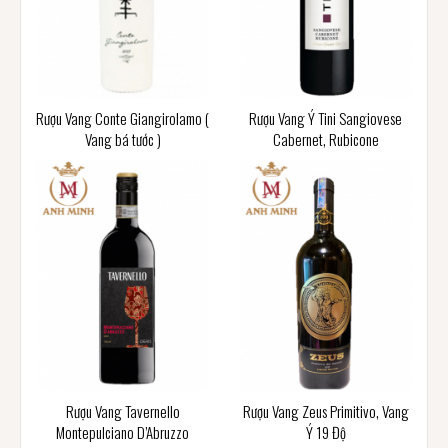
Rượu Vang Conte Giangirolamo (
Rượu Vang Ý Tini Sangiovese
Vang bá tước )
Cabernet, Rubicone
Rượu Vang Tavernello
Rượu Vang Zeus Primitivo, Vang
Montepulciano D’Abruzzo
Ý 19 Độ