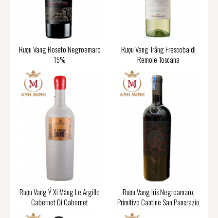
Rượu Vang Roseto Negroamaro
Rượu Vang Trắng Frescobaldi
15%
Remole Toscana
Rượu Vang Ý Xi Măng Le Argille
Rượu Vang Iris Negroamaro,
Cabernet Di Cabernet
Primitivo Cantine San Pancrazio