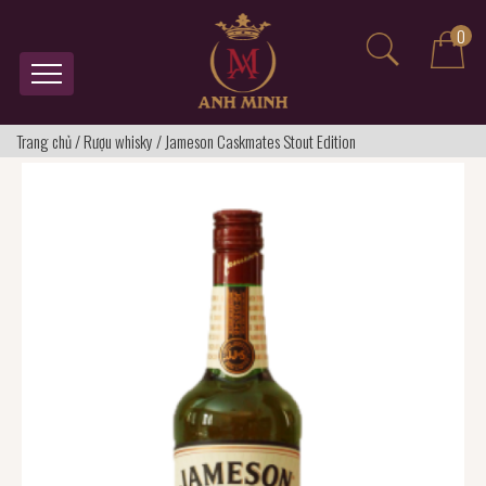
0
Trang chủ
/
Rượu whisky
/
Jameson Caskmates Stout Edition