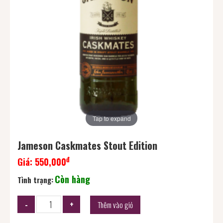
Tap to expand
Jameson Caskmates Stout Edition
đ
Giá:
550,000
Còn hàng
Tình trạng:
Thêm vào giỏ