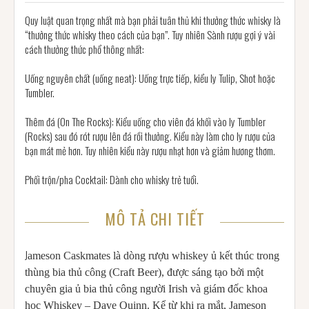
Quy luật quan trọng nhất mà bạn phải tuân thủ khi thưởng thức whisky là
“thưởng thức whisky theo cách của bạn”. Tuy nhiên Sành rượu gợi ý vài
cách thưởng thức phổ thông nhất:
Uống nguyên chất (uống neat): Uống trực tiếp, kiểu ly Tulip, Shot hoặc
Tumbler.
Thêm đá (On The Rocks): Kiểu uống cho viên đá khối vào ly Tumbler
(Rocks) sau đó rót rượu lên đá rồi thưởng. Kiểu này làm cho ly rượu của
bạn mát mẻ hơn. Tuy nhiên kiểu này rượu nhạt hơn và giảm hương thơm.
Phối trộn/pha Cocktail: Dành cho whisky trẻ tuổi.
MÔ TẢ CHI TIẾT
J
ameson Caskmates là dòng rượu whiskey ủ kết thúc trong
thùng bia thủ công (Craft Beer), được sáng tạo bởi một
chuyên gia ủ bia thủ công người Irish và giám đốc khoa
học Whiskey – Dave Quinn. Kể từ khi ra mắt, Jameson