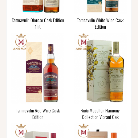
Tamnavulin Oloroso Cask Edition
Tamnavulin White Wine Cask
1 lít
Edition
Tamnavulin Red Wine Cask
Rượu Macallan Harmony
Edition
Collection Vibrant Oak