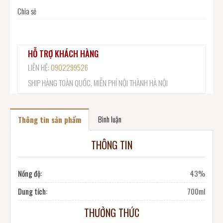
Chia sẻ
HỖ TRỢ KHÁCH HÀNG
LIÊN HỆ:
0902299526
SHIP HÀNG TOÀN QUỐC, MIỄN PHÍ NỘI THÀNH HÀ NỘI
Bình luận
Thông tin sản phẩm
THÔNG TIN
Nồng độ:
43%
Dung tích:
700ml
THƯỞNG THỨC