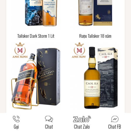
Talisker Dark Storm 1 Lít
Rượu Talisker 18 năm
Rượu Johnnie Walker Black
Rượu Caol Ila 12 Năm
Label 3 Lít
Gọi
Chat
Chat Zalo
Chat FB