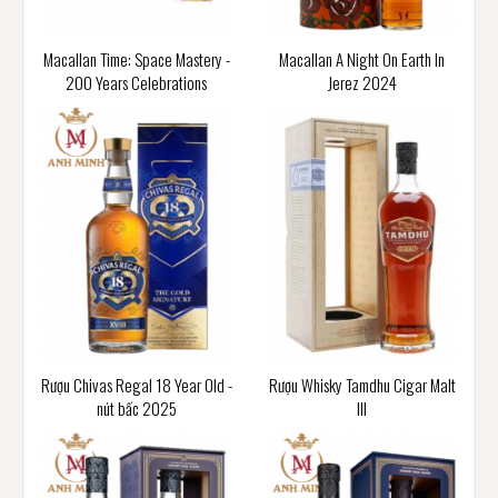
Macallan Time: Space Mastery -
Macallan A Night On Earth In
200 Years Celebrations
Jerez 2024
Rượu Chivas Regal 18 Year Old -
Rượu Whisky Tamdhu Cigar Malt
nút bấc 2025
III