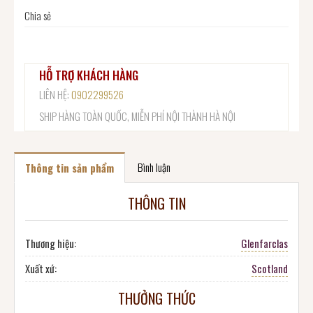
Chia sẻ
HỖ TRỢ KHÁCH HÀNG
LIÊN HỆ:
0902299526
SHIP HÀNG TOÀN QUỐC, MIỄN PHÍ NỘI THÀNH HÀ NỘI
Bình luận
Thông tin sản phẩm
THÔNG TIN
Thương hiệu:
Glenfarclas
Xuất xứ:
Scotland
THƯỞNG THỨC