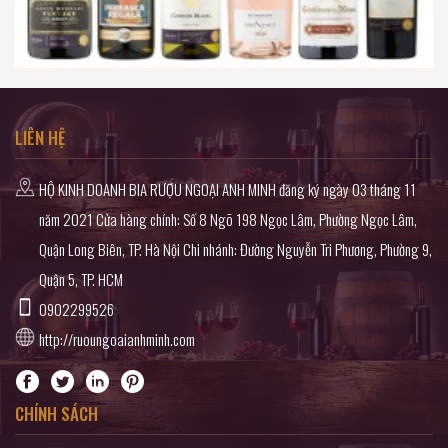
LIÊN HỆ
HỘ KINH DOANH BIA RƯỢU NGOẠI ANH MINH đăng ký ngày 03 tháng 11
năm 2021 Cửa hàng chính: Số 8 Ngõ 198 Ngọc Lâm, Phường Ngọc Lâm,
Quận Long Biên, TP. Hà Nội Chi nhánh: Đường Nguyễn Tri Phương, Phường 9,
Quận 5, TP. HCM
0902299526
http://ruoungoaianhminh.com
CHÍNH SÁCH