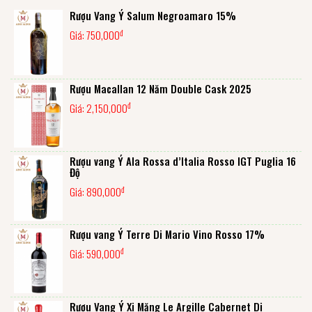
Rượu Vang Ý Salum Negroamaro 15%
đ
Giá:
750,000
Rượu Macallan 12 Năm Double Cask 2025
đ
Giá:
2,150,000
Rượu vang Ý Ala Rossa d’Italia Rosso IGT Puglia 16
Độ
đ
Giá:
890,000
Rượu vang Ý Terre Di Mario Vino Rosso 17%
đ
Giá:
590,000
Rượu Vang Ý Xi Măng Le Argille Cabernet Di