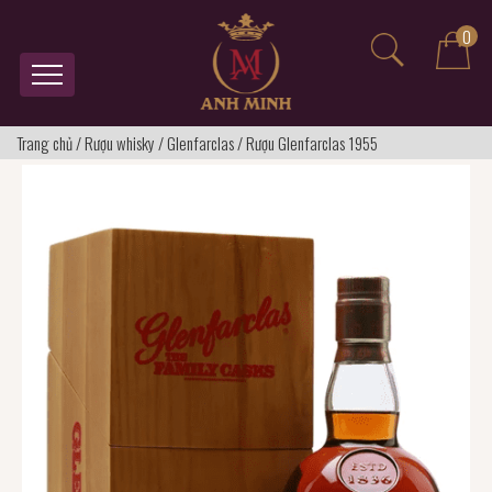
0
Trang chủ
/
Rượu whisky
/
Glenfarclas
/
Rượu Glenfarclas 1955