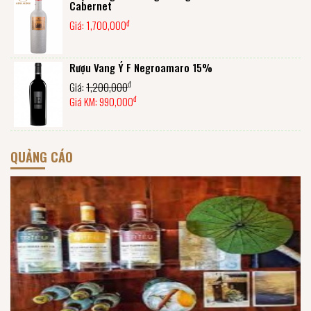
Cabernet
đ
Giá:
1,700,000
Rượu Vang Ý F Negroamaro 15%
đ
Giá:
1,200,000
đ
Giá KM:
990,000
QUẢNG CÁO