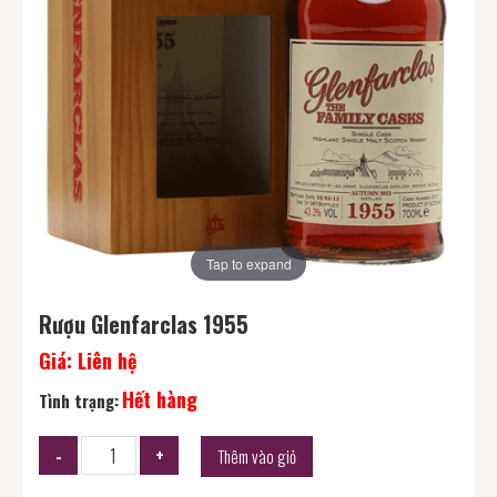
Tap to expand
Rượu Glenfarclas 1955
Giá:
Liên hệ
Hết hàng
Tình trạng:
Thêm vào giỏ