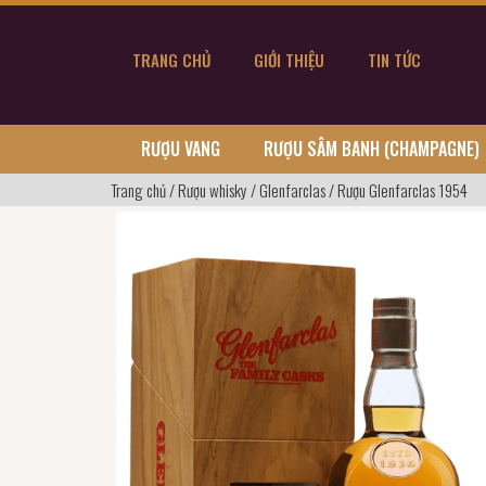
TRANG CHỦ
GIỚI THIỆU
TIN TỨC
RƯỢU VANG
RƯỢU SÂM BANH (CHAMPAGNE)
Trang chủ
/
Rượu whisky
/
Glenfarclas
/
Rượu Glenfarclas 1954