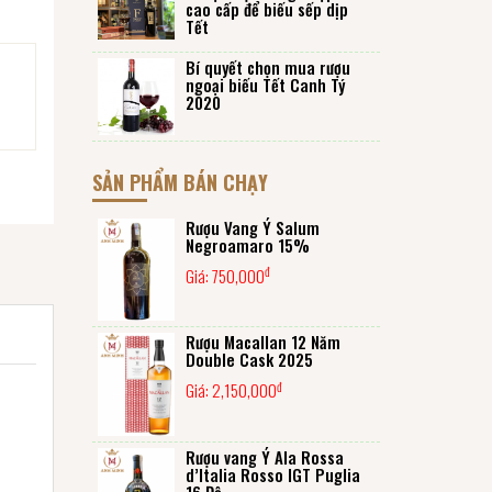
cao cấp để biếu sếp dịp
Tết
Bí quyết chọn mua rượu
ngoại biếu Tết Canh Tý
2020
SẢN PHẨM BÁN CHẠY
Rượu Vang Ý Salum
Negroamaro 15%
đ
Giá:
750,000
Rượu Macallan 12 Năm
Double Cask 2025
đ
Giá:
2,150,000
Rượu vang Ý Ala Rossa
d’Italia Rosso IGT Puglia
16 Độ