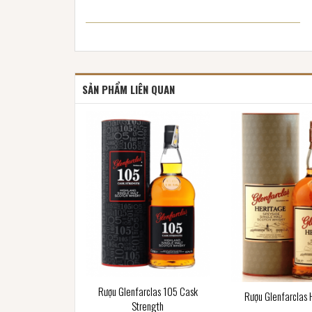
SẢN PHẨM LIÊN QUAN
Rượu Glenfarclas 105 Cask
Rượu Glenfarclas 
Strength