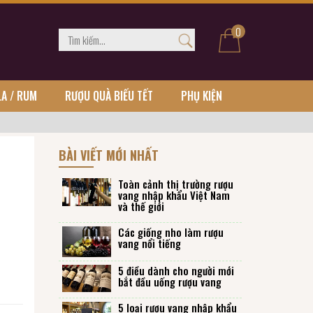
0
LA / RUM
RƯỢU QUÀ BIẾU TẾT
PHỤ KIỆN
BÀI VIẾT MỚI NHẤT
Toàn cảnh thị trường rượu
vang nhập khẩu Việt Nam
và thế giới
Các giống nho làm rượu
vang nổi tiếng
5 điều dành cho người mới
bắt đầu uống rượu vang
5 loại rượu vang nhập khẩu