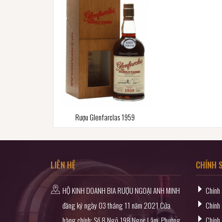
Rượu Glenfarclas 1959
LIÊN HỆ
CHÍNH 
HỘ KINH DOANH BIA RƯỢU NGOẠI ANH MINH
Chính
đăng ký ngày 03 tháng 11 năm 2021 Cửa
Chính 
hàng chính: Số 8 Ngõ 198 Ngọc Lâm, Phường
Chính