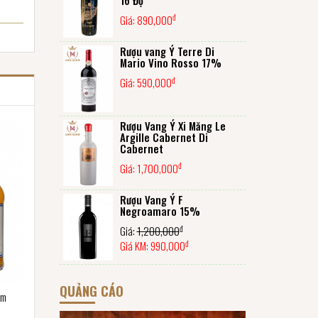
đ
Giá:
890,000
Rượu vang Ý Terre Di
Mario Vino Rosso 17%
đ
Giá:
590,000
Rượu Vang Ý Xi Măng Le
Argille Cabernet Di
Cabernet
đ
Giá:
1,700,000
Rượu Vang Ý F
Negroamaro 15%
đ
Giá:
1,200,000
đ
Giá KM:
990,000
QUẢNG CÁO
ăm