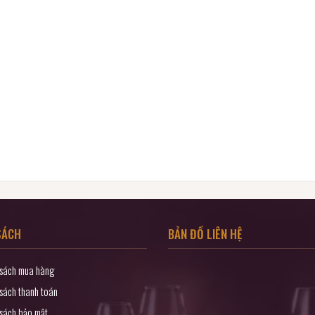
SÁCH
BẢN ĐỒ LIÊN HỆ
 sách mua hàng
sách thanh toán
 sách bảo mật