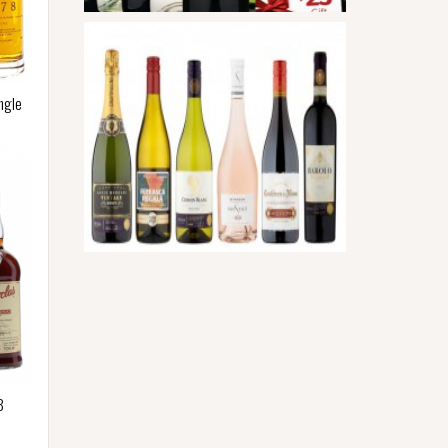
ngle
8