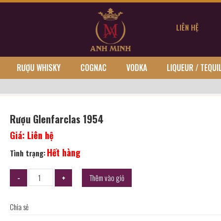
LIÊN HỆ
RƯỢU WHISKY
COGNAC
VODKA
LIQUEUR / TEQUI
Rượu Glenfarclas 1954
Giá:
Liên hệ
Hết hàng
Tình trạng:
Thêm vào giỏ
Chia sẻ