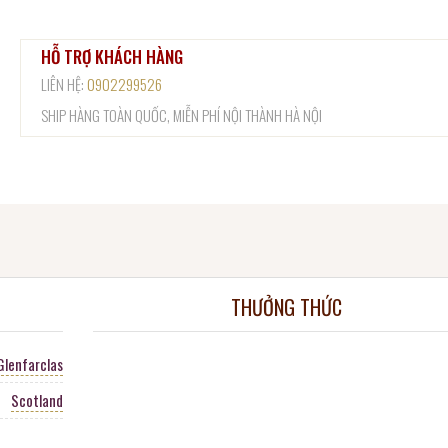
HỖ TRỢ KHÁCH HÀNG
LIÊN HỆ:
0902299526
SHIP HÀNG TOÀN QUỐC, MIỄN PHÍ NỘI THÀNH HÀ NỘI
THƯỞNG THỨC
Glenfarclas
Scotland