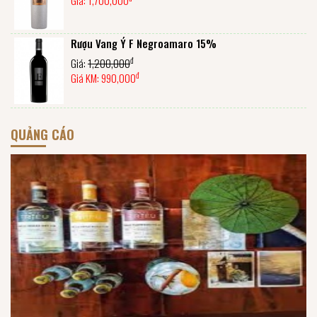
Giá:
1,700,000
Rượu Vang Ý F Negroamaro 15%
đ
Giá:
1,200,000
đ
Giá KM:
990,000
QUẢNG CÁO