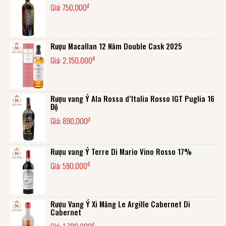
đ
Giá:
750,000
Rượu Macallan 12 Năm Double Cask 2025
đ
Giá:
2,150,000
Rượu vang Ý Ala Rossa d’Italia Rosso IGT Puglia 16
Độ
đ
Giá:
890,000
Rượu vang Ý Terre Di Mario Vino Rosso 17%
đ
Giá:
590,000
Rượu Vang Ý Xi Măng Le Argille Cabernet Di
Cabernet
đ