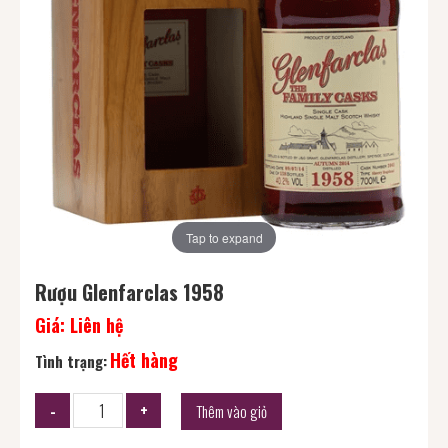
Tap to expand
Rượu Glenfarclas 1958
Giá:
Liên hệ
Hết hàng
Tình trạng:
Thêm vào giỏ