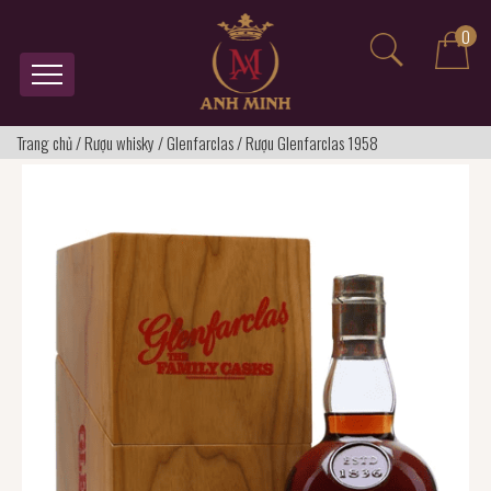
0
Trang chủ
/
Rượu whisky
/
Glenfarclas
/
Rượu Glenfarclas 1958