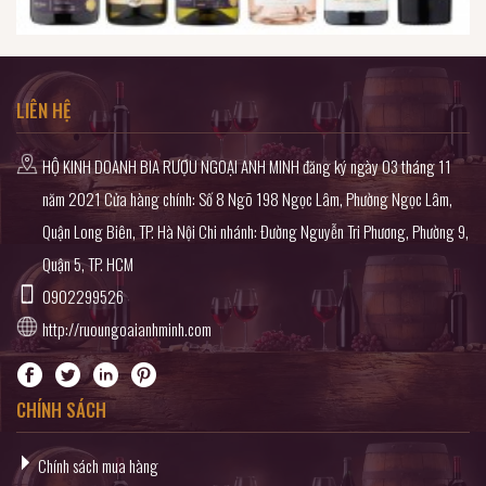
LIÊN HỆ
HỘ KINH DOANH BIA RƯỢU NGOẠI ANH MINH đăng ký ngày 03 tháng 11
năm 2021 Cửa hàng chính: Số 8 Ngõ 198 Ngọc Lâm, Phường Ngọc Lâm,
Quận Long Biên, TP. Hà Nội Chi nhánh: Đường Nguyễn Tri Phương, Phường 9,
Quận 5, TP. HCM
0902299526
http://ruoungoaianhminh.com
CHÍNH SÁCH
Chính sách mua hàng