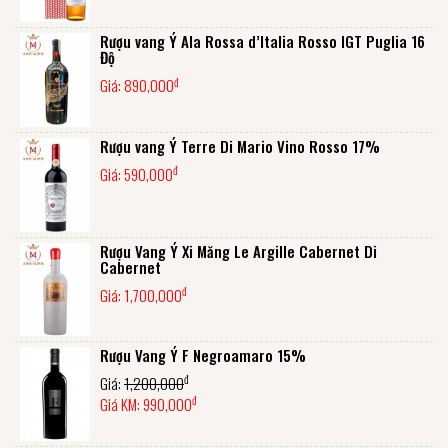
Rượu vang Ý Ala Rossa d’Italia Rosso IGT Puglia 16
Độ
đ
Giá:
890,000
Rượu vang Ý Terre Di Mario Vino Rosso 17%
đ
Giá:
590,000
Rượu Vang Ý Xi Măng Le Argille Cabernet Di
Cabernet
đ
Giá:
1,700,000
Rượu Vang Ý F Negroamaro 15%
đ
Giá:
1,200,000
đ
Giá KM:
990,000