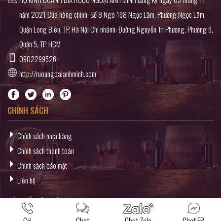
năm 2021 Cửa hàng chính: Số 8 Ngõ 198 Ngọc Lâm, Phường Ngọc Lâm,
Quận Long Biên, TP. Hà Nội Chi nhánh: Đường Nguyễn Tri Phương, Phường 9,
Quận 5, TP. HCM
0902299526
http://ruoungoaianhminh.com
CHÍNH SÁCH
Chính sách mua hàng
Chính sách thanh toán
Chính sách bảo mật
Liên hệ
BẢN ĐỒ LIÊN HỆ