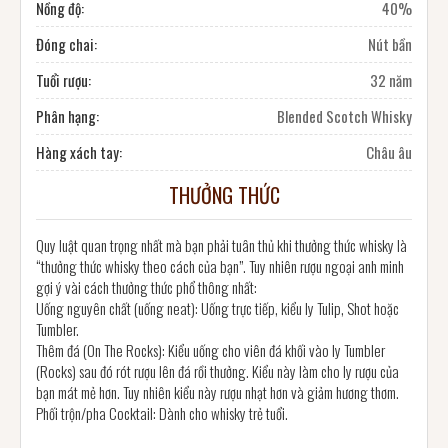
Nồng độ:
40%
Đóng chai:
Nút bần
Tuổi rượu:
32 năm
Phân hạng:
Blended Scotch Whisky
Hàng xách tay:
Châu âu
THƯỞNG THỨC
Quy luật quan trọng nhất mà bạn phải tuân thủ khi thưởng thức whisky là
“thưởng thức whisky theo cách của bạn”. Tuy nhiên rượu ngoại anh minh
gợi ý vài cách thưởng thức phổ thông nhất:
Uống nguyên chất (uống neat): Uống trực tiếp, kiểu ly Tulip, Shot hoặc
Tumbler.
Thêm đá (On The Rocks): Kiểu uống cho viên đá khối vào ly Tumbler
(Rocks) sau đó rót rượu lên đá rồi thưởng. Kiểu này làm cho ly rượu của
bạn mát mẻ hơn. Tuy nhiên kiểu này rượu nhạt hơn và giảm hương thơm.
Phối trộn/pha Cocktail: Dành cho whisky trẻ tuổi.