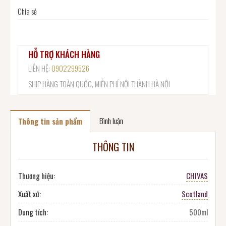
Chia sẻ
HỖ TRỢ KHÁCH HÀNG
LIÊN HỆ:
0902299526
SHIP HÀNG TOÀN QUỐC, MIỄN PHÍ NỘI THÀNH HÀ NỘI
Bình luận
Thông tin sản phẩm
THÔNG TIN
Thương hiệu:
CHIVAS
Xuất xứ:
Scotland
Dung tích:
500ml