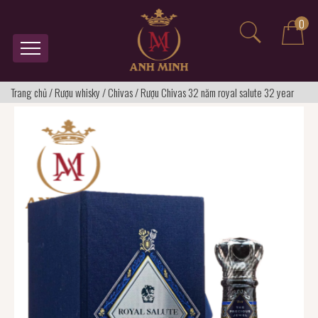
0
Trang chủ
/
Rượu whisky
/
Chivas
/
Rượu Chivas 32 năm royal salute 32 year