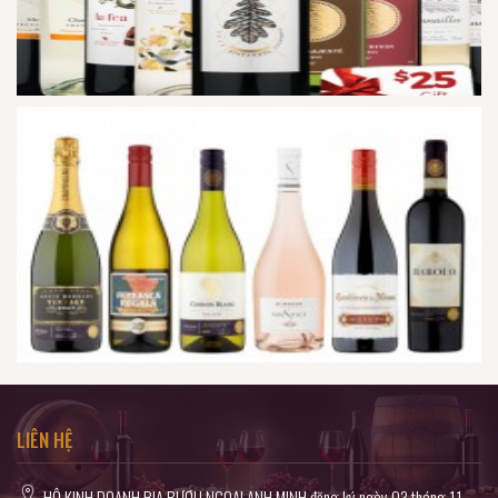
LIÊN HỆ
HỘ KINH DOANH BIA RƯỢU NGOẠI ANH MINH đăng ký ngày 03 tháng 11