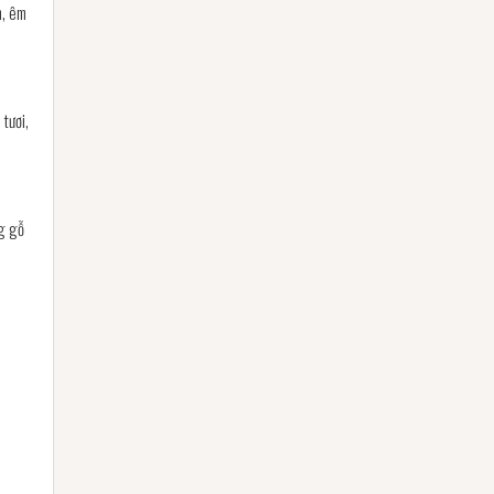
n, êm
tươi,
ng gỗ