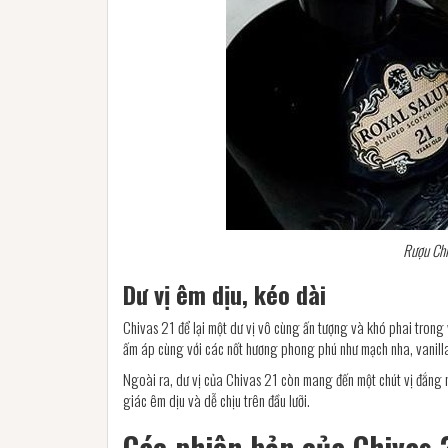
Rượu Chi
Dư vị êm dịu, kéo dài
Chivas 21 để lại một dư vị vô cùng ấn tượng và khó phai tron
ấm áp cùng với các nốt hương phong phú như mạch nha, vanill
Ngoài ra, dư vị của Chivas 21 còn mang đến một chút vị đắng n
giác êm dịu và dễ chịu trên đầu lưỡi.
Các phiên bản của Chivas 