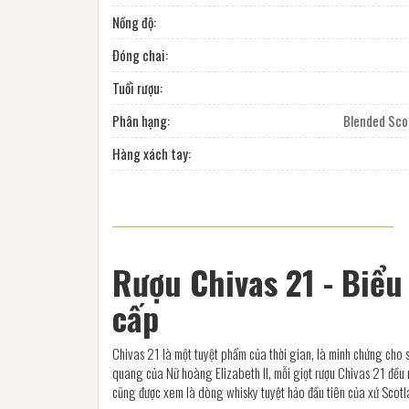
Nồng độ:
Đóng chai:
Tuổi rượu:
Phân hạng:
Blended Sco
Hàng xách tay:
Rượu Chivas 21 - Biểu
cấp
Chivas 21 là một tuyệt phẩm của thời gian, là minh chứng cho 
quang của Nữ hoàng Elizabeth II, mỗi giọt rượu Chivas 21 đều 
cũng được xem là dòng whisky tuyệt hảo đầu tiên của xứ Scot