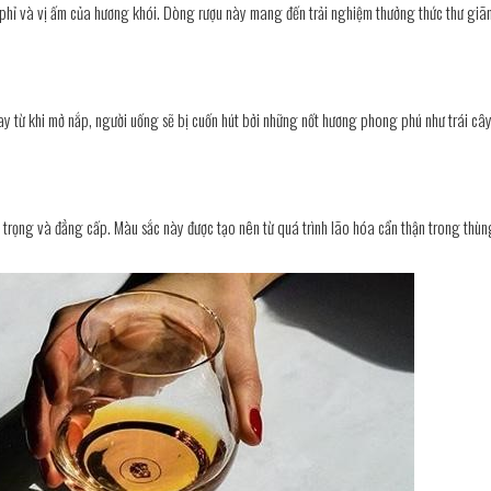
hạt phỉ và vị ấm của hương khói. Dòng rượu này mang đến trải nghiệm thưởng thức thư giã
 từ khi mở nắp, người uống sẽ bị cuốn hút bởi những nốt hương phong phú như trái cây 
rọng và đẳng cấp. Màu sắc này được tạo nên từ quá trình lão hóa cẩn thận trong thù