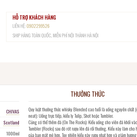
HỖ TRỢ KHÁCH HÀNG
LIÊN HỆ:
0902299526
SHIP HÀNG TOÀN QUỐC, MIỄN PHÍ NỘI THÀNH HÀ NỘI
THƯỞNG THỨC
Quy luật thưởng thức whisky Blended cao tuổi là uống nguyên chất 
CHIVAS
neat): Uống trực tiếp, kiểu ly Tulip, Shot hoặc Tumbler.
Cũng có thể thêm đá (On The Rocks): Kiểu uống cho viên đá khối vào
Scotland
Tumbler (Rocks) sau đó rót rượu lên đá rồi thưởng. Kiểu này làm cho l
1000ml
của bạn mát mẻ hơn. Tuy nhiên kiểu này rượu nhạt hơn và giảm hương