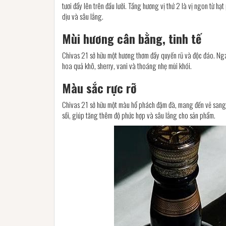
tươi đẩy lên trên đầu lưỡi. Tầng hương vị thứ 2 là vị ngon từ 
dịu và sâu lắng.
Mùi hương cân bằng, tinh tế
Chivas 21 sở hữu một hương thơm đầy quyến rũ và độc đáo. Ngay
hoa quả khô, sherry, vani và thoáng nhẹ mùi khói.
Màu sắc rực rỡ
Chivas 21 sở hữu một màu hổ phách đậm đà, mang đến vẻ sang t
sồi, giúp tăng thêm độ phức hợp và sâu lắng cho sản phẩm.