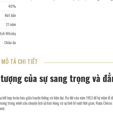
40%
Nút bần
21 năm
tch Whisky
Châu âu
MÔ TẢ CHI TIẾT
 tượng của sự sang trọng và đ
sự kết hợp hoàn hảo giữa truyền thống và hiện đại. Ra đời vào năm 1953 để kỷ niệm lễ 
mang trong mình câu chuyện lịch sử hào hùng và sự tinh tế vượt thời gian. Rượu Chivas
land.