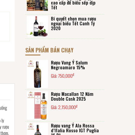
cao cấp để biếu sếp dịp
Tết
Bí quyết chọn mua rượu
ngoại biếu Tết Canh Tý
2020
SẢN PHẨM BÁN CHẠY
Rượu Vang Ý Salum
Negroamaro 15%
đ
Giá:
750,000
Rượu Macallan 12 Năm
Double Cask 2025
đ
Giá:
2,150,000
(uống
 ly
Rượu vang Ý Ala Rossa
y rượu
d’Italia Rosso IGT Puglia
 thơm.
16 Độ