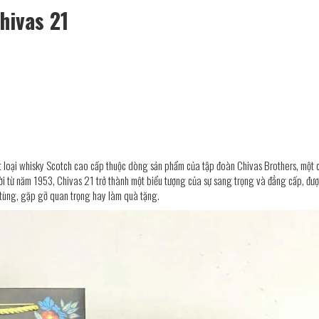
hivas 21
t loại whisky Scotch cao cấp thuộc dòng sản phẩm của tập đoàn Chivas Brothers, một
a đời từ năm 1953, Chivas 21 trở thành một biểu tượng của sự sang trọng và đẳng cấp, đư
c tùng, gặp gỡ quan trọng hay làm quà tặng.