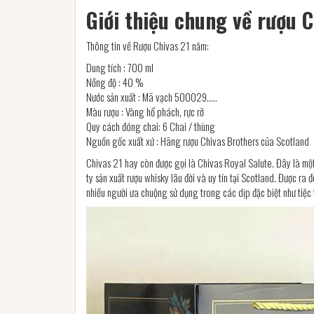
Giới thiệu chung về rượu C
Thông tin về Rượu Chivas 21 năm:
Dung tích : 700 ml
Nồng độ : 40 %
Nước sản xuất : Mã vạch 500029…..
Màu rượu : Vàng hổ phách, rực rỡ
Quy cách đóng chai: 6 Chai / thùng
Nguồn gốc xuất xứ : Hãng rượu Chivas Brothers của Scotland
Chivas 21 hay còn được gọi là Chivas Royal Salute. Đây là mộ
ty sản xuất rượu whisky lâu đời và uy tín tại Scotland. Được r
nhiều người ưa chuộng sử dụng trong các dịp đặc biệt như tiệ