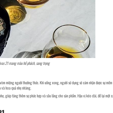
vas 21 mang màu hổ phách, sang trọng
g vòm miệng người thưởng thức. Khi uống xong, người sử dụng sẽ cảm nhận được sự mềm 
a và hoa quả nhẹ nhàng.
hẹ, giúp tăng thêm sự phức hợp và sâu lắng cho sản phẩm. Hậu vị kéo dài, để lại một 
21