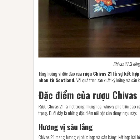
Chivas 21 là dòn
Tầng hương vị độc đáo của
rượu Chivas 21 là sự kết hợ
nhau từ Scotland.
Với quá trình sản xuất kỹ lưỡng và cầu 
Đặc điểm của rượu Chivas
Rượu Chivas 21 là một trong những loại whisky pha trộn cao cấ
trọng. Dưới đây là những đặc điểm nổi bật của dòng rượu này:
Hương vị sâu lắng
Chivas 21 mang hương vị phức hợp và cân bằng, kết hợp hài hòa