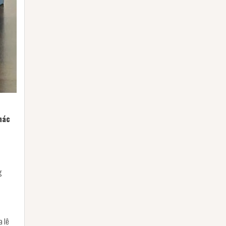
khác
g
a lê