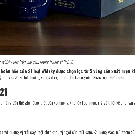
g whisky pha trộn cao cấp, mang hương vị tinh tế
p hoàn hảo của 21 loại Whisky được chọn lọc từ 5 vùng sản xuất rượu 
kỳ, Chivas 21 sở hữu hương vị độc đáo, mang đến trải nghiệm khác biệt, khó quên.
 21
p hàng đầu thế giới, được biết đến với hương vị phức hợp, mượt mà và thiết kế chai san
 với hương vị trái cây, một chút khói, vị ngọt của mứt cam. Khi uống vào, mùi thơm củ