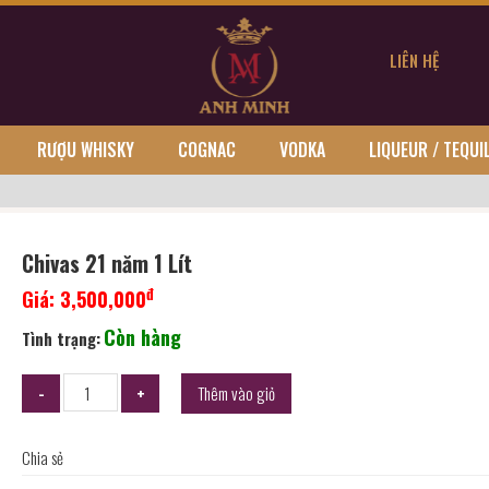
LIÊN HỆ
RƯỢU WHISKY
COGNAC
VODKA
LIQUEUR / TEQUI
Chivas 21 năm 1 Lít
đ
Giá:
3,500,000
Còn hàng
Tình trạng:
Thêm vào giỏ
Chia sẻ