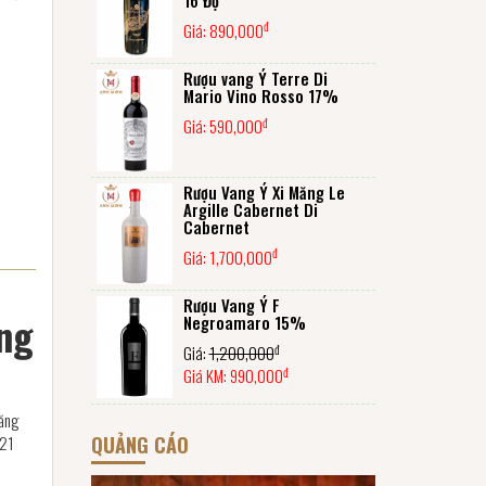
đ
Giá:
890,000
Rượu vang Ý Terre Di
Mario Vino Rosso 17%
đ
Giá:
590,000
Rượu Vang Ý Xi Măng Le
Argille Cabernet Di
Cabernet
đ
Giá:
1,700,000
Rượu Vang Ý F
ẳng
Negroamaro 15%
đ
Giá:
1,200,000
đ
Giá KM:
990,000
đăng
QUẢNG CÁO
 21