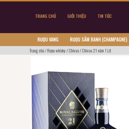
TRANG CHỦ
GIỚI THIỆU
TIN TỨC
RƯỢU VANG
RƯỢU SÂM BANH (CHAMPAGNE)
Trang chủ
/
Rượu whisky
/
Chivas
/
Chivas 21 năm 1 Lít