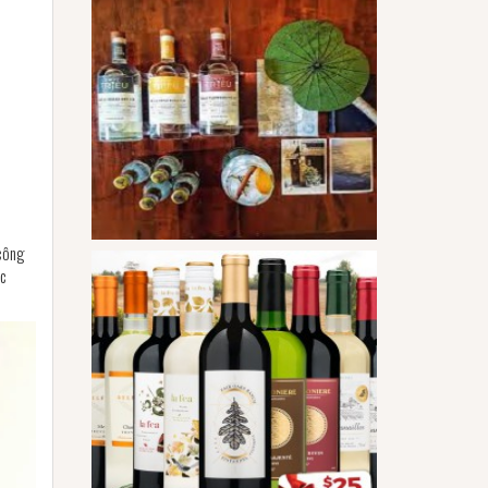
 công
ợc