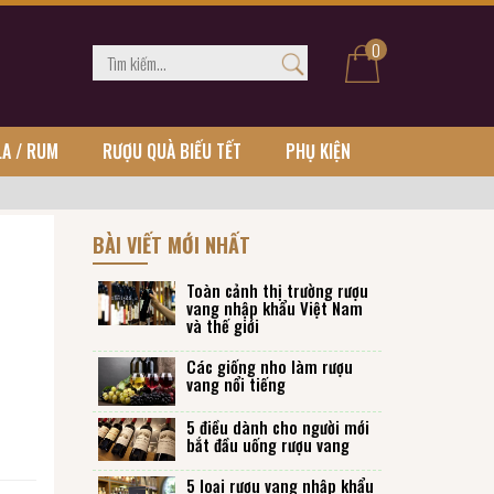
0
LA / RUM
RƯỢU QUÀ BIẾU TẾT
PHỤ KIỆN
BÀI VIẾT MỚI NHẤT
Toàn cảnh thị trường rượu
vang nhập khẩu Việt Nam
và thế giới
Các giống nho làm rượu
vang nổi tiếng
5 điều dành cho người mới
bắt đầu uống rượu vang
5 loại rượu vang nhập khẩu