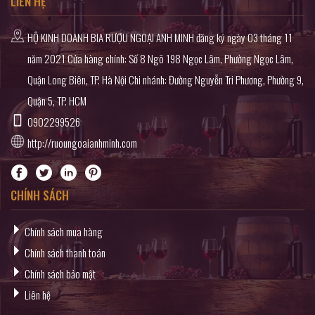
LIÊN HỆ
HỘ KINH DOANH BIA RƯỢU NGOẠI ANH MINH đăng ký ngày 03 tháng 11
năm 2021 Cửa hàng chính: Số 8 Ngõ 198 Ngọc Lâm, Phường Ngọc Lâm,
Quận Long Biên, TP. Hà Nội Chi nhánh: Đường Nguyễn Tri Phương, Phường 9,
Quận 5, TP. HCM
0902299526
http://ruoungoaianhminh.com
CHÍNH SÁCH
Chính sách mua hàng
Chính sách thanh toán
Chính sách bảo mật
Liên hệ