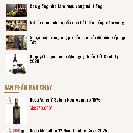
Các giống nho làm rượu vang nổi tiếng
5 điều dành cho người mới bắt đầu uống rượu vang
5 loại rượu vang nhập khẩu cao cấp để biếu sếp dịp
Tết
Bí quyết chọn mua rượu ngoại biếu Tết Canh Tý
2020
SẢN PHẨM BÁN CHẠY
Rượu Vang Ý Salum Negroamaro 15%
đ
Giá:
750,000
Rượu Macallan 12 Năm Double Cask 2025