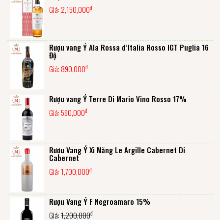
đ
Giá:
2,150,000
Rượu vang Ý Ala Rossa d’Italia Rosso IGT Puglia 16
Độ
đ
Giá:
890,000
Rượu vang Ý Terre Di Mario Vino Rosso 17%
đ
Giá:
590,000
Rượu Vang Ý Xi Măng Le Argille Cabernet Di
Cabernet
đ
Giá:
1,700,000
Rượu Vang Ý F Negroamaro 15%
đ
Giá:
1,200,000