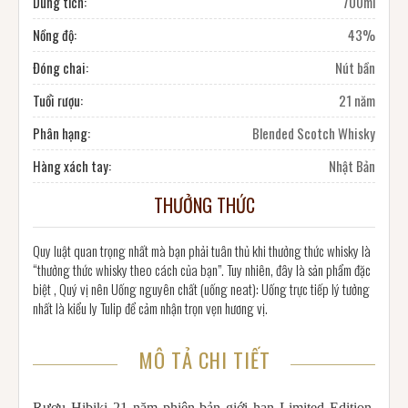
Dung tích:
700ml
Nồng độ:
43%
Đóng chai:
Nút bần
Tuổi rượu:
21 năm
Phân hạng:
Blended Scotch Whisky
Hàng xách tay:
Nhật Bản
THƯỞNG THỨC
Quy luật quan trọng nhất mà bạn phải tuân thủ khi thưởng thức whisky là
“thưởng thức whisky theo cách của bạn”. Tuy nhiên, đây là sản phẩm đặc
biệt , Quý vị nên Uống nguyên chất (uống neat): Uống trực tiếp lý tưởng
nhất là kiểu ly Tulip để cảm nhận trọn vẹn hương vị.
MÔ TẢ CHI TIẾT
Rượu Hibiki 21 năm phiên bản giới hạn Limited Edition,