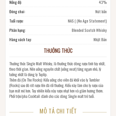
Nồng độ:
43%
Đóng chai:
Nút bần
Tuổi rượu:
NAS ( (No Age Statement)
Phân hạng:
Blended Scotch Whisky
Hàng xách tay:
Nhật Bản
THƯỞNG THỨC
Thưởng thức Single Malt Whisky, là thưởng thức dòng rượu tinh túy nhất,
theo thời gian. Nên uống nguyên chất (uống neat) từng ngụm nhỏ, lý
tưởng nhất là dùng ly Tuplip.
Thêm đá (On The Rocks): Kiểu uống cho viên đá khối vào ly Tumbler
(Rocks) sau đó rót rượu lên đá rồi thưởng. Kiểu này làm cho ly rượu của
bạn mát mẻ hơn. Tuy nhiên kiểu này rượu nhạt hơn và giảm hương thơm.
Phối trộn/pha Cocktail: dành cho các dòng Single malt trẻ tuổi.
MÔ TẢ CHI TIẾT