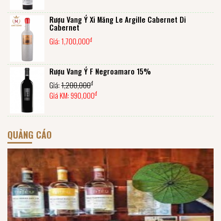
Rượu Vang Ý Xi Măng Le Argille Cabernet Di
Cabernet
đ
Giá:
1,700,000
Rượu Vang Ý F Negroamaro 15%
đ
Giá:
1,200,000
đ
Giá KM:
990,000
QUẢNG CÁO