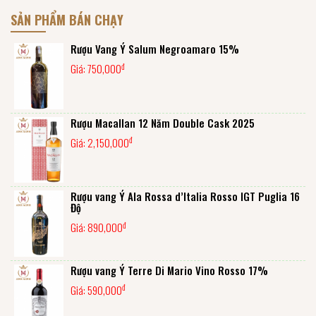
SẢN PHẨM BÁN CHẠY
Rượu Vang Ý Salum Negroamaro 15%
đ
Giá:
750,000
Rượu Macallan 12 Năm Double Cask 2025
đ
Giá:
2,150,000
Rượu vang Ý Ala Rossa d’Italia Rosso IGT Puglia 16
Độ
đ
Giá:
890,000
Rượu vang Ý Terre Di Mario Vino Rosso 17%
đ
Giá:
590,000