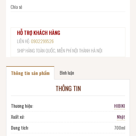
Chia sẻ
HỖ TRỢ KHÁCH HÀNG
LIÊN HỆ:
0902299526
SHIP HÀNG TOÀN QUỐC, MIỄN PHÍ NỘI THÀNH HÀ NỘI
Bình luận
Thông tin sản phẩm
THÔNG TIN
Thương hiệu:
HIBIKI
Xuất xứ:
Nhật
Dung tích:
700ml