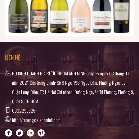
LIÊN HỆ
HỘ KINH DOANH BIA RƯỢU NGOẠI ANH MINH đăng ký ngày 03 tháng 11
năm 2021 Cửa hàng chính: Số 8 Ngõ 198 Ngọc Lâm, Phường Ngọc Lâm,
Quận Long Biên, TP. Hà Nội Chi nhánh: Đường Nguyễn Tri Phương, Phường 9,
Quận 5, TP. HCM
0902299526
http://ruoungoaianhminh.com