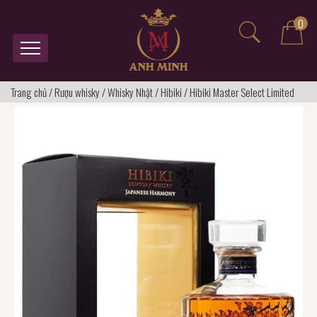
0
Trang chủ
/
Rượu whisky
/
Whisky Nhật
/
Hibiki
/
Hibiki Master Select Limited