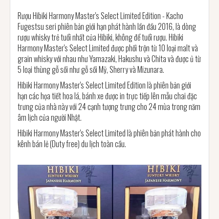
Rượu Hibiki Harmony Master's Select Limited Edition - Kacho
Fugestsu seri phiên bản giới hạn phát hành lần đầu 2016, là dòng
rượu whisky trẻ tuổi nhất của Hibiki, không để tuổi rượu. Hibiki
Harmony Master's Select Limited được phối trộn từ 10 loại malt và
grain whisky với nhau như Yamazaki, Hakushu và Chita và được ủ từ
5 loại thùng gỗ sồi như gỗ sồi Mỹ, Sherry và Mizunara.
Hibiki Harmony Master's Select Limited Edition là phiên bản giới
hạn các họa tiết hoa lá, bánh xe được in trực tiếp lên mẫu chai đặc
trưng của nhà này với 24 cạnh tượng trưng cho 24 mùa trong năm
âm lịch của người Nhật.
Hibiki Harmony Master's Select Limited là phiên bản phát hành cho
kênh bán lẻ (Duty free) du lịch toàn cầu.