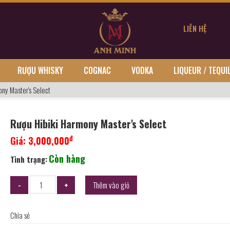
LIÊN HỆ
RƯỢU WHISKY
COGNAC
VODKA
LIQUEUR / TEQUI
ny Master's Select
Rượu Hibiki Harmony Master's Select
đ
Giá:
3,000,000
Còn hàng
Tình trạng:
Thêm vào giỏ
Chia sẻ