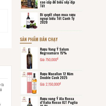
cao cấp để biếu sếp dịp
Tết
Bí quyết chọn mua rượu
ngoại biếu Tết Canh Tý
2020
SẢN PHẨM BÁN CHẠY
Rượu Vang Ý Salum
Negroamaro 15%
đ
Giá:
750,000
Rượu Macallan 12 Năm
Double Cask 2025
đ
Giá:
2,150,000
y là
ài
Rượu vang Ý Ala Rossa
d’Italia Rosso IGT Puglia
y
16 Độ