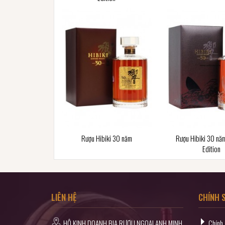
Rượu Hibiki 30 năm
Rượu Hibiki 30 nă
Edition
LIÊN HỆ
CHÍNH 
HỘ KINH DOANH BIA RƯỢU NGOẠI ANH MINH
Chính