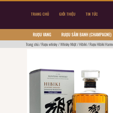
TRANG CHỦ
GIỚI THIỆU
TIN TỨC
RƯỢU VANG
RƯỢU SÂM BANH (CHAMPAGNE)
Trang chủ
/
Rượu whisky
/
Whisky Nhật
/
Hibiki
/
Rượu Hibiki Harmo