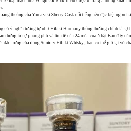
ủa 10 loại mạch nha & ngũ cốc khác nhau được ủ trong 5 thùng khác n
a.
hoang thoảng của Yamazaki Sherry Cask nổi tiếng nên đặc biệt ngon h
ng có ý nghĩa tương tự như Hibiki Harmony thông thường chính là sự h
cảm hứng từ sự phong phú và tinh tế của 24 mùa của Nhật Bản đây cũ
nét đặc trưng của dòng Suntory Hibiki Whisky., bạn có thể giữ lại vỏ ch