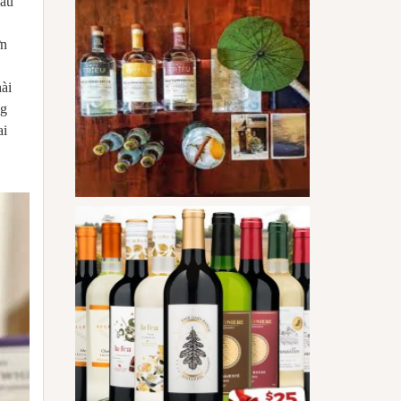
hau
ơn
ài
ng
ai