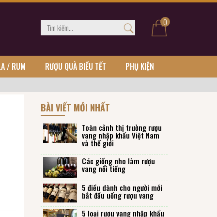
0
LA / RUM
RƯỢU QUÀ BIẾU TẾT
PHỤ KIỆN
BÀI VIẾT MỚI NHẤT
Toàn cảnh thị trường rượu
vang nhập khẩu Việt Nam
và thế giới
Các giống nho làm rượu
vang nổi tiếng
5 điều dành cho người mới
bắt đầu uống rượu vang
5 loại rượu vang nhập khẩu