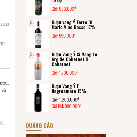
đ
Giá:
890,000
Rượu vang Ý Terre Di
ủa bạn
Mario Vino Rosso 17%
đ
Giá:
590,000
 bạn
Rượu Vang Ý Xi Măng Le
Argille Cabernet Di
Cabernet
đ
Giá:
1,700,000
rượu.
Rượu Vang Ý F
Negroamaro 15%
a và
đ
Giá:
1,200,000
đ
Giá KM:
990,000
ái
QUẢNG CÁO