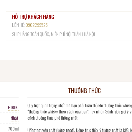
HỖ TRỢ KHÁCH HÀNG
LIÊN HỆ:
0902299526
SHIP HÀNG TOÀN QUỐC, MIỄN PHÍ NỘI THÀNH HÀ NỘI
THƯỞNG THỨC
Quy luật quan trọng nhất mà bạn phải tuân thủ khi thưởng thức whisk
HIBIKI
“thưởng thức whisky theo cách của bạn”. Tuy nhiên Sành rượu gợi ý v
cách thưởng thức phổ thông nhất:
Nhật
700ml
Uống nguyên chất (uống neat): Uống trực tiếp lý tưởng nhất là kiểu l