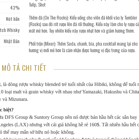
Tulip, Shot
43%
Thêm đá (On The Rocks): Kiểu uống cho viên đá khối vào ly Tumbler
Nút bần
(Rocks) sau đó rót rượu lên đá rồi thưởng. Kiểu này làm cho ly rượu c
tch Whisky
mát mẻ hơn. Tuy nhiên kiểu này rượu nhạt hơn và giảm hương thơm.
Nhật Bản
Phối trộn (Mixer): Thêm Soda, chanh, bia, pha cocktail mang lại cho
hương vị mới mẻ hơn là cảm nhận được hương vị đặc trưng của rượu.
MÔ TẢ CHI TIẾT
là dòng rượu whisky blended trẻ tuổi nhất của Hibiki, không để tuổi 
10 loại malt và grain whisky với nhau như Yamazaki, Hakushu và Chit
y và Mizunara.
c biệt?
giữa DFS Group & Suntory Group nên nó được bán hầu hết các sân bay
eles (LAX) nhưng với cái giá không hề rẻ 160$. Tất nhiên hầu hết c
có thể may mắn sở hữu nó hoặc không.