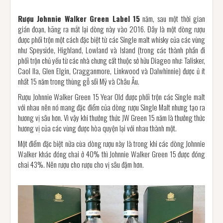
Rượu Johnnie Walker Green Label 15
năm, sau một thời gian
gián đoạn, hãng ra mắt lại dòng này vào 2016. Đây là một dòng rượu
được phối trộn một cách đặc biệt từ các Single malt whisky của các vùng
như Speyside, Highland, Lowland và Island (trong các thành phần đi
phối trộn chủ yếu từ các nhà chưng cất thuộc sở hữu Diageo như: Talisker,
Caol Ila, Glen Elgin, Cragganmore, Linkwood và Dalwhinnie) được ủ ít
nhất 15 năm trong thùng gỗ sồi Mỹ và Châu Âu.
Rượu Johnnie Walker Green 15 Year Old được phối trộn các Single malt
với nhau nên nó mang đặc điểm của dòng rượu Single Malt nhưng tạo ra
hương vị sâu hơn. Vì vậy khi thưởng thức JW Green 15 năm là thưởng thức
hương vị của các vùng được hòa quyện lại với nhau thành một.
Một điểm đặc biệt nữa cùa dòng rượu này là trong khi các dòng Johnnie
Walker khác đóng chai ở 40% thì Johnnie Walker Green 15 được đóng
chai 43%. Nên rượu cho rượu cho vị sâu đậm hơn.