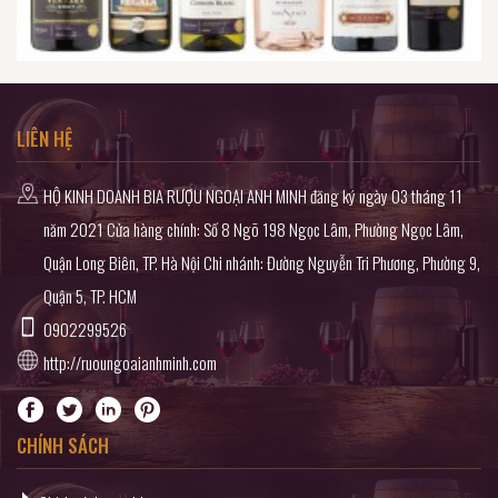
LIÊN HỆ
HỘ KINH DOANH BIA RƯỢU NGOẠI ANH MINH đăng ký ngày 03 tháng 11
năm 2021 Cửa hàng chính: Số 8 Ngõ 198 Ngọc Lâm, Phường Ngọc Lâm,
Quận Long Biên, TP. Hà Nội Chi nhánh: Đường Nguyễn Tri Phương, Phường 9,
Quận 5, TP. HCM
0902299526
http://ruoungoaianhminh.com
CHÍNH SÁCH