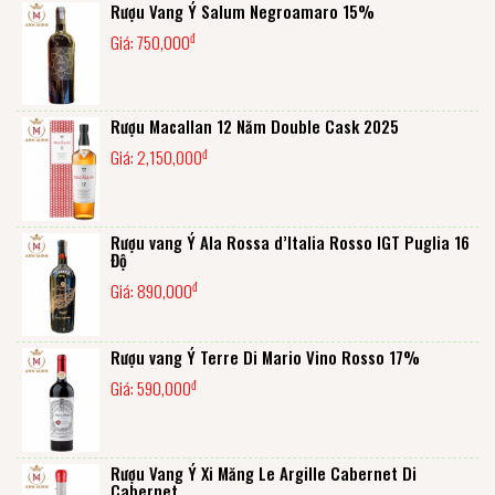
Rượu Vang Ý Salum Negroamaro 15%
đ
Giá:
750,000
Rượu Macallan 12 Năm Double Cask 2025
đ
Giá:
2,150,000
Rượu vang Ý Ala Rossa d’Italia Rosso IGT Puglia 16
Độ
đ
Giá:
890,000
Rượu vang Ý Terre Di Mario Vino Rosso 17%
đ
Giá:
590,000
Rượu Vang Ý Xi Măng Le Argille Cabernet Di
Cabernet