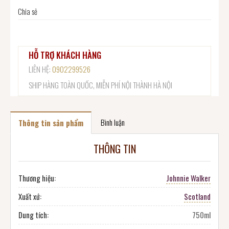
Chia sẻ
HỖ TRỢ KHÁCH HÀNG
LIÊN HỆ:
0902299526
SHIP HÀNG TOÀN QUỐC, MIỄN PHÍ NỘI THÀNH HÀ NỘI
Bình luận
Thông tin sản phẩm
THÔNG TIN
Thương hiệu:
Johnnie Walker
Xuất xứ:
Scotland
Dung tích:
750ml