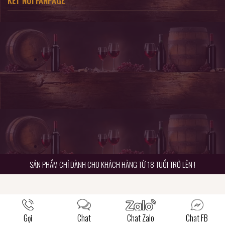
KẾT NỐI FANPAGE
SẢN PHẨM CHỈ DÀNH CHO KHÁCH HÀNG TỪ 18 TUỔI TRỞ LÊN !
Gọi
Chat
Chat Zalo
Chat FB