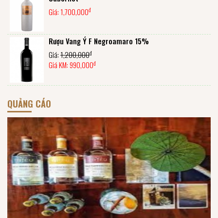
đ
Giá:
1,700,000
Rượu Vang Ý F Negroamaro 15%
đ
Giá:
1,200,000
đ
Giá KM:
990,000
QUẢNG CÁO