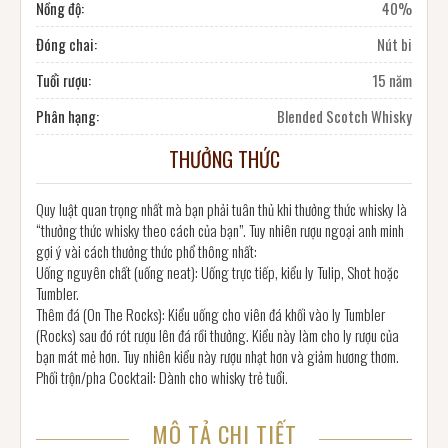
Nồng độ:
40%
Đóng chai:
Nút bi
Tuổi rượu:
15 năm
Phân hạng:
Blended Scotch Whisky
THƯỞNG THỨC
Quy luật quan trọng nhất mà bạn phải tuân thủ khi thưởng thức whisky là
“thưởng thức whisky theo cách của bạn”. Tuy nhiên rượu ngoại anh minh
gợi ý vài cách thưởng thức phổ thông nhất:
Uống nguyên chất (uống neat): Uống trực tiếp, kiểu ly Tulip, Shot hoặc
Tumbler.
Thêm đá (On The Rocks): Kiểu uống cho viên đá khối vào ly Tumbler
(Rocks) sau đó rót rượu lên đá rồi thưởng. Kiểu này làm cho ly rượu của
bạn mát mẻ hơn. Tuy nhiên kiểu này rượu nhạt hơn và giảm hương thơm.
Phối trộn/pha Cocktail: Dành cho whisky trẻ tuổi.
MÔ TẢ CHI TIẾT