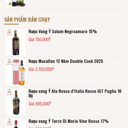
SẢN PHẨM BÁN CHẠY
Rượu Vang Ý Salum Negroamaro 15%
đ
Giá:
750,000
Rượu Macallan 12 Năm Double Cask 2025
đ
Giá:
2,150,000
Rượu vang Ý Ala Rossa d’Italia Rosso IGT Puglia 16
Độ
đ
Giá:
890,000
Rượu vang Ý Terre Di Mario Vino Rosso 17%
đ