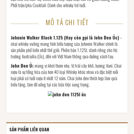
Phối trộn/pha Cocktail: Dành cho whisky trẻ tuổi.
MÔ TẢ CHI TIẾT
Johnnie Walker Black 1.125 (Hay còn gọi là John Đen Úc)
–
chai whisky vuông mang tính biểu tượng của Johnnie Walker chính là
sản phẩm phổ biến nhất thế giới. Phiên bản 1.125L dành riêng cho thị
trường Austrailia (Úc), đến với Việt Nam thông qua đường xách tay.
John Đen Ú
c mang vị khói thơm nhẹ. Vị trái cây khô, hương Vani. Chai
rượu là sự tổng hòa của hơn 40 loại Whisky khác nhau và đặc biệt mỗi
loại phải có tuổi rượu ít nhất 12 năm. Chai John đen thích hợp làm quà
biếu tặng, làm đồ uống tại các bữa tiệc sang trọng.
SẢN PHẨM LIÊN QUAN