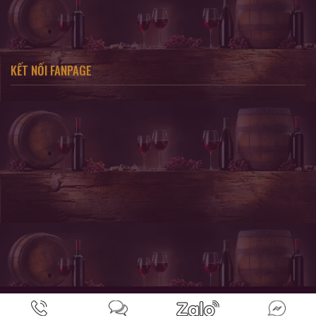
KẾT NỐI FANPAGE
SẢN PHẨM CHỈ DÀNH CHO KHÁCH HÀNG TỪ 18 TUỔI TRỞ LÊN !