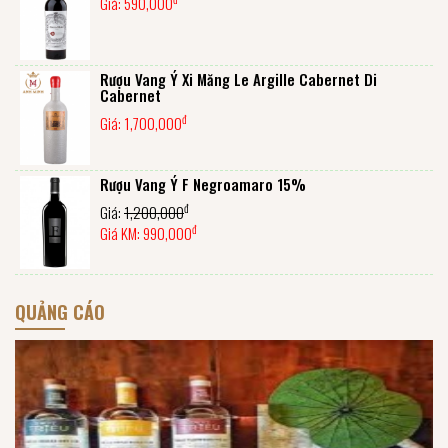
Giá:
590,000
Rượu Vang Ý Xi Măng Le Argille Cabernet Di
Cabernet
đ
Giá:
1,700,000
Rượu Vang Ý F Negroamaro 15%
đ
Giá:
1,200,000
đ
Giá KM:
990,000
QUẢNG CÁO