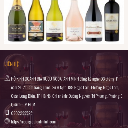
LIÊN HỆ
HỘ KINH DOANH BIA RƯỢU NGOẠI ANH MINH đăng ký ngày 03 tháng 11
năm 2021 Cửa hàng chính: Số 8 Ngõ 198 Ngọc Lâm, Phường Ngọc Lâm,
Quận Long Biên, TP. Hà Nội Chi nhánh: Đường Nguyễn Tri Phương, Phường 9,
Quận 5, TP. HCM
0902299526
http://ruoungoaianhminh.com