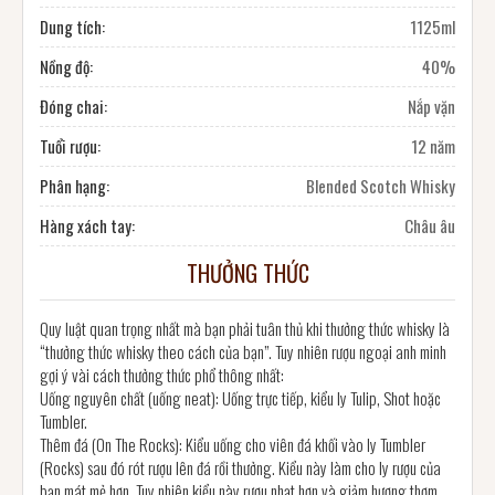
Dung tích:
1125ml
Nồng độ:
40%
Đóng chai:
Nắp vặn
Tuổi rượu:
12 năm
Phân hạng:
Blended Scotch Whisky
Hàng xách tay:
Châu âu
THƯỞNG THỨC
Quy luật quan trọng nhất mà bạn phải tuân thủ khi thưởng thức whisky là
“thưởng thức whisky theo cách của bạn”. Tuy nhiên rượu ngoại anh minh
gợi ý vài cách thưởng thức phổ thông nhất:
Uống nguyên chất (uống neat): Uống trực tiếp, kiểu ly Tulip, Shot hoặc
Tumbler.
Thêm đá (On The Rocks): Kiểu uống cho viên đá khối vào ly Tumbler
(Rocks) sau đó rót rượu lên đá rồi thưởng. Kiểu này làm cho ly rượu của
bạn mát mẻ hơn. Tuy nhiên kiểu này rượu nhạt hơn và giảm hương thơm.