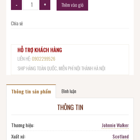
Thêm vào giỏ
Chia sẻ
HỖ TRỢ KHÁCH HÀNG
LIÊN HỆ:
0902299526
SHIP HÀNG TOÀN QUỐC, MIỄN PHÍ NỘI THÀNH HÀ NỘI
Bình luận
Thông tin sản phẩm
THÔNG TIN
Thương hiệu:
Johnnie Walker
Xuất xứ:
Scotland