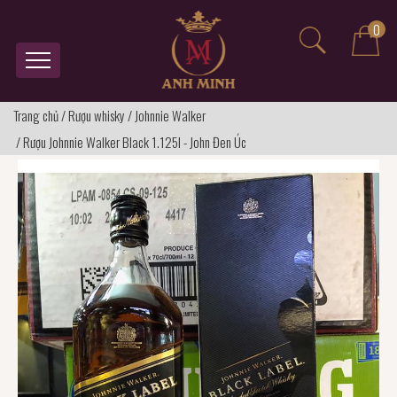
0
Trang chủ
/
Rượu whisky
/
Johnnie Walker
/
Rượu Johnnie Walker Black 1.125l - John Đen Úc