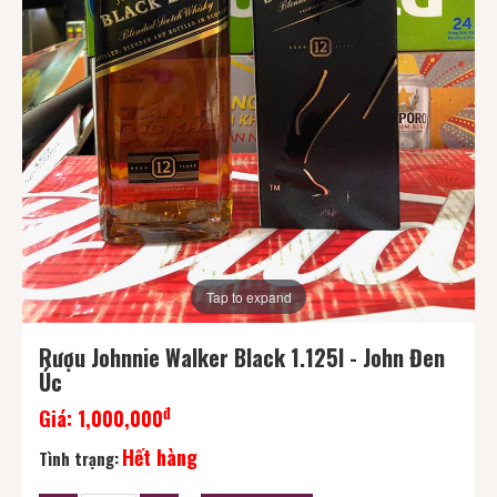
Tap to expand
Rượu Johnnie Walker Black 1.125l - John Đen
Úc
đ
Giá:
1,000,000
Hết hàng
Tình trạng: