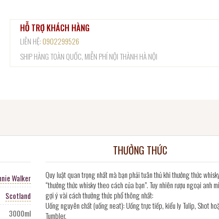
HỖ TRỢ KHÁCH HÀNG
LIÊN HỆ:
0902299526
SHIP HÀNG TOÀN QUỐC, MIỄN PHÍ NỘI THÀNH HÀ NỘI
THƯỞNG THỨC
Quy luật quan trọng nhất mà bạn phải tuân thủ khi thưởng thức whisk
nnie Walker
“thưởng thức whisky theo cách của bạn”. Tuy nhiên rượu ngoại anh m
gợi ý vài cách thưởng thức phổ thông nhất:
Scotland
Uống nguyên chất (uống neat): Uống trực tiếp, kiểu ly Tulip, Shot ho
3000ml
Tumbler.