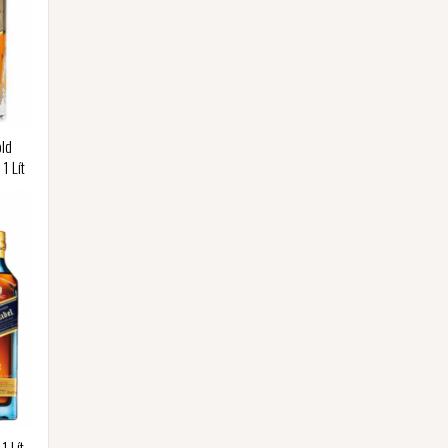
old
1 Lít
1 Lít