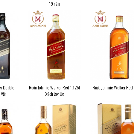
19 năm
er Double
Rượu Johnnie Walker Red 1,125l
Rượu Johnnie Walker Red 
t Vặn
Xách tay Úc