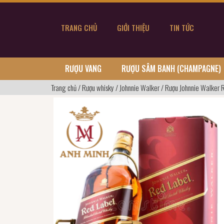
TRANG CHỦ
GIỚI THIỆU
TIN TỨC
RƯỢU VANG
RƯỢU SÂM BANH (CHAMPAGNE)
Trang chủ
/
Rượu whisky
/
Johnnie Walker
/
Rượu Johnnie Walker 