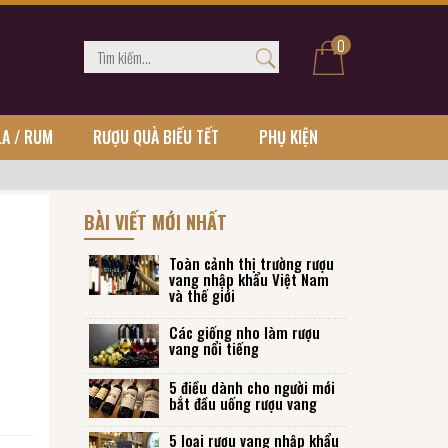
0
LA / RUM
RƯỢU QUÀ BIẾU TẾT
PHỤ KIỆN
BÀI VIẾT MỚI NHẤT
Toàn cảnh thị trường rượu
vang nhập khẩu Việt Nam
và thế giới
Các giống nho làm rượu
vang nổi tiếng
5 điều dành cho người mới
bắt đầu uống rượu vang
5 loại rượu vang nhập khẩu