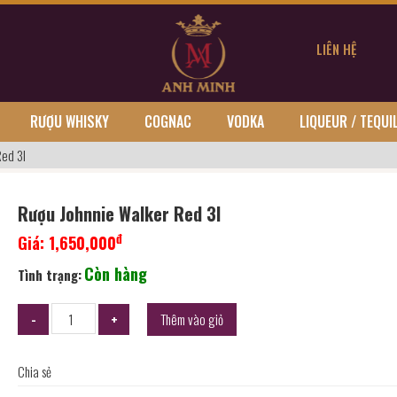
LIÊN HỆ
RƯỢU WHISKY
COGNAC
VODKA
LIQUEUR / TEQUI
Red 3l
Rượu Johnnie Walker Red 3l
đ
Giá:
1,650,000
Còn hàng
Tình trạng:
Thêm vào giỏ
Chia sẻ