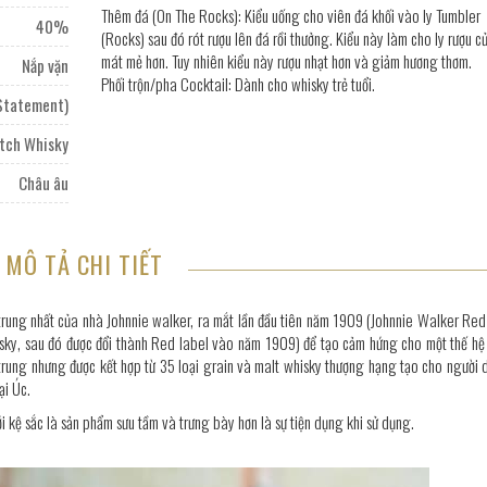
Thêm đá (On The Rocks): Kiểu uống cho viên đá khối vào ly Tumbler
40%
(Rocks) sau đó rót rượu lên đá rồi thưởng. Kiểu này làm cho ly rượu c
mát mẻ hơn. Tuy nhiên kiểu này rượu nhạt hơn và giảm hương thơm.
Nắp vặn
Phối trộn/pha Cocktail: Dành cho whisky trẻ tuổi.
 Statement)
tch Whisky
Châu âu
MÔ TẢ CHI TIẾT
trung nhất của nhà Johnnie walker, ra mắt lần đầu tiên năm 1909 (Johnnie Walker Red
hisky, sau đó được đổi thành Red label vào năm 1909) để tạo cảm hứng cho một thế hệ
trung nhưng được kết hợp từ 35 loại grain và malt whisky thượng hạng tạo cho người 
ại Úc.
ới kệ sắc là sản phẩm sưu tầm và trưng bày hơn là sự tiện dụng khi sử dụng.