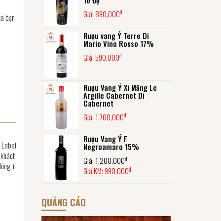
đ
Giá:
890,000
ủa bạn
Rượu vang Ý Terre Di
Mario Vino Rosso 17%
đ
Giá:
590,000
Rượu Vang Ý Xi Măng Le
Argille Cabernet Di
Cabernet
đ
Giá:
1,700,000
Rượu Vang Ý F
 Label
Negroamaro 15%
 khách
đ
Giá:
1,200,000
dùng ít
đ
Giá KM:
990,000
QUẢNG CÁO