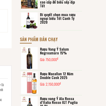
cao cấp để biếu sếp dịp
Tết
Bí quyết chọn mua rượu
ngoại biếu Tết Canh Tý
2020
SẢN PHẨM BÁN CHẠY
Rượu Vang Ý Salum
Negroamaro 15%
đ
Giá:
750,000
Rượu Macallan 12 Năm
Double Cask 2025
đ
Giá:
2,150,000
y là
inh
Rượu vang Ý Ala Rossa
ặc
d’Italia Rosso IGT Puglia
16 Độ