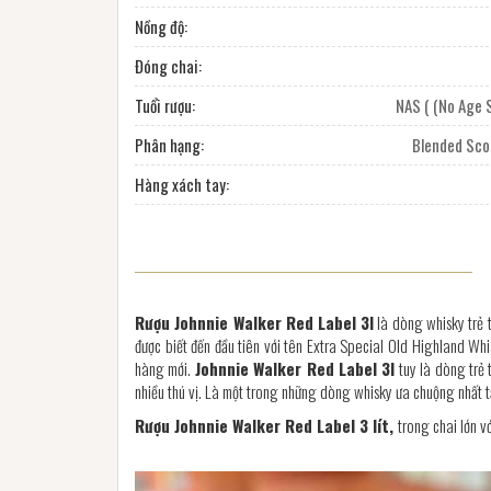
Nồng độ:
Đóng chai:
Tuổi rượu:
NAS ( (No Age
Phân hạng:
Blended Sco
Hàng xách tay:
Rượu Johnnie Walker Red Label
3l
là dòng whisky trẻ 
được biết đến đầu tiên với tên Extra Special Old Highland W
hàng mới.
Johnnie Walker Red Label 3l
tuy là dòng trẻ 
nhiều thú vị. Là một trong những dòng whisky ưa chuộng nhất t
Rượu Johnnie Walker Red Label 3 lít,
trong chai lớn v