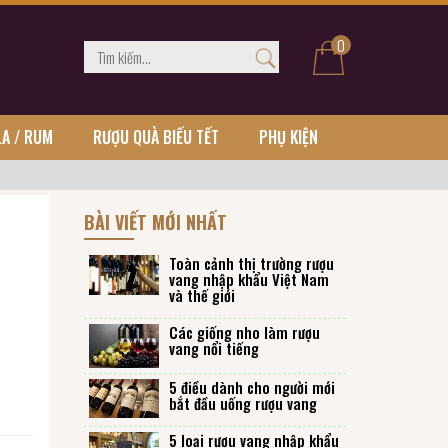
0
LA / RUM
RƯỢU QUÀ BIẾU TẾT
PHỤ KIỆN
BÀI VIẾT MỚI NHẤT
Toàn cảnh thị trường rượu
vang nhập khẩu Việt Nam
và thế giới
Các giống nho làm rượu
vang nổi tiếng
5 điều dành cho người mới
bắt đầu uống rượu vang
5 loại rượu vang nhập khẩu