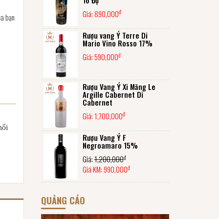
đ
Giá:
890,000
ủa bạn
Rượu vang Ý Terre Di
Mario Vino Rosso 17%
đ
Giá:
590,000
Rượu Vang Ý Xi Măng Le
Argille Cabernet Di
Cabernet
đ
Giá:
1,700,000
nổi
Rượu Vang Ý F
Negroamaro 15%
đ
Giá:
1,200,000
đ
Giá KM:
990,000
QUẢNG CÁO