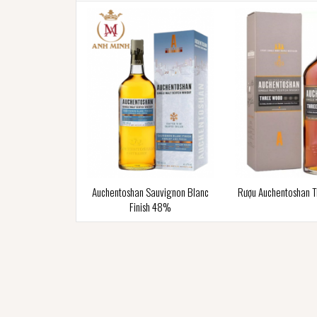
Auchentoshan Sauvignon Blanc
Rượu Auchentoshan 
Finish 48%