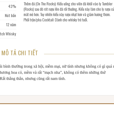
Thêm đá (On The Rocks): Kiểu uống cho viên đá khối vào ly Tumbler
43%
(Rocks) sau đó rót rượu lên đá rồi thưởng. Kiểu này làm cho ly rượu c
mát mẻ hơn. Tuy nhiên kiểu này rượu nhạt hơn và giảm hương thơm.
Nút bần
Phối trộn/pha Cocktail: Dành cho whisky trẻ tuổi.
12 năm
otch Whisky
MÔ TẢ CHI TIẾT
i bình thường trong xã hội, mềm mại, nữ tính nhưng không có gì quá 
à hương hoa cỏ, mềm và rất “mạch nha”, không có thêm những thứ
ất thẳng thắn, nhưng cũng rất nam tính.