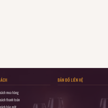
SÁCH
BẢN ĐỒ LIÊN HỆ
 sách mua hàng
sách thanh toán
 sách bảo mật