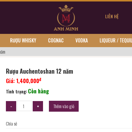
LIÊN HỆ
RƯỢU WHISKY
COGNAC
VODKA
LIQUEUR / TEQUI
 năm
Rượu Auchentoshan 12 năm
đ
Giá:
1,400,000
Còn hàng
Tình trạng:
Thêm vào giỏ
Chia sẻ