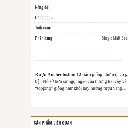
Nồng độ:
Đóng chai:
Tuổi rượu:
Phân hạng:
Single Malt Sc
Rượu Auchentoshan 12 năm
giống như một cô gá
bật. Nó sở hữu sự ngọt ngào của hương trái cây v
“topping” giống như khói hay hương rượu vang… R
SẢN PHẨM LIÊN QUAN