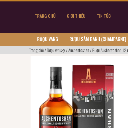
TRANG CHỦ
GIỚI THIỆU
TIN TỨC
RƯỢU VANG
RƯỢU SÂM BANH (CHAMPAGNE)
Trang chủ
/
Rượu whisky
/
Auchentoshan
/
Rượu Auchentoshan 12