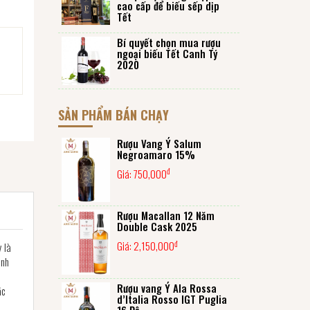
cao cấp để biếu sếp dịp
Tết
Bí quyết chọn mua rượu
ngoại biếu Tết Canh Tý
2020
SẢN PHẨM BÁN CHẠY
Rượu Vang Ý Salum
Negroamaro 15%
đ
Giá:
750,000
Rượu Macallan 12 Năm
Double Cask 2025
đ
Giá:
2,150,000
y là
inh
Rượu vang Ý Ala Rossa
ặc
d’Italia Rosso IGT Puglia
16 Độ