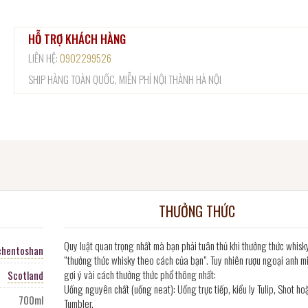
HỖ TRỢ KHÁCH HÀNG
LIÊN HỆ:
0902299526
SHIP HÀNG TOÀN QUỐC, MIỄN PHÍ NỘI THÀNH HÀ NỘI
THƯỞNG THỨC
Quy luật quan trọng nhất mà bạn phải tuân thủ khi thưởng thức whisk
chentoshan
“thưởng thức whisky theo cách của bạn”. Tuy nhiên rượu ngoại anh m
gợi ý vài cách thưởng thức phổ thông nhất:
Scotland
Uống nguyên chất (uống neat): Uống trực tiếp, kiểu ly Tulip, Shot ho
700ml
Tumbler.