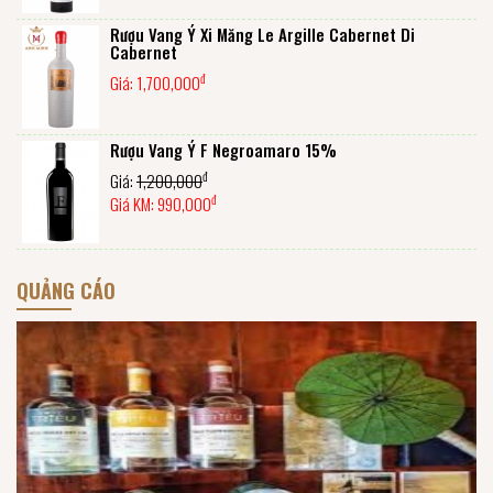
Rượu Vang Ý Xi Măng Le Argille Cabernet Di
Cabernet
đ
Giá:
1,700,000
Rượu Vang Ý F Negroamaro 15%
đ
Giá:
1,200,000
đ
Giá KM:
990,000
QUẢNG CÁO