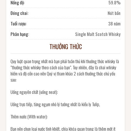
Nồng độ:
59.8%
Đóng chai:
Nút bần
Tuổi rượu:
38 năm
Phân hạng:
Single Malt Scotch Whisky
THƯỞNG THỨC
Quy luật quan trọng nhất mà bạn phải tuân thủ khi thưởng thức whisky là
“thưởng thức whisky theo cách của bạn”. Tuy nhiên, đây là chai whisky
hiếm và độ cồn cao nên Quý vị tham khảo 2 cách thưởng thức chủ yếu
sau:
Uống nguyên chất (uống neat):
Uống trực tiếp, từng ngụm nhỏ lý tưởng nhất là kiểu ly Tulip,
Thêm nước (With water):
Bạn nên chọn loại nước tinh khiết, chìa khóa quan trọng là thêm một ít