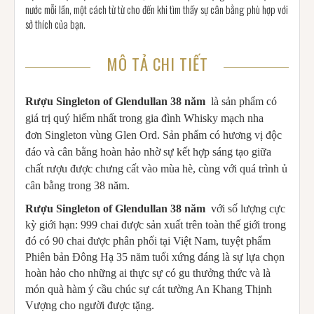
nước mỗi lần, một cách từ từ cho đến khi tìm thấy sự cân bằng phù hợp với
sở thích của bạn.
MÔ TẢ CHI TIẾT
Rượu Singleton of Glendullan 38 năm
là sản phẩm có
giá trị quý hiếm nhất trong gia đình Whisky mạch nha
đơn Singleton vùng Glen Ord. Sản phẩm có hương vị độc
đáo và cân bằng hoàn hảo nhờ sự kết hợp sáng tạo giữa
chất rượu được chưng cất vào mùa hè, cùng với quá trình ủ
cân bằng trong 38 năm.
Rượu Singleton of Glendullan 38 năm
với số lượng cực
kỳ giới hạn: 999 chai được sản xuất trên toàn thế giới trong
đó có 90 chai được phân phối tại Việt Nam, tuyệt phẩm
Phiên bản Đông Hạ 35 năm tuổi xứng đáng là sự lựa chọn
hoàn hảo cho những ai thực sự có gu thưởng thức và là
món quà hàm ý cầu chúc sự cát tường An Khang Thịnh
Vượng cho người được tặng.