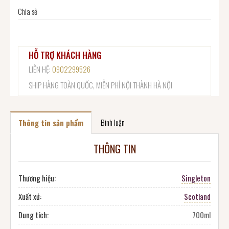
Chia sẻ
HỖ TRỢ KHÁCH HÀNG
LIÊN HỆ:
0902299526
SHIP HÀNG TOÀN QUỐC, MIỄN PHÍ NỘI THÀNH HÀ NỘI
Bình luận
Thông tin sản phẩm
THÔNG TIN
Thương hiệu:
Singleton
Xuất xứ:
Scotland
Dung tích:
700ml