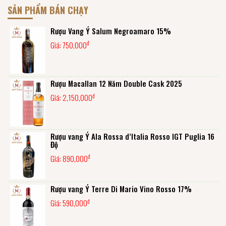
SẢN PHẨM BÁN CHẠY
Rượu Vang Ý Salum Negroamaro 15%
đ
Giá:
750,000
Rượu Macallan 12 Năm Double Cask 2025
đ
Giá:
2,150,000
Rượu vang Ý Ala Rossa d’Italia Rosso IGT Puglia 16
Độ
đ
Giá:
890,000
Rượu vang Ý Terre Di Mario Vino Rosso 17%
đ
Giá:
590,000