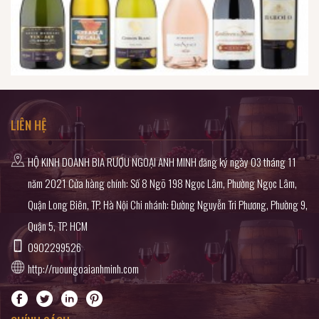
LIÊN HỆ
HỘ KINH DOANH BIA RƯỢU NGOẠI ANH MINH đăng ký ngày 03 tháng 11
năm 2021 Cửa hàng chính: Số 8 Ngõ 198 Ngọc Lâm, Phường Ngọc Lâm,
Quận Long Biên, TP. Hà Nội Chi nhánh: Đường Nguyễn Tri Phương, Phường 9,
Quận 5, TP. HCM
0902299526
http://ruoungoaianhminh.com