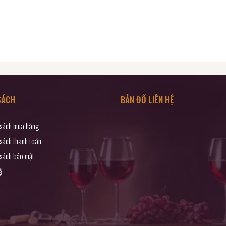
SÁCH
BẢN ĐỒ LIÊN HỆ
 sách mua hàng
sách thanh toán
 sách bảo mật
ệ