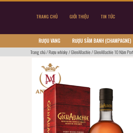
TRANG CHỦ
GIỚI THIỆU
TIN TỨC
RƯỢU VANG
RƯỢU SÂM BANH (CHAMPAGNE)
Trang chủ
/
Rượu whisky
/
GlenAllachie
/
GlenAllachie 10 Năm Por