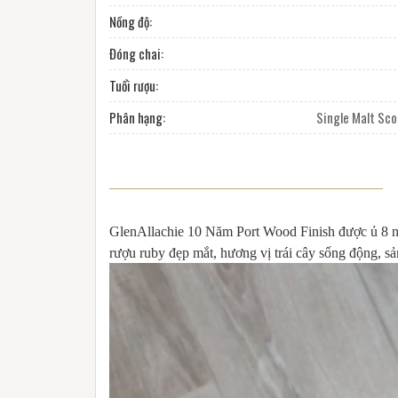
Nồng độ:
Đóng chai:
Tuổi rượu:
Phân hạng:
Single Malt Sc
GlenAllachie 10 Năm Port Wood Finish được ủ 8 nă
rượu ruby đẹp mắt, hương vị trái cây sống động,