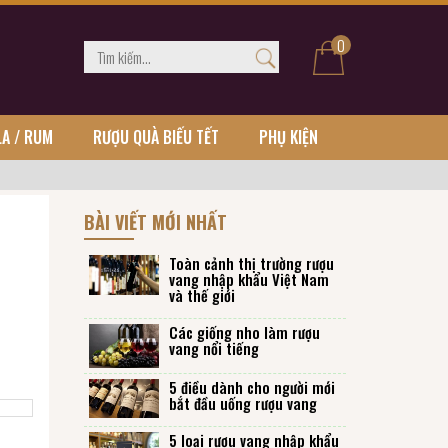
0
LA / RUM
RƯỢU QUÀ BIẾU TẾT
PHỤ KIỆN
BÀI VIẾT MỚI NHẤT
Toàn cảnh thị trường rượu
vang nhập khẩu Việt Nam
và thế giới
Các giống nho làm rượu
vang nổi tiếng
5 điều dành cho người mới
bắt đầu uống rượu vang
5 loại rượu vang nhập khẩu