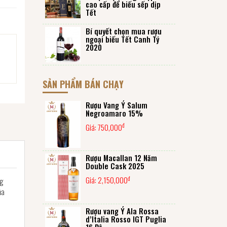
cao cấp để biếu sếp dịp
Tết
Bí quyết chọn mua rượu
ngoại biếu Tết Canh Tý
2020
SẢN PHẨM BÁN CHẠY
Rượu Vang Ý Salum
Negroamaro 15%
đ
Giá:
750,000
Rượu Macallan 12 Năm
Double Cask 2025
đ
Giá:
2,150,000
ng
ủa
Rượu vang Ý Ala Rossa
d’Italia Rosso IGT Puglia
16 Độ