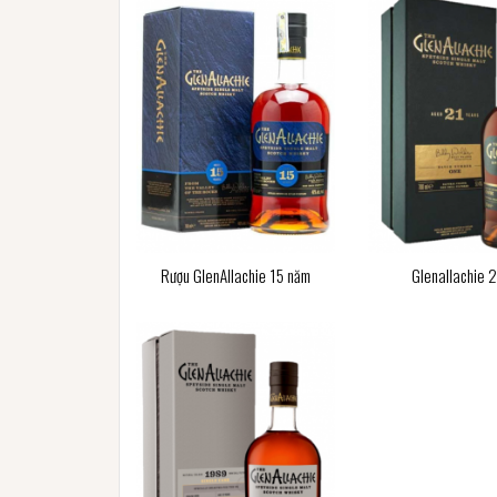
Rượu GlenAllachie 15 năm
Glenallachie 