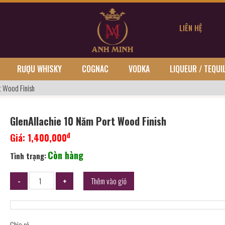
LIÊN HỆ
RƯỢU WHISKY
COGNAC
VODKA
LIQUEUR / TEQUI
t Wood Finish
GlenAllachie 10 Năm Port Wood Finish
đ
Giá:
1,400,000
Còn hàng
Tình trạng:
Thêm vào giỏ
Chia sẻ