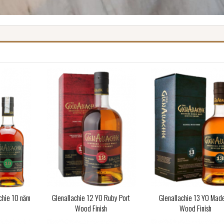
chie 10 năm
Glenallachie 12 YO Ruby Port
Glenallachie 13 YO Made
Wood Finish
Wood Finish