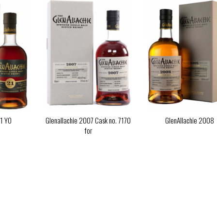
21 YO
Glenallachie 2007 Cask no. 7170
GlenAllachie 2008
for