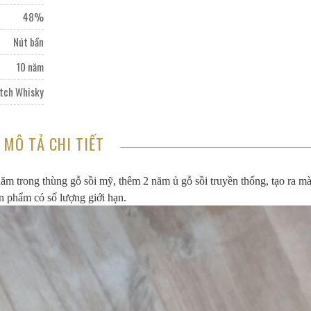
48%
Nút bần
10 năm
otch Whisky
MÔ TẢ CHI TIẾT
m trong thùng gỗ sồi mỹ, thêm 2 năm ủ gỗ sồi truyền thống, tạo ra m
 sản phẩm có số lượng giới hạn.