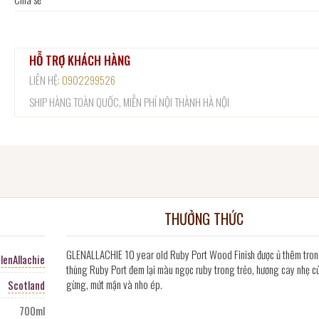
HỖ TRỢ KHÁCH HÀNG
LIÊN HỆ:
0902299526
SHIP HÀNG TOÀN QUỐC, MIỄN PHÍ NỘI THÀNH HÀ NỘI
THƯỞNG THỨC
GLENALLACHIE 10 year old Ruby Port Wood Finish được ủ thêm tro
lenAllachie
thùng Ruby Port đem lại màu ngọc ruby trong trẻo, hương cay nhẹ c
gừng, mứt mận và nho ép.
Scotland
700ml