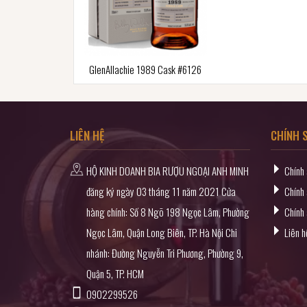
GlenAllachie 1989 Cask #6126
LIÊN HỆ
CHÍNH 
HỘ KINH DOANH BIA RƯỢU NGOẠI ANH MINH
Chính
đăng ký ngày 03 tháng 11 năm 2021 Cửa
Chính 
hàng chính: Số 8 Ngõ 198 Ngọc Lâm, Phường
Chính
Ngọc Lâm, Quận Long Biên, TP. Hà Nội Chi
Liên h
nhánh: Đường Nguyễn Tri Phương, Phường 9,
Quận 5, TP. HCM
0902299526