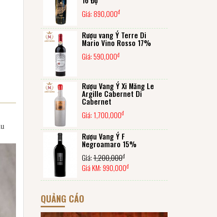
đ
Giá:
890,000
Rượu vang Ý Terre Di
Mario Vino Rosso 17%
đ
Giá:
590,000
Rượu Vang Ý Xi Măng Le
Argille Cabernet Di
Cabernet
đ
Giá:
1,700,000
àu
Rượu Vang Ý F
Negroamaro 15%
đ
Giá:
1,200,000
đ
Giá KM:
990,000
QUẢNG CÁO