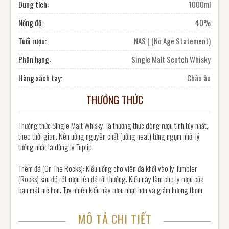
Dung tích:
1000ml
Nồng độ:
40%
Tuổi rượu:
NAS ( (No Age Statement)
Phân hạng:
Single Malt Scotch Whisky
Hàng xách tay:
Châu âu
THƯỞNG THỨC
Thưởng thức Single Malt Whisky, là thưởng thức dòng rượu tinh túy nhất,
theo thời gian. Nên uống nguyên chất (uống neat) từng ngụm nhỏ, lý
tưởng nhất là dùng ly Tuplip.
Thêm đá (On The Rocks): Kiểu uống cho viên đá khối vào ly Tumbler
(Rocks) sau đó rót rượu lên đá rồi thưởng. Kiểu này làm cho ly rượu của
bạn mát mẻ hơn. Tuy nhiên kiểu này rượu nhạt hơn và giảm hương thơm.
MÔ TẢ CHI TIẾT