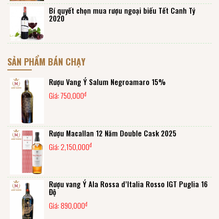
Bí quyết chọn mua rượu ngoại biếu Tết Canh Tý
2020
SẢN PHẨM BÁN CHẠY
Rượu Vang Ý Salum Negroamaro 15%
đ
Giá:
750,000
Rượu Macallan 12 Năm Double Cask 2025
đ
Giá:
2,150,000
Rượu vang Ý Ala Rossa d’Italia Rosso IGT Puglia 16
Độ
đ
Giá:
890,000