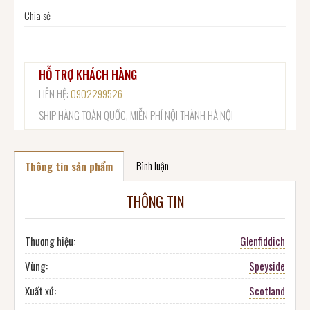
Chia sẻ
HỖ TRỢ KHÁCH HÀNG
LIÊN HỆ:
0902299526
SHIP HÀNG TOÀN QUỐC, MIỄN PHÍ NỘI THÀNH HÀ NỘI
Bình luận
Thông tin sản phẩm
THÔNG TIN
Thương hiệu:
Glenfiddich
Vùng:
Speyside
Xuất xứ:
Scotland