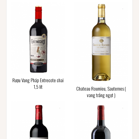
Rượu Vang Pháp Entrecote chai
1,5 lít
Chateau Roumieu, Sauternes (
vang trắng ngọt )