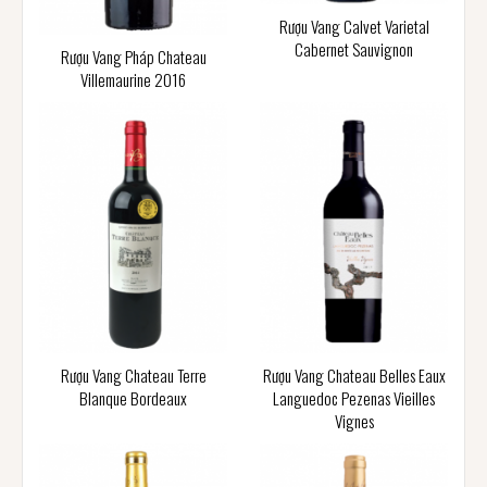
Rượu Vang Calvet Varietal
Cabernet Sauvignon
Rượu Vang Pháp Chateau
Villemaurine 2016
Rượu Vang Chateau Terre
Rượu Vang Chateau Belles Eaux
Blanque Bordeaux
Languedoc Pezenas Vieilles
Vignes