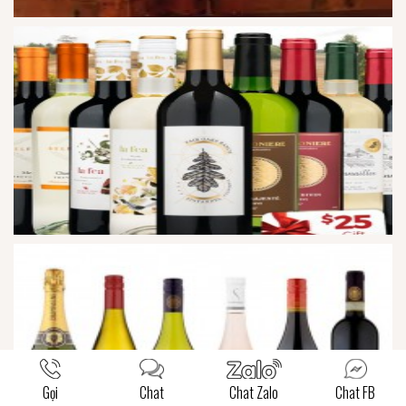
Gọi
Chat
Chat Zalo
Chat FB