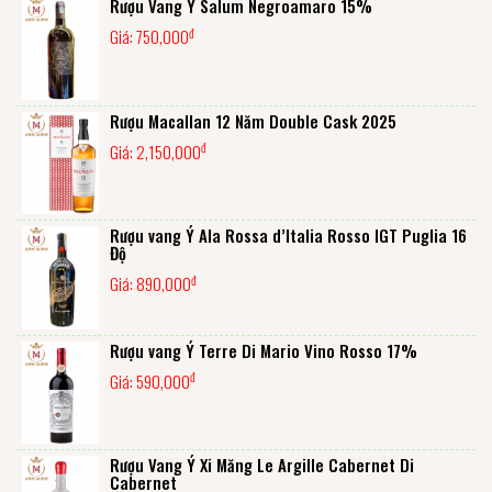
Rượu Vang Ý Salum Negroamaro 15%
đ
Giá:
750,000
Rượu Macallan 12 Năm Double Cask 2025
đ
Giá:
2,150,000
Rượu vang Ý Ala Rossa d’Italia Rosso IGT Puglia 16
Độ
đ
Giá:
890,000
Rượu vang Ý Terre Di Mario Vino Rosso 17%
đ
Giá:
590,000
Rượu Vang Ý Xi Măng Le Argille Cabernet Di
Cabernet