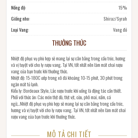
Nồng độ:
15%
Giống nho:
Shiraz/Syrah
Loại Vang:
Vang đỏ
THƯỞNG THỨC
Nhiệt độ phục vụ phù hợp sẽ mang lại sự cân bằng trong cấu trúc, hương
và vị tuyệt vời cho ly rượu vang. Tại VN, tốt nhất nên làm mát chai rượu
vang của bạn trước khi thưởng thức.
Nhiệt độ: 15-180C ướp trong xô đá khoảng 10-15 phút, 30 phút trong
ngăn mát tủ lạnh.
Kiểu ly: Bordeaux Style, Lắc rượu trước khi uống là động tác cần thiết.
Phối với thức ăn: Các món thịt đỏ, thịt vịt, cừu, phô mai, nấm, cá
ngừ,..Nhiệt độ phục vụ phù hợp sẽ mang lại sự cân bằng trong cấu trúc,
hương và vị tuyệt vời cho ly rượu vang. Tại VN, tốt nhất nên làm mát chai
rượu vang của bạn trước khi thưởng thức.
MÔ TẢ CHI TIẾT