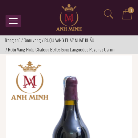
0
Trang chủ
/
Rượu vang
/
RƯỢU VANG PHÁP NHẬP KHẨU
/
Rượu Vang Pháp Chateau Belles Eaux Languedoc Pezenas Carmin