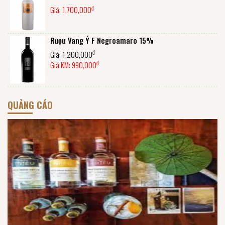
đ
Giá:
1,700,000
Rượu Vang Ý F Negroamaro 15%
đ
Giá:
1,200,000
đ
Giá KM:
990,000
QUẢNG CÁO