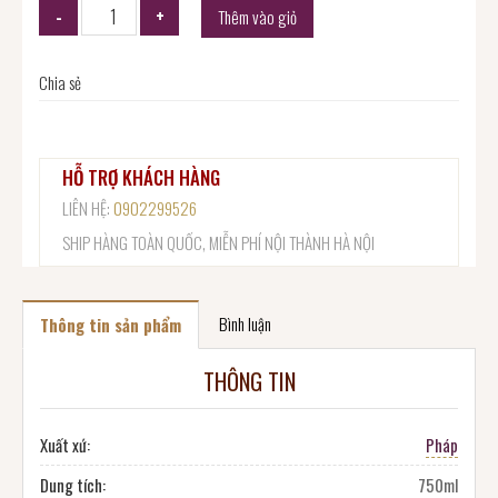
Thêm vào giỏ
Chia sẻ
HỖ TRỢ KHÁCH HÀNG
LIÊN HỆ:
0902299526
SHIP HÀNG TOÀN QUỐC, MIỄN PHÍ NỘI THÀNH HÀ NỘI
Bình luận
Thông tin sản phẩm
THÔNG TIN
Xuất xứ:
Pháp
Dung tích:
750ml