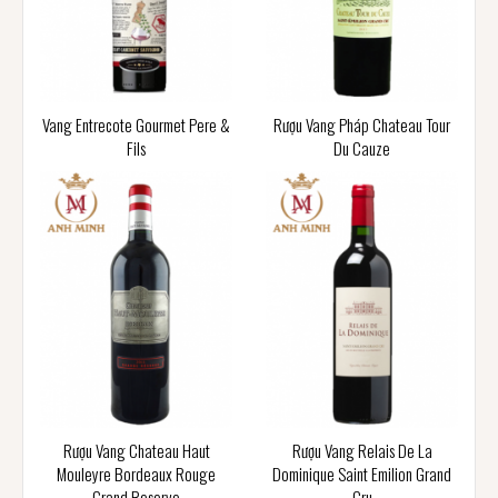
Vang Entrecote Gourmet Pere &
Rượu Vang Pháp Chateau Tour
Fils
Du Cauze
Rượu Vang Chateau Haut
Rượu Vang Relais De La
Mouleyre Bordeaux Rouge
Dominique Saint Emilion Grand
Grand Reserve
Cru