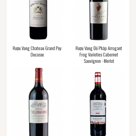
Rượu Vang Chateau Grand Puy
Rượu Vang Đỏ Pháp Arrogant
Ducasse
Frog Varieties Cabernet
Sauvignon - Merlot