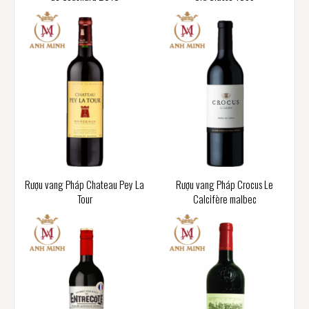
Rượu vang Pháp Chateau Pey La
Rượu vang Pháp Crocus Le
Tour
Calcifère malbec