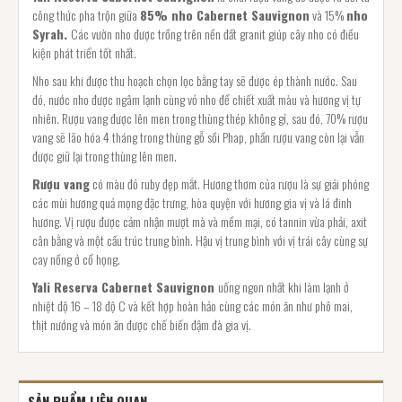
công thức pha trộn giữa
85% nho Cabernet Sauvignon
và 15%
nho
Syrah.
Các vườn nho được trồng trên nền đất granit giúp cây nho có điều
kiện phát triển tốt nhất.
Nho sau khi được thu hoạch chọn lọc bằng tay sẽ được ép thành nước. Sau
đó, nước nho được ngâm lạnh cùng vỏ nho để chiết xuất màu và hương vị tự
nhiên. Rượu vang được lên men trong thùng thép không gỉ, sau đó, 70% rượu
vang sẽ lão hóa 4 tháng trong thùng gỗ sồi Phap, phần rượu vang còn lại vẫn
được giữ lại trong thùng lên men.
Rượu vang
có màu đỏ ruby đẹp mắt. Hương thơm của rượu là sự giải phóng
các mùi hương quả mọng đặc trưng, hòa quyện với hương gia vị và lá đinh
hương. Vị rượu được cảm nhận mượt mà và mềm mại, có tannin vừa phải, axit
cân bằng và một cấu trúc trung bình. Hậu vị trung bình với vị trái cây cùng sự
cay nồng ở cổ họng.
Yali Reserva Cabernet Sauvignon
uống ngon nhất khi làm lạnh ở
nhiệt độ 16 – 18 độ C và kết hợp hoàn hảo cùng các món ăn như phô mai,
thịt nướng và món ăn được chế biến đậm đà gia vị.
SẢN PHẨM LIÊN QUAN