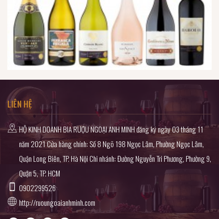
LIÊN HỆ
HỘ KINH DOANH BIA RƯỢU NGOẠI ANH MINH đăng ký ngày 03 tháng 11
năm 2021 Cửa hàng chính: Số 8 Ngõ 198 Ngọc Lâm, Phường Ngọc Lâm,
Quận Long Biên, TP. Hà Nội Chi nhánh: Đường Nguyễn Tri Phương, Phường 9,
Quận 5, TP. HCM
0902299526
http://ruoungoaianhminh.com