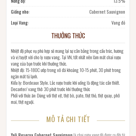
Nồng độ:
13.5%
Giống nho:
Cabernet Sauvignon
Loại Vang:
Vang đỏ
THƯỞNG THỨC
Nhiệt độ phục vụ phù hợp sẽ mang lại sự cân bằng trong cấu trúc, hương
và vị tuyệt vời cho ly rượu vang. Tại VN, tốt nhất nên làm mát chai rượu
vang của bạn trước khi thưởng thức.
Nhiệt độ: 15-180C ướp trong xô đá khoảng 10-15 phút, 30 phút trong
ngăn mát tủ lạnh.
Kiểu ly: Bordeaux Style. Lắc rượu trước khi uống là động tác cần thiết.
Decanter/ vang thở: 30 phút trước khi thưởng thức
Phối với thức ăn: Dùng với thịt vịt, thịt bò, pate, thịt thỏ, thịt quay, phô
mai, thịt nguội.
MÔ TẢ CHI TIẾT
Yali Reserva Cabernet Sauvignon
là chai rượu vang đỏ được ra đời từ