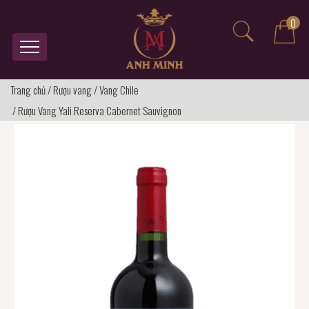
0
Trang chủ
/
Rượu vang
/
Vang Chile
/
Rượu Vang Yali Reserva Cabernet Sauvignon