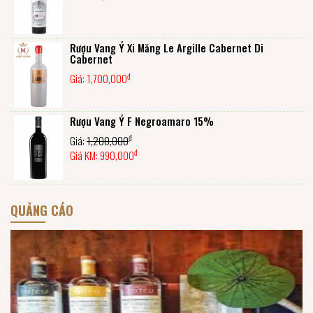
Rượu Vang Ý Xi Măng Le Argille Cabernet Di
Cabernet
đ
Giá:
1,700,000
Rượu Vang Ý F Negroamaro 15%
đ
Giá:
1,200,000
đ
Giá KM:
990,000
QUẢNG CÁO