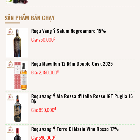
SẢN PHẨM BÁN CHẠY
Rượu Vang Ý Salum Negroamaro 15%
đ
Giá:
750,000
Rượu Macallan 12 Năm Double Cask 2025
đ
Giá:
2,150,000
Rượu vang Ý Ala Rossa d’Italia Rosso IGT Puglia 16
Độ
đ
Giá:
890,000
Rượu vang Ý Terre Di Mario Vino Rosso 17%
đ
Giá:
590,000