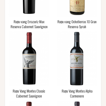
Rượu vang Errazuriz Max
Rượu vang Ochotierras 10 Gran
Reserva Cabernet Sauvignon
Reserva Syrah
Rượu Vang Montes Classic
Rượu Vang Montes Alpha
Cabernet Sauvignon
Carmenere