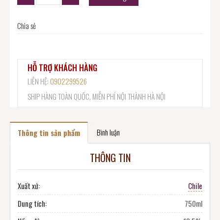
Chia sẻ
HỖ TRỢ KHÁCH HÀNG
LIÊN HỆ:
0902299526
SHIP HÀNG TOÀN QUỐC, MIỄN PHÍ NỘI THÀNH HÀ NỘI
Bình luận
Thông tin sản phẩm
THÔNG TIN
Xuất xứ:
Chile
Dung tích:
750ml