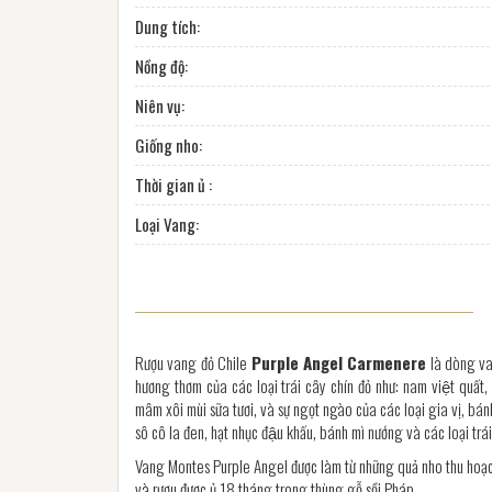
Dung tích:
Nồng độ:
Niên vụ:
Giống nho:
Thời gian ủ :
Loại Vang:
Rượu vang đỏ Chile
Purple Angel Carmenere
là dòng v
hương thơm của các loại trái cây chín đỏ như: nam việt quất,
mâm xôi mùi sữa tươi, và sự ngọt ngào của các loại gia vị, 
sô cô la đen, hạt nhục đậu khấu, bánh mì nướng và các loại trá
Vang Montes Purple Angel được làm từ những quả nho thu ho
và rượu được ủ 18 tháng trong thùng gỗ sồi Pháp.