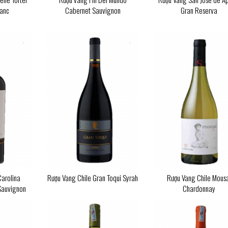
lanc
Cabernet Sauvignon
Gran Reserva
Carolina
Rượu Vang Chile Gran Toqui Syrah
Rượu Vang Chile Mous
Sauvignon
Chardonnay