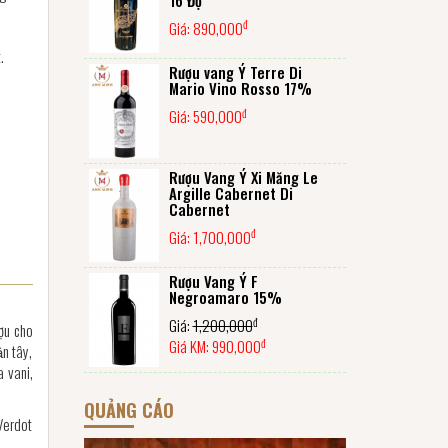
đ
Giá:
890,000
.
Rượu vang Ý Terre Di
Mario Vino Rosso 17%
đ
Giá:
590,000
Rượu Vang Ý Xi Măng Le
Argille Cabernet Di
Cabernet
đ
Giá:
1,700,000
Rượu Vang Ý F
Negroamaro 15%
đ
Giá:
1,200,000
ợu cho
đ
Giá KM:
990,000
̣n tây,
a vani,
QUẢNG CÁO
 Verdot