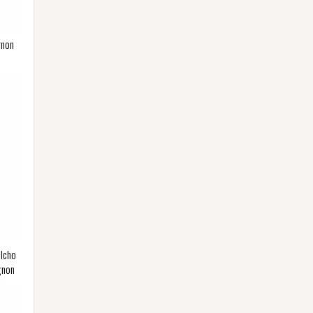
gnon
elcho
gnon