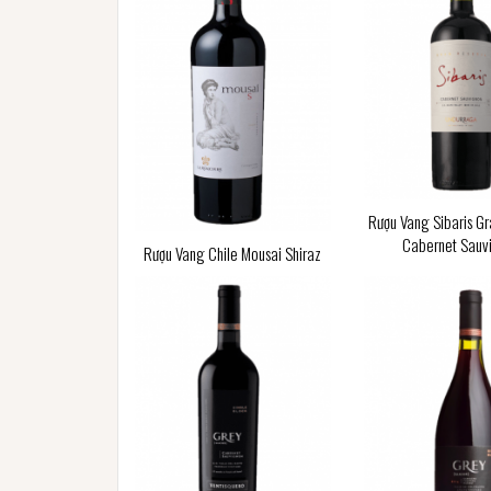
Rượu Vang Sibaris G
Cabernet Sauv
Rượu Vang Chile Mousai Shiraz