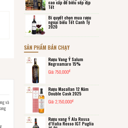
cao cấp để biếu sếp dịp
Tết
Bí quyết chọn mua rượu
ngoại biếu Tết Canh Tý
2020
SẢN PHẨM BÁN CHẠY
Rượu Vang Ý Salum
Negroamaro 15%
đ
Giá:
750,000
Rượu Macallan 12 Năm
Double Cask 2025
đ
Giá:
2,150,000
ơng và
 vang
Rượu vang Ý Ala Rossa
d’Italia Rosso IGT Puglia
ng
16 Độ