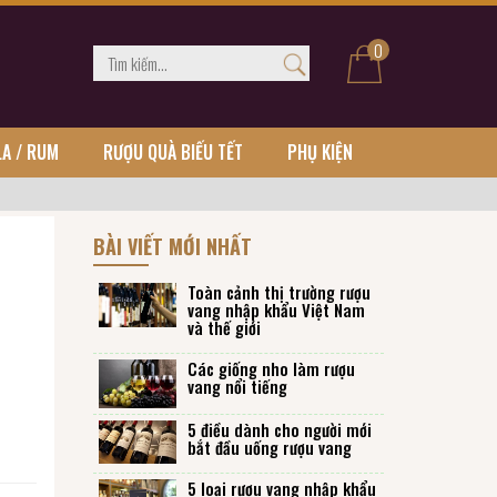
0
LA / RUM
RƯỢU QUÀ BIẾU TẾT
PHỤ KIỆN
BÀI VIẾT MỚI NHẤT
Toàn cảnh thị trường rượu
vang nhập khẩu Việt Nam
và thế giới
Các giống nho làm rượu
vang nổi tiếng
5 điều dành cho người mới
bắt đầu uống rượu vang
5 loại rượu vang nhập khẩu