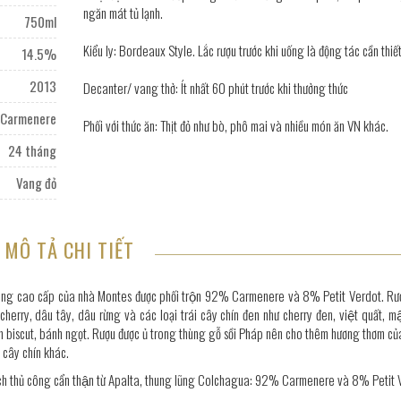
ngăn mát tủ lạnh.
750ml
Kiểu ly: Bordeaux Style. Lắc rượu trước khi uống là động tác cần thiết
14.5%
2013
Decanter/ vang thở: Ít nhất 60 phút trước khi thưởng thức
Carmenere
Phối với thức ăn: Thịt đỏ như bò, phô mai và nhiều món ăn VN khác.
24 tháng
Vang đỏ
MÔ TẢ CHI TIẾT
ang cao cấp của nhà Montes được phối trộn 92% Carmenere và 8% Petit Verdot. Rư
 cherry, dâu tây, dâu rừng và các loại trái cây chín đen như cherry đen, việt quất, mâ
bánh biscut, bánh ngọt. Rượu được ủ trong thùng gỗ sồi Pháp nên cho thêm hương thơm củ
i cây chín khác.
ạch thủ công cẩn thận từ Apalta, thung lũng Colchagua: 92% Carmenere và 8% Petit