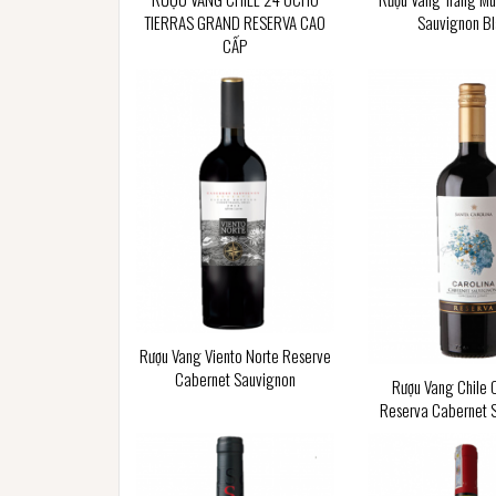
TIERRAS GRAND RESERVA CAO
Sauvignon B
CẤP
Rượu Vang Viento Norte Reserve
Cabernet Sauvignon
Rượu Vang Chile 
Reserva Cabernet 