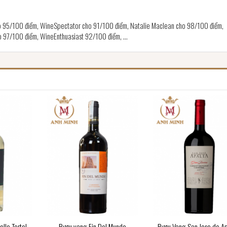
o 95/100 điểm, WineSpectator cho 91/100 điểm, Natalie Maclean cho 98/100 điểm,
 97/100 điểm, WineEnthuasiast 92/100 điểm, ...
lle Tortel
Rượu vang Fin Del Mundo
Rượu Vang San Jose de A