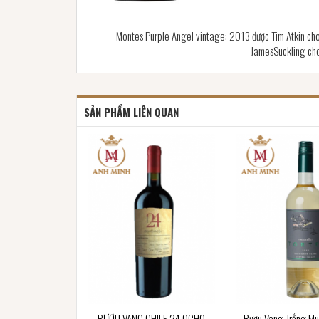
Montes Purple Angel vintage: 2013 được Tim Atkin ch
JamesSuckling cho
SẢN PHẨM LIÊN QUAN
RƯỢU VANG CHILE 24 OCHO
Rượu Vang Trắng Mue