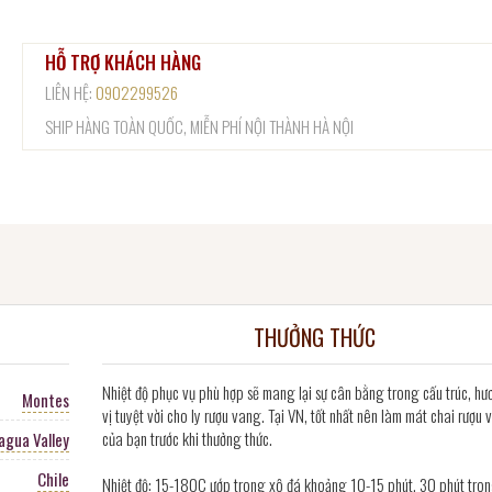
HỖ TRỢ KHÁCH HÀNG
LIÊN HỆ:
0902299526
SHIP HÀNG TOÀN QUỐC, MIỄN PHÍ NỘI THÀNH HÀ NỘI
THƯỞNG THỨC
Nhiệt độ phục vụ phù hợp sẽ mang lại sự cân bằng trong cấu trúc, hư
Montes
vị tuyệt vời cho ly rượu vang. Tại VN, tốt nhất nên làm mát chai rượu
của bạn trước khi thưởng thức.
agua Valley
Chile
Nhiệt độ: 15-180C ướp trong xô đá khoảng 10-15 phút, 30 phút tro