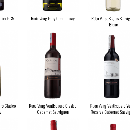
acier GCM
Rượu Vang Grey Chardonnay
Rượu Vang Signus Sauvi
Blanc
ro Clasico
Rượu Vang Ventisquero Clasico
Rượu Vang Ventisquero Y
y
Cabernet Sauvignon
Reserva Cabernet Sauvi