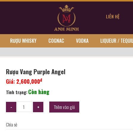
LIÊN HỆ
RƯỢU WHISKY
COGNAC
VODKA
LIQUEUR / TEQUI
Rượu Vang Purple Angel
đ
Giá:
2,600,000
Còn hàng
Tình trạng:
Thêm vào giỏ
Chia sẻ