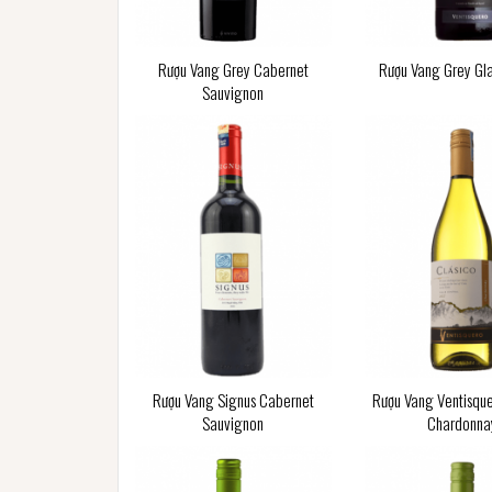
Rượu Vang Grey Cabernet
Rượu Vang Grey Gl
Sauvignon
Rượu Vang Signus Cabernet
Rượu Vang Ventisque
Sauvignon
Chardonna