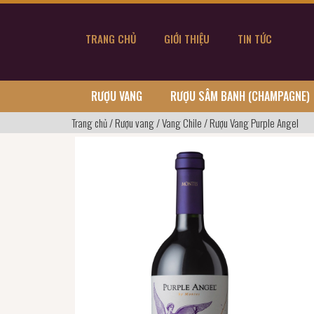
TRANG CHỦ
GIỚI THIỆU
TIN TỨC
RƯỢU VANG
RƯỢU SÂM BANH (CHAMPAGNE)
Trang chủ
/
Rượu vang
/
Vang Chile
/
Rượu Vang Purple Angel