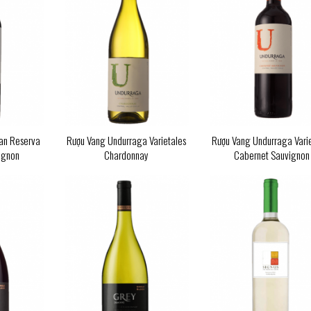
ran Reserva
Rượu Vang Undurraga Varietales
Rượu Vang Undurraga Vari
ignon
Chardonnay
Cabernet Sauvignon