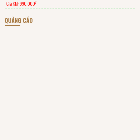
đ
Giá KM:
990,000
QUẢNG CÁO