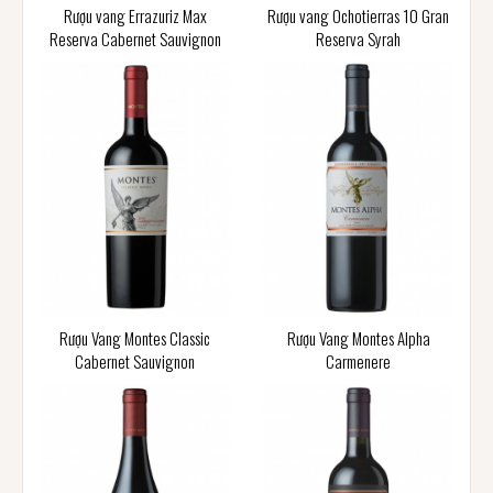
Rượu vang Errazuriz Max
Rượu vang Ochotierras 10 Gran
Reserva Cabernet Sauvignon
Reserva Syrah
Rượu Vang Montes Classic
Rượu Vang Montes Alpha
Cabernet Sauvignon
Carmenere