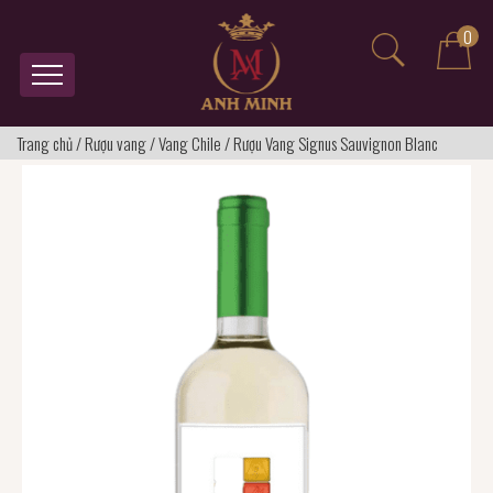
0
Trang chủ
/
Rượu vang
/
Vang Chile
/
Rượu Vang Signus Sauvignon Blanc