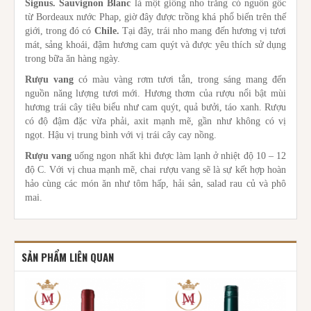
Signus. Sauvignon Blanc
là một giống nho trắng có nguồn gốc
từ Bordeaux nước Phap, giờ đây được trồng khá phổ biến trên thế
giới, trong đó có
Chile.
Tại đây, trái nho mang đến hương vị tươi
mát, sảng khoái, đậm hương cam quýt và được yêu thích sử dụng
trong bữa ăn hàng ngày.
Rượu vang
có màu vàng rơm tươi tắn, trong sáng mang đến
nguồn năng lượng tươi mới. Hương thơm của rượu nổi bật mùi
hương trái cây tiêu biểu như cam quýt, quả bưởi, táo xanh. Rượu
có độ đậm đặc vừa phải, axit mạnh mẽ, gần như không có vị
ngọt. Hậu vị trung bình với vị trái cây cay nồng.
Rượu vang
uống ngon nhất khi được làm lạnh ở nhiệt độ 10 – 12
độ C. Với vị chua mạnh mẽ, chai rượu vang sẽ là sự kết hợp hoàn
hảo cùng các món ăn như tôm hấp, hải sản, salad rau củ và phô
mai.
SẢN PHẨM LIÊN QUAN