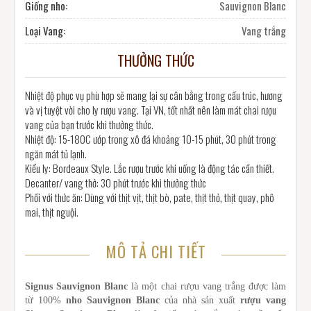
Giống nho:
Sauvignon Blanc
Loại Vang:
Vang trắng
THƯỞNG THỨC
Nhiệt độ phục vụ phù hợp sẽ mang lại sự cân bằng trong cấu trúc, hương
và vị tuyệt vời cho ly rượu vang. Tại VN, tốt nhất nên làm mát chai rượu
vang của bạn trước khi thưởng thức.
Nhiệt độ: 15-180C ướp trong xô đá khoảng 10-15 phút, 30 phút trong
ngăn mát tủ lạnh.
Kiểu ly: Bordeaux Style. Lắc rượu trước khi uống là động tác cần thiết.
Decanter/ vang thở: 30 phút trước khi thưởng thức
Phối với thức ăn: Dùng với thịt vịt, thịt bò, pate, thịt thỏ, thịt quay, phô
mai, thịt nguội.
MÔ TẢ CHI TIẾT
Signus Sauvignon Blanc
là một chai rượu vang trắng được làm
từ 100%
nho Sauvignon Blanc
của nhà sản xuất
rượu vang