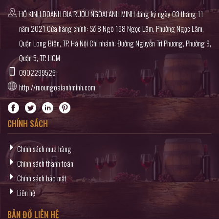
HỘ KINH DOANH BIA RƯỢU NGOẠI ANH MINH đăng ký ngày 03 tháng 11
năm 2021 Cửa hàng chính: Số 8 Ngõ 198 Ngọc Lâm, Phường Ngọc Lâm,
Quận Long Biên, TP. Hà Nội Chi nhánh: Đường Nguyễn Tri Phương, Phường 9,
Quận 5, TP. HCM
0902299526
http://ruoungoaianhminh.com
CHÍNH SÁCH
Chính sách mua hàng
Chính sách thanh toán
Chính sách bảo mật
Liên hệ
BẢN ĐỒ LIÊN HỆ