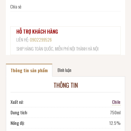
Chia sẻ
HỖ TRỢ KHÁCH HÀNG
LIÊN HỆ:
0902299526
SHIP HÀNG TOÀN QUỐC, MIỄN PHÍ NỘI THÀNH HÀ NỘI
Bình luận
Thông tin sản phẩm
THÔNG TIN
Xuất xứ:
Chile
Dung tích:
750ml
Nồng độ:
12.5%