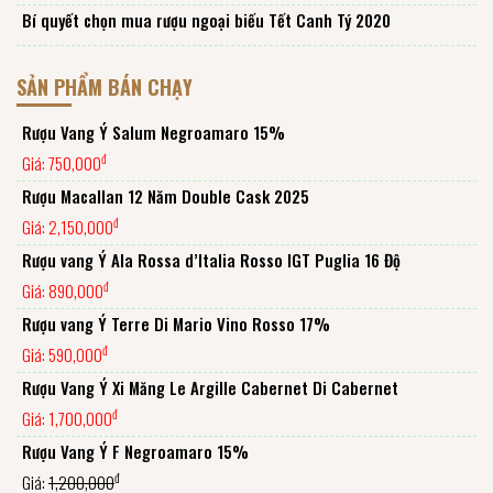
Bí quyết chọn mua rượu ngoại biếu Tết Canh Tý 2020
SẢN PHẨM BÁN CHẠY
Rượu Vang Ý Salum Negroamaro 15%
đ
Giá:
750,000
Rượu Macallan 12 Năm Double Cask 2025
đ
Giá:
2,150,000
Rượu vang Ý Ala Rossa d’Italia Rosso IGT Puglia 16 Độ
đ
Giá:
890,000
Rượu vang Ý Terre Di Mario Vino Rosso 17%
đ
Giá:
590,000
Rượu Vang Ý Xi Măng Le Argille Cabernet Di Cabernet
đ
Giá:
1,700,000
Rượu Vang Ý F Negroamaro 15%
đ
Giá:
1,200,000