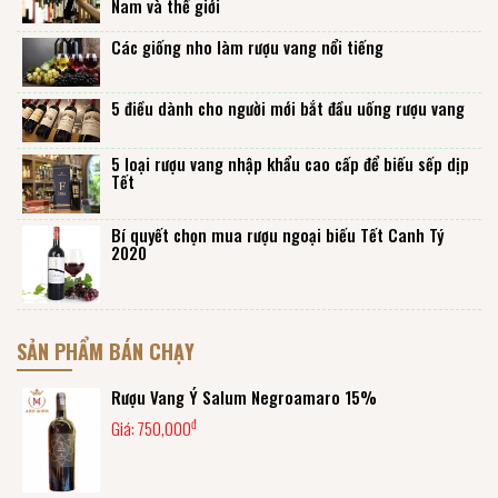
Nam và thế giới
Các giống nho làm rượu vang nổi tiếng
5 điều dành cho người mới bắt đầu uống rượu vang
5 loại rượu vang nhập khẩu cao cấp để biếu sếp dịp
Tết
Bí quyết chọn mua rượu ngoại biếu Tết Canh Tý
2020
SẢN PHẨM BÁN CHẠY
Rượu Vang Ý Salum Negroamaro 15%
đ
Giá:
750,000