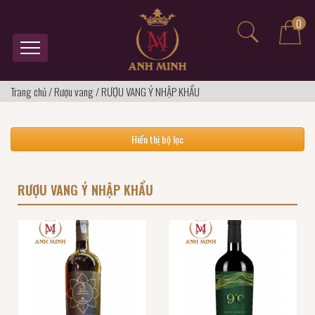
0
Trang chủ
/
Rượu vang
/
RƯỢU VANG Ý NHẬP KHẨU
Hiển thị bộ lọc
RƯỢU VANG Ý NHẬP KHẨU