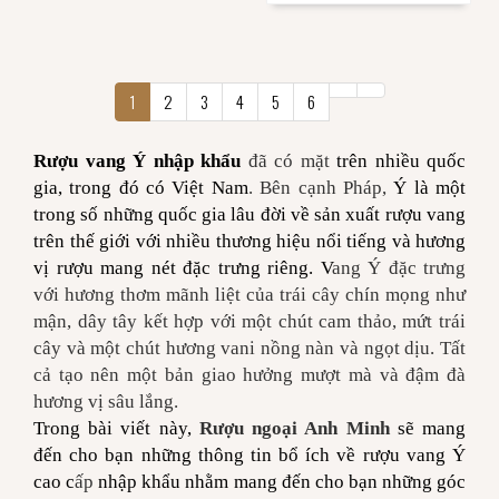
1
2
3
4
5
6
Rượu vang Ý nhập khẩu
đã có mặt
trên nhiều quốc
gia, trong đó có Việt Nam
. Bên cạnh Pháp,
Ý là một
trong số những quốc gia lâu đời về sản xuất rượu vang
trên thế giới
với nhiều thương hiệu nổi tiếng và hương
vị rượu mang nét đặc trưng riêng. V
ang Ý đặc trưng
với hương thơm mãnh liệt của trái cây chín mọng như
mận, dây tây kết hợp với một chút cam thảo, mứt trái
cây và một chút hương vani nồng nàn và ngọt dịu. Tất
cả tạo nên một bản giao hưởng mượt mà và đậm đà
hương vị sâu lắng.
Trong bài viết này,
Rượu ngoại Anh Minh
sẽ mang
đến cho bạn những thông tin bổ ích về rượu vang Ý
cao c
ấp
nhập khẩu
nhằm mang đến cho bạn những góc