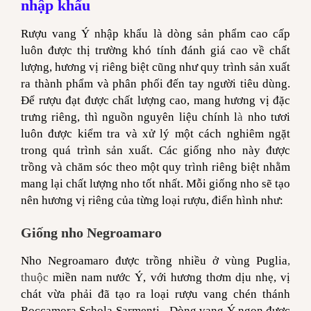
nhập khẩu
Rượu vang Ý nhập khẩu là dòng sản phẩm cao cấp
luôn được thị trường khó tính đánh giá cao về chất
lượng, hương vị riêng biệt cũng như quy trình sản xuất
ra thành phẩm và phân phối đến tay người tiêu dùng.
Để rượu đạt được chất lượng cao, mang hương vị đặc
trưng riêng, thì nguồn nguyên liệu chính l
à
nho tươi
luôn được kiểm tra và xử lý một cách nghiêm ngặt
trong quá trình sản xuất. Các giống nho này được
trồng và chăm sóc theo một quy trình riêng biệt nhằm
mang lại chất lượng nho tốt nhất. Mỗi giống nho sẽ tạo
nên hương vị riêng của từng loại rượu, điển hình như:
Giống nho Negroamaro
Nho Negroamaro được trồng nhiều ở vùng Puglia
,
thuộc
miền nam nước Ý, với hương thơm dịu nhẹ, vị
chát vừa phải đã tạo ra loại rượu vang chén thánh
Roccamora Schola Sarmenti - Dòng vang Ý ngon được