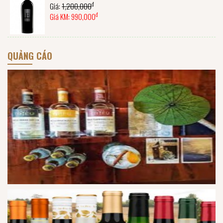
đ
Giá:
1,200,000
đ
Giá KM:
990,000
QUẢNG CÁO