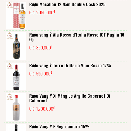
Rượu Macallan 12 Năm Double Cask 2025
đ
Giá:
2,150,000
Rượu vang Ý Ala Rossa d’Italia Rosso IGT Puglia 16
Độ
đ
Giá:
890,000
Rượu vang Ý Terre Di Mario Vino Rosso 17%
đ
Giá:
590,000
Rượu Vang Ý Xi Măng Le Argille Cabernet Di
Cabernet
đ
Giá:
1,700,000
Rượu Vang Ý F Negroamaro 15%