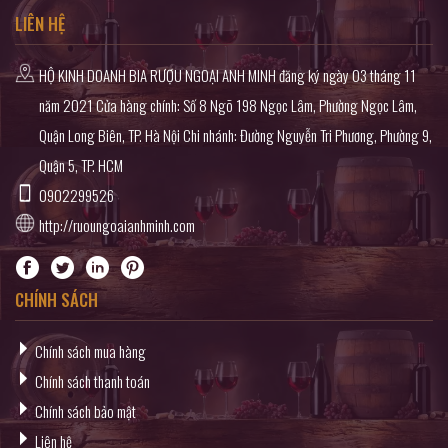
LIÊN HỆ
HỘ KINH DOANH BIA RƯỢU NGOẠI ANH MINH đăng ký ngày 03 tháng 11
năm 2021 Cửa hàng chính: Số 8 Ngõ 198 Ngọc Lâm, Phường Ngọc Lâm,
Quận Long Biên, TP. Hà Nội Chi nhánh: Đường Nguyễn Tri Phương, Phường 9,
Quận 5, TP. HCM
0902299526
http://ruoungoaianhminh.com
CHÍNH SÁCH
Chính sách mua hàng
Chính sách thanh toán
Chính sách bảo mật
Liên hệ