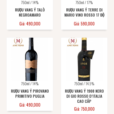
750ml / 14%
750ml / 17%
RƯỢU VANG Ý TALÒ
RƯỢU VANG Ý TERRE DI
NEGROAMARO
MARIO VINO ROSSO 17 ĐỘ
Giá: 490,000
Giá: 590,000
750ml / 14%
750ml / 14.5%
RƯỢU VANG Ý PIROVANO
RƯỢU VANG Ý 1908 NERO
PRIMITIVO PUGLIA
DI GIO ROSSO D’ITALIA
CAO CẤP
Giá: 490,000
Giá: 750,000