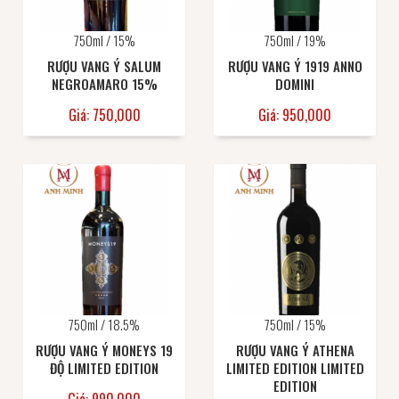
750ml / 15%
750ml / 19%
RƯỢU VANG Ý SALUM
RƯỢU VANG Ý 1919 ANNO
NEGROAMARO 15%
DOMINI
Giá: 750,000
Giá: 950,000
750ml / 18.5%
750ml / 15%
RƯỢU VANG Ý MONEYS 19
RƯỢU VANG Ý ATHENA
ĐỘ LIMITED EDITION
LIMITED EDITION LIMITED
EDITION