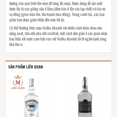
đường vào quá trình lên men để tăng độ rượu). Nước dùng để sản xuất
được lấy từ các giếng sâu ở Åhus (đảm bảo ít lẫn các tạp chất) và lúa mì
vụ đông (gieo mùa thu, thu hoạch mùa đông). Trong canh tác, các loại
phân bón được giảm thiểu đến mức tối đa.
Có thể thưởng thức rượu Vodka Absolut với nhiều cách khác nhau như
uống neat, làm nền pha chế cocktail, một cách đơn giản ở các quán nhậu
hay thấy vắt nước cam trộn vào với Vodka Absolut rồi đi ngâm lạnh cũng
khá thú vị.
SẢN PHẨM LIÊN QUAN