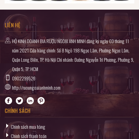
LIÊN HỆ
HỘ KINH DOANH BIA RƯỢU NGOẠI ANH MINH đăng ký ngày 03 tháng 11
năm 2021 Cửa hàng chính: Số 8 Ngõ 198 Ngọc Lâm, Phường Ngọc Lâm,
Quận Long Biên, TP. Hà Nội Chi nhánh: Đường Nguyễn Tri Phương, Phường 9,
Quận 5, TP. HCM
0902299526
http://ruoungoaianhminh.com
CHÍNH SÁCH
Chính sách mua hàng
Chính sách thanh toán