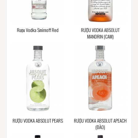
Rượu Vodka Smirnoff Red
RƯỢU VODKA ABSOLUT
MANDRIN (CAM)
RƯỢU VODKA ABSOLUT PEARS
RƯỢU VODKA ABSOLUT APEACH
(ĐÀO)