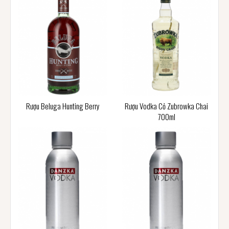
Rượu Beluga Hunting Berry
Rượu Vodka Cỏ Zubrowka Chai
700ml