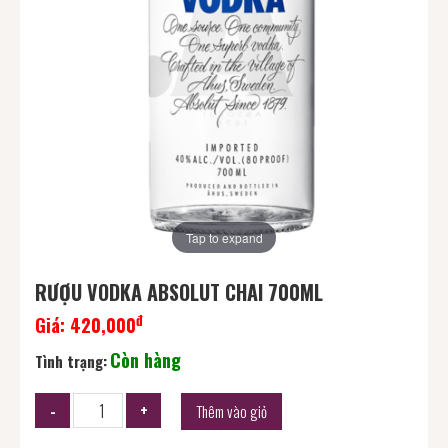
Tap to expand
RƯỢU VODKA ABSOLUT CHAI 700ML
đ
Giá:
420,000
Còn hàng
Tình trạng:
Thêm vào giỏ