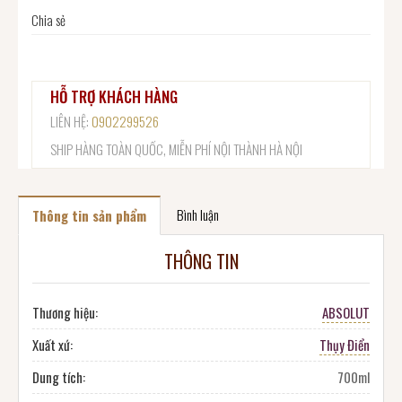
Chia sẻ
HỖ TRỢ KHÁCH HÀNG
LIÊN HỆ:
0902299526
SHIP HÀNG TOÀN QUỐC, MIỄN PHÍ NỘI THÀNH HÀ NỘI
Bình luận
Thông tin sản phẩm
THÔNG TIN
Thương hiệu:
ABSOLUT
Xuất xứ:
Thụy Điển
Dung tích:
700ml