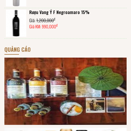
Rượu Vang Ý F Negroamaro 15%
đ
Giá:
1,200,000
đ
Giá KM:
990,000
QUẢNG CÁO