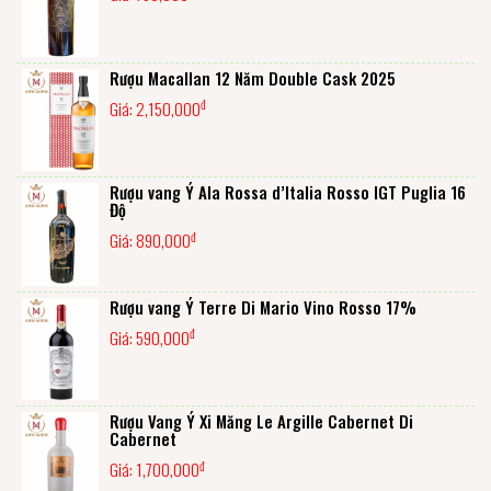
Rượu Macallan 12 Năm Double Cask 2025
đ
Giá:
2,150,000
Rượu vang Ý Ala Rossa d’Italia Rosso IGT Puglia 16
Độ
đ
Giá:
890,000
Rượu vang Ý Terre Di Mario Vino Rosso 17%
đ
Giá:
590,000
Rượu Vang Ý Xi Măng Le Argille Cabernet Di
Cabernet
đ
Giá:
1,700,000