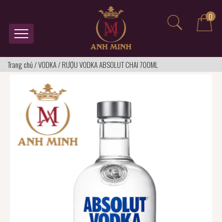
0
Trang chủ
/
VODKA
/
RƯỢU VODKA ABSOLUT CHAI 700ML