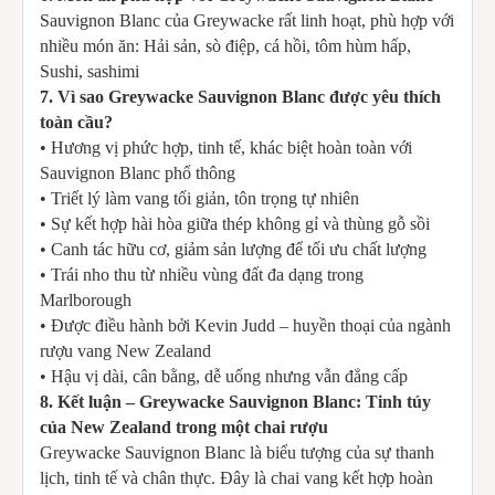
Sauvignon Blanc của Greywacke rất linh hoạt, phù hợp với
nhiều món ăn: Hải sản, sò điệp, cá hồi, tôm hùm hấp,
Sushi, sashimi
7. Vì sao Greywacke Sauvignon Blanc được yêu thích
toàn cầu?
• Hương vị phức hợp, tinh tế, khác biệt hoàn toàn với
Sauvignon Blanc phổ thông
• Triết lý làm vang tối giản, tôn trọng tự nhiên
• Sự kết hợp hài hòa giữa thép không gỉ và thùng gỗ sồi
• Canh tác hữu cơ, giảm sản lượng để tối ưu chất lượng
• Trái nho thu từ nhiều vùng đất đa dạng trong
Marlborough
• Được điều hành bởi Kevin Judd – huyền thoại của ngành
rượu vang New Zealand
• Hậu vị dài, cân bằng, dễ uống nhưng vẫn đẳng cấp
8. Kết luận – Greywacke Sauvignon Blanc: Tinh túy
của New Zealand trong một chai rượu
Greywacke Sauvignon Blanc là biểu tượng của sự thanh
lịch, tinh tế và chân thực. Đây là chai vang kết hợp hoàn