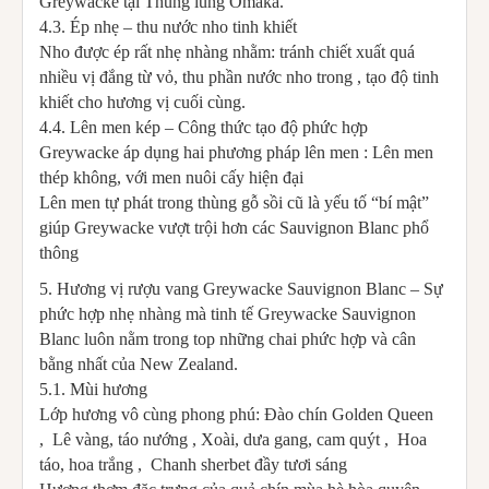
Greywacke tại Thung lũng Omaka.
4.3. Ép nhẹ – thu nước nho tinh khiết
Nho được ép rất nhẹ nhàng nhằm: tránh chiết xuất quá
nhiều vị đắng từ vỏ, thu phần nước nho trong , tạo độ tinh
khiết cho hương vị cuối cùng.
4.4. Lên men kép – Công thức tạo độ phức hợp
Greywacke áp dụng hai phương pháp lên men : Lên men
thép không, với men nuôi cấy hiện đại
Lên men tự phát trong thùng gỗ sồi cũ là yếu tố “bí mật”
giúp Greywacke vượt trội hơn các Sauvignon Blanc phổ
thông
5. Hương vị rượu vang Greywacke Sauvignon Blanc – Sự
phức hợp nhẹ nhàng mà tinh tế Greywacke Sauvignon
Blanc luôn nằm trong top những chai phức hợp và cân
bằng nhất của New Zealand.
5.1. Mùi hương
Lớp hương vô cùng phong phú: Đào chín Golden Queen
, Lê vàng, táo nướng , Xoài, dưa gang, cam quýt , Hoa
táo, hoa trắng , Chanh sherbet đầy tươi sáng