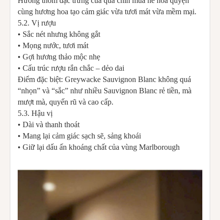
Hương thơm đặc trưng của quả chín mùa hè hòa quyện
cùng hương hoa tạo cảm giác vừa tươi mát vừa mềm mại.
5.2. Vị rượu
• Sắc nét nhưng không gắt
• Mọng nước, tươi mát
• Gợi hương thảo mộc nhẹ
• Cấu trúc rượu rắn chắc – dẻo dai
Điểm đặc biệt: Greywacke Sauvignon Blanc không quá
“nhọn” và “sắc” như nhiều Sauvignon Blanc rẻ tiền, mà
mượt mà, quyến rũ và cao cấp.
5.3. Hậu vị
• Dài và thanh thoát
• Mang lại cảm giác sạch sẽ, sảng khoái
• Giữ lại dấu ấn khoáng chất của vùng Marlborough