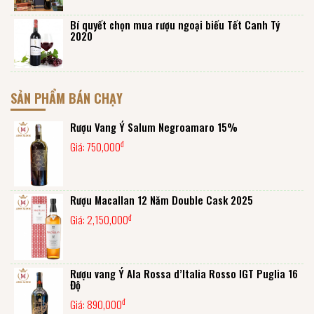
Bí quyết chọn mua rượu ngoại biếu Tết Canh Tý
2020
SẢN PHẨM BÁN CHẠY
Rượu Vang Ý Salum Negroamaro 15%
đ
Giá:
750,000
Rượu Macallan 12 Năm Double Cask 2025
đ
Giá:
2,150,000
Rượu vang Ý Ala Rossa d’Italia Rosso IGT Puglia 16
Độ
đ
Giá:
890,000