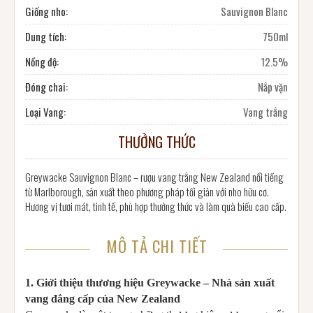
Giống nho:
Sauvignon Blanc
Dung tích:
750ml
Nồng độ:
12.5%
Đóng chai:
Nắp vặn
Loại Vang:
Vang trắng
THƯỞNG THỨC
Greywacke Sauvignon Blanc – rượu vang trắng New Zealand nổi tiếng
từ Marlborough, sản xuất theo phương pháp tối giản với nho hữu cơ.
Hương vị tươi mát, tinh tế, phù hợp thưởng thức và làm quà biếu cao cấp.
MÔ TẢ CHI TIẾT
1. Giới thiệu thương hiệu Greywacke – Nhà sản xuất
vang đẳng cấp của New Zealand