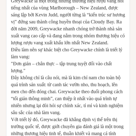
Greywacke là một trong những thương hiệu rượu vang nổi
tiếng nhất của vùng Marlborough – New Zealand, được
sáng lập bởi Kevin Judd, người từng là “kiến trúc sư hương
vị” đứng sau thành công huyền thoại của Cloudy Bay. Ra
đời năm 2009, Greywacke nhanh chóng trở thành nhà sản
xuất vang cao cấp và đang nằm trong nhóm thương hiệu có
lượng rượu vang xuất khẩu lớn nhất New Zealand.
Điều làm nên sự khác biệt cho Greywacke chính là triết lý
làm vang:
"Đơn giản – chân thực – tập trung tuyệt đối vào chất
lượng."
Đây không chỉ là câu nói, mà là kim chỉ nam cho toàn bộ
quá trình sản xuất: từ canh tác vườn nho, thu hoạch, lên
men cho đến đóng chai. Greywacke theo đuổi phong cách
“tối giản thông minh”, can thiệp ít nhất vào quá trình tự
nhiên nhưng lại đòi hỏi sự chính xác, tỉ mỉ và kinh nghiệm
sâu sắc của nhà làm vang.
Với triết lý đó, Greywacke đã khẳng định vị thế trên thị
trường quốc tế, được giới chuyên gia đánh giá là một trong
những thương hiệu tinh tế, thuần khiết và mang cá tính