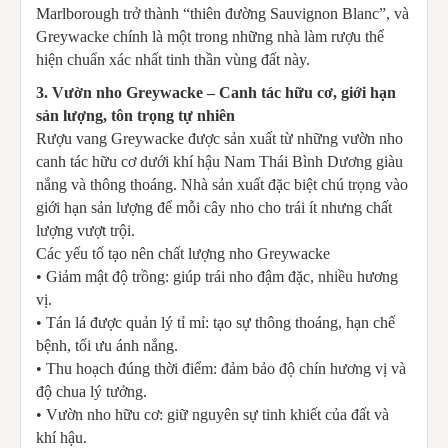
Marlborough trở thành “thiên đường Sauvignon Blanc”, và
Greywacke chính là một trong những nhà làm rượu thể
hiện chuẩn xác nhất tinh thần vùng đất này.
3. Vườn nho Greywacke – Canh tác hữu cơ, giới hạn
sản lượng, tôn trọng tự nhiên
Rượu vang Greywacke được sản xuất từ những vườn nho
canh tác hữu cơ dưới khí hậu Nam Thái Bình Dương giàu
nắng và thông thoáng. Nhà sản xuất đặc biệt chú trọng vào
giới hạn sản lượng để mỗi cây nho cho trái ít nhưng chất
lượng vượt trội.
Các yếu tố tạo nên chất lượng nho Greywacke
• Giảm mật độ trồng: giúp trái nho đậm đặc, nhiều hương
vị.
• Tán lá được quản lý tỉ mỉ: tạo sự thông thoáng, hạn chế
bệnh, tối ưu ánh nắng.
• Thu hoạch đúng thời điểm: đảm bảo độ chín hương vị và
độ chua lý tưởng.
• Vườn nho hữu cơ: giữ nguyên sự tinh khiết của đất và
khí hậu.