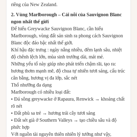
riêng của New Zealand.
2. Vùng Marlborough – Cái nôi của Sauvignon Blanc
ngon nhất thế giới
Để hiểu Greywacke Sauvignon Blanc, cần hiểu
Marlborough, vùng đất sản sinh ra phong cách Sauvignon
Blanc độc đáo bậc nhất thế giới.
Khí hậu đặc trưng : ngày nắng nhiều, đêm lạnh sâu, nhiệt
độ chênh lệch lớn, mùa sinh trưởng dài, mát mẻ.
Những yếu tố này giúp nho phát triển chậm rãi, tạo ra:
hương thơm mạnh mẽ, độ chua tự nhiên tươi sáng, cấu trúc
cân bằng, hương vị đa lớp, sắc nét
Thổ nhưỡng đa dạng
Marlborough có nhiều loại đất:
• Đá sông greywacke ở Rapaura, Renwick → khoáng chất
rõ nét
• Đất phù sa trẻ → hương trái cây tươi sáng
• Đất sét già ở Southern Valleys → tạo chiều sâu và độ
phức hợp
Với nguồn tài nguyên thiên nhiên lý tưởng như vậy,