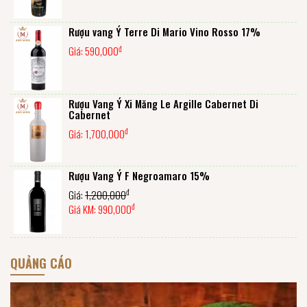
Rượu vang Ý Terre Di Mario Vino Rosso 17%
đ
Giá:
590,000
Rượu Vang Ý Xi Măng Le Argille Cabernet Di
Cabernet
đ
Giá:
1,700,000
Rượu Vang Ý F Negroamaro 15%
đ
Giá:
1,200,000
đ
Giá KM:
990,000
QUẢNG CÁO